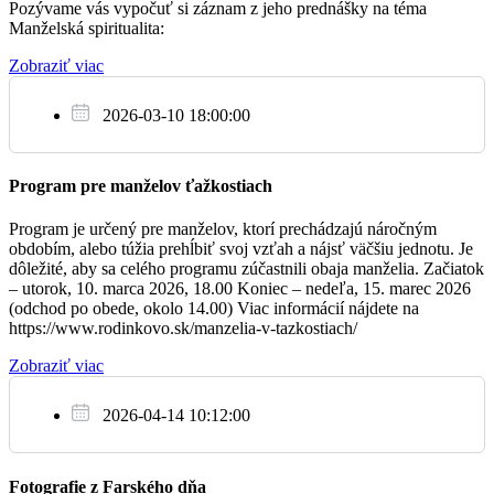
Pozývame vás vypočuť si záznam z jeho prednášky na téma
7.6.
Sampore na prezentáciu série filmov o ľuďoch, ktorí žijú na
Manželská spiritualita:
Ukrajine v miestach, ktoré zničila vojna. Nasledovať bude
Za zdravie pre sestry Máriu, Margitu a Helenu
diskusia s režisérkou a potom adorácia. Podrobnosti sú na
06:30
Zobraziť viac
plagáte na nástenke.
Dnes je i prvonedeľná zbierka pre potreby farnosti.
NAJSVÄTEJŠIEHO SRDCA JEŽIŠOVHO, slávnosť
2026-03-10 18:00:00
+ Ján, Vojtech a Jaroslav
17:30
Program pre manželov ťažkostiach
Program je určený pre manželov, ktorí prechádzajú náročným
obdobím, alebo túžia prehĺbiť svoj vzťah a nájsť väčšiu jednotu. Je
So
dôležité, aby sa celého programu zúčastnili obaja manželia. Začiatok
8.6.
– utorok, 10. marca 2026, 18.00 Koniec – nedeľa, 15. marec 2026
(odchod po obede, okolo 14.00) Viac informácií nájdete na
Za všetkých zosnulých z farnosti
06:30
https://www.rodinkovo.sk/manzelia-v-tazkostiach/
Zobraziť viac
Nepoškvrneného Srdca preblahoslavnej Panny Márie
+ manžel Jozef a svokrovci
2026-04-14 10:12:00
17:30
Fotografie z Farského dňa