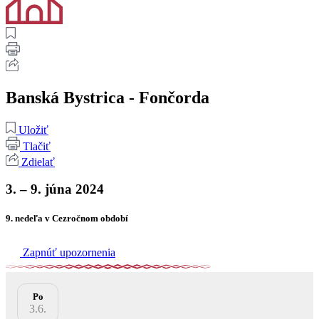
Banská Bystrica - Fončorda
Uložiť
Tlačiť
Zdielať
3. – 9. júna 2024
9. nedeľa v Cezročnom období
Zapnúť upozornenia
Po
3.6.