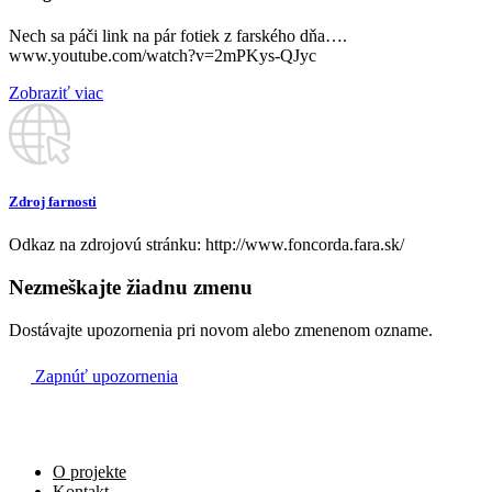
Ne
Nech sa páči link na pár fotiek z farského dňa….
9.6.
www.youtube.com/watch?v=2mPKys-QJyc
Za zdravie detí a vnučiek
Zobraziť viac
07:00
DEVIATA NEDEĽA
Za všetkých farníkov
08:15
Zdroj farnosti
Odkaz na zdrojovú stránku: http://www.foncorda.fara.sk/
Na úmysel kňaza
09:30
Nezmeškajte žiadnu zmenu
Za požehnanie pre rodinu Novákovú
Dostávajte upozornenia pri novom alebo zmenenom ozname.
11:00
Zapnúť upozornenia
Za švagrinú Martu pri príležitosti životnú jubilea
18:00
O projekte
Kontakt