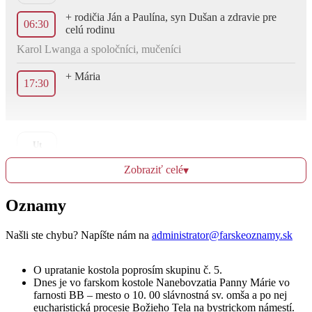
+ rodičia Ján a Paulína, syn Dušan a zdravie pre
06:30
celú rodinu
Karol Lwanga a spoločníci, mučeníci
+ Mária
17:30
Ut
4.6.
Zobraziť celé
▾
Za zdravie pre syna Miroslava a dcéru Katarínu s
06:30
rodinami
Oznamy
+ Ondrej a Emília
Našli ste chybu? Napíšte nám na
administrator@farskeoznamy.sk
17:30
O upratanie kostola poprosím skupinu č. 5.
Dnes je vo farskom kostole Nanebovzatia Panny Márie vo
farnosti BB – mesto o 10. 00 slávnostná sv. omša a po nej
St
eucharistická procesie Božieho Tela na bystrickom námestí.
5.6.