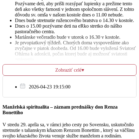
Pozývame deti, aby prišli rozsýpať lupienky a prežime tento
deň ako všetky farnosti v jednom spoločnom slávení. Z tohto
+ Otakar Pavlík
06:30
dôvodu sv. omša v našom kostole dnes o 11.00 nebude.
Dnes bude stretnutie ružencového bratstva o 14.30 v kostole.
Sv. Bonifác, biskup a mučeník
Dnes o 15.00 pozývame deti na eRko stretko do nášho
pastoračného centra.
Mariánske večeradlo bude v utorok o 16.30 v kostole.
+ rodičia, brat Jozef a Marián
17:30
Je prvopiatkový týždeň. Chorých doma vyspovedáme ako
zvyčajne v piatok doobeda. Od 16.00 bude vyložená Sviatosť
Oltárna k adorácii, počas ktorej bude aj možnosť sviatosti
zmierenia.
V piatok je slávnosť Najsvätejšieho Srdca Ježišovho, kde sa
Št
Zobraziť celé
▾
pomodlíme aj odprosujúcu pobožnosť pred vyloženou
6.6.
Sviatosťou Oltárnou. Zároveň môžeme v tento deň získať
úplné odpustky, keď sa verejne pomodlíme modlitbu Najmilší
+ Jozef Benčík
2026-04-23 19:15:00
Ježišu – je to úkon zadosťučinenia.
06:30
V piatok odchádzame s miništrantami na víkendovú chatu na
Podhorie pri Banskej Štiavnici. Nezabudnite si vziať so sebou
veci, ktoré máte na prihláške a aj samotnú prihlášku. Odchod
+ manžel, rodičia a sestra Mária
Manželská spiritualita – záznam prednášky don Renza
17:30
spred fary bude večer o 18.30. Návrat z chaty bude v nedeľu
Bonettiho
popoludní.
Letný eRko tábor bude od 19. – 24. augusta na chate Mária
V stredu 29. apríla sa, v rámci jeho cesty po Sovensku, uskutočnilo
na Králikoch. Prihlásiť môžete deti od 7. – 15. rokov.
stretnutie s talianskym kňazom Renzom Bonettim , ktorý sa väčšinu
Prihlášky sú v sakristii kostola.
svojho kňazského života venuje službe manželom a rodinám.
Pi
Bratia Benediktíni pozývajú v sobotu do svojho kláštora v