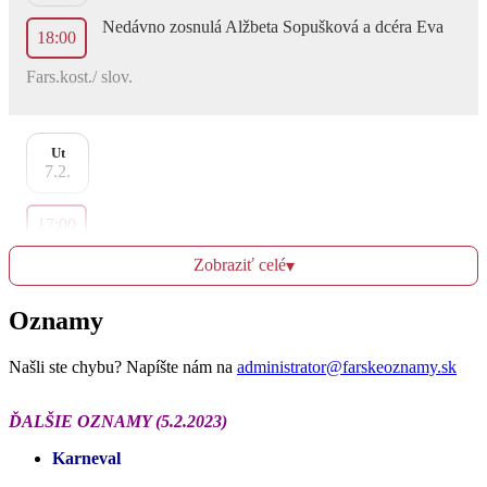
Nedávno zosnulá Alžbeta Sopušková a dcéra Eva
18:00
Fars.kost./ slov.
Ut
7.2.
17:00
Fars.kost./ maď.
Zobraziť celé
▾
+ otec a brat
Oznamy
18:00
Kostol sv.Jozefa / slov.
Našli ste chybu? Napíšte nám na
administrator@farskeoznamy.sk
ĎALŠIE OZNAMY (5.2.2023)
St
8.2.
Karneval