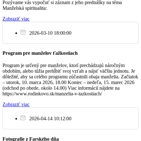
Pozývame vás vypočuť si záznam z jeho prednášky na téma
piatok o 16:00 svätú omšu v Kostole Návštevy Panny Márie pri
So
Manželská spiritualita:
kláštore a nemocnici milosrdných bratov. Srdečne pozývame na túto
11.2.
svätú omšu, k modlitbe za chorých a k vďačnosti za všetkých, čo sa
Zobraziť viac
o chorých s láskou starajú.
+ Irena
08:00
Svetlo pre Ukrajinu
2026-03-10 18:00:00
Fars.kost./ slov.
Bratislavská charita vyhlasuje materiálnu zbierku Svetlo pre
Ukrajinu. Zbierajú sa sviečky, kahance, baterky, tužkové batérie a
Program pre manželov ťažkostiach
powerbank (záložný zdroj energie) pre najviac postihnuté oblasti
Ukrajiny. Spolu s modlitbou za trpiacich a mier, môže byť dar
Ne
sviečky symbolom svetla Krista prinášajúceho pokoj pre každého.
12.2.
Program je určený pre manželov, ktorí prechádzajú náročným
Veci môžete položiť pred vchod do pastoračného centra.
obdobím, alebo túžia prehĺbiť svoj vzťah a nájsť väčšiu jednotu. Je
dôležité, aby sa celého programu zúčastnili obaja manželia. Začiatok
+ členovia r. Brhlovičovej
07:00
V Bratislave, dňa 5.2.2023
– utorok, 10. marca 2026, 18.00 Koniec – nedeľa, 15. marec 2026
Jozef Vadkerti, dekan – farár
(odchod po obede, okolo 14.00) Viac informácií nájdete na
Kostol sv.Jozefa / slov.
https://www.rodinkovo.sk/manzelia-v-tazkostiach/
Zobraziť viac
08:00
Farský kostol / maď.
2026-04-14 10:12:00
Za zdravie pre Jozefa
09:30
Fotografie z Farského dňa