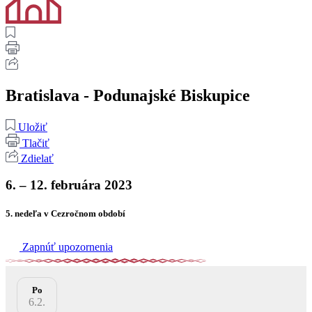
Bratislava - Podunajské Biskupice
Uložiť
Tlačiť
Zdielať
6. – 12. februára 2023
5. nedeľa v Cezročnom období
Zapnúť upozornenia
Po
6.2.