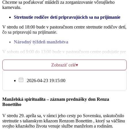
+ Mária Lehotská, Špalek Štefan Rozália a syn
Chceme sa poďakovať mládeži za zorganizovanie včerajšieho
18:00
Štefan
karnevalu.
Fars.kost./ slov.
Stretnutie rodičov detí pripravujúcich sa na prijímanie
V stredu od 18:00 bude v pastoračnom centre stretnutie rodičov detí,
čo sa pripravujú na prijímanie.
Št
9.2.
Národný týždeň manželstva
+ Jozej a Mária
V sobotu od 9:00 do 13:00 bude v pastoračnom centre podujatie pre
18:00
manželov zamerané na potreby manželov. Všetkých srdečne
pozývame.
Fars.kost./ slov.
Zobraziť celé
▾
Medzinárodný deň modlitby a povedomia o obchodovaní
s ľuďmi
2026-04-23 19:15:00
Pi
Slovenská katolícka charita pozýva 8. februára veriacich k modlitbe
10.2.
a to pri príležitosti liturgickej spomienky sv. Bakhity. Svätý Otec
František vyhlásil tento deň za Medzinárodný deň modlitby a
Manželská spiritualita – záznam prednášky don Renza
Za živých i + členov ružencového bratstva
povedomia o obchodovaní s ľuďmi. Modlitbové pásmo sa bude
18:00
Bonettiho
vysielať na Rádiu Lumen o 21:00 hodine.
Fars.kost./ slov.
V stredu 29. apríla sa, v rámci jeho cesty po Sovensku, uskutočnilo
Svetový deň chorých
stretnutie s talianskym kňazom Renzom Bonettim , ktorý sa väčšinu
svojho kňazského života venuje službe manželom a rodinám.
Pri príležitosti Svetového dňa chorých bude otec arcibiskup sláviť v