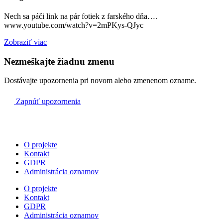
Fars.kost./ slov.
Nech sa páči link na pár fotiek z farského dňa….
www.youtube.com/watch?v=2mPKys-QJyc
11:00
Zobraziť viac
Kostol sv.Jozefa / maď.
Nezmeškajte žiadnu zmenu
Dostávajte upozornenia pri novom alebo zmenenom ozname.
Zapnúť upozornenia
O projekte
Kontakt
GDPR
Administrácia oznamov
O projekte
Kontakt
GDPR
Administrácia oznamov