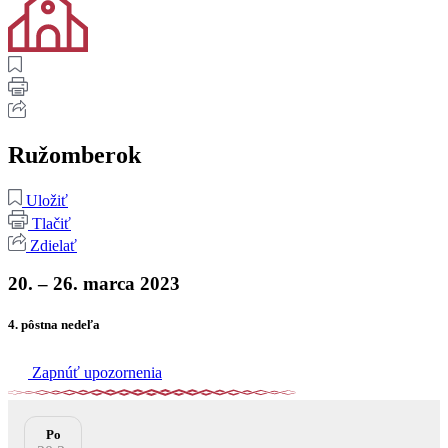
Ružomberok
Uložiť
Tlačiť
Zdielať
20. – 26. marca 2023
4. pôstna nedeľa
Zapnúť upozornenia
Po