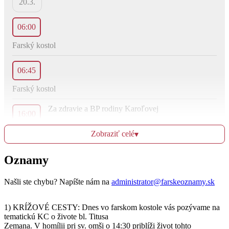
20.3.
06:00
Farský kostol
06:45
Farský kostol
Za zdravie a BP rodiny Karoľovej
16:00
Farský kostol
Zobraziť celé
▾
+ Pavol a Júlia
17:30
Oznamy
Baničné
Našli ste chybu? Napíšte nám na
administrator@farskeoznamy.sk
07:00
1) KRÍŽOVÉ CESTY: Dnes vo farskom kostole vás pozývame na
tematickú KC o živote bl. Titusa
Františkánky
Zemana. V homílii pri sv. omši o 14:30 priblíži život tohto