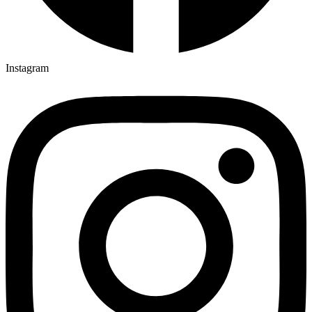
06:00
Farský kostol
Instagram
06:45
Farský kostol
Za zdravie a BP pre dcéru Marianu
16:00
Farský kostol
+ Anna a Ivan
17:30
Klačno
07:00
Františkánky