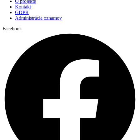
Baničné
O projekte
Kontakt
GDPR
17:30
Administrácia oznamov
Rybárpole
Facebook
07:00
Františkánky
08:00
Jezuiti
18:00
Jezuiti
Št
23.3.