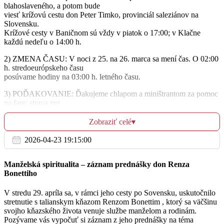
blahoslaveného, a potom bude
08:00
viesť krížovú cestu don Peter Timko, provinciál saleziánov na
Slovensku.
Jezuiti
Krížové cesty v Baničnom sú vždy v piatok o 17:00; v Klačne
každú nedeľu o 14:00 h.
18:00
2) ZMENA ČASU: V noci z 25. na 26. marca sa mení čas. O 02:00
h. stredoeurópskeho času
Jezuiti
posúvame hodiny na 03:00 h. letného času.
3) POĎAKOVANIE: Ďakujeme chlapom a miništrantom za pomoc
na fare; strava pre
Ut
robotníkov; krížové cesty; Duchovný most; seminár pre ženy.
21.3.
Zobraziť celé
▾
4) PRÁCE NA FARE: pokládka dlažby v pastoračnej miestnosti;
omietky v bytoch a kúpeľniach;
2026-04-23 19:15:00
06:00
vypratávanie kuchyne a jedálne.
Farský kostol
5) KC NA KALVÁRII: Pozývame Vás na Kalváriu 21.3. (utorok)
Manželská spiritualita – záznam prednášky don Renza
o 19:00 na modlitbu krížovej
Bonettiho
cesty, ktorú budú viesť študenti Katolíckej univerzity.
06:45
V stredu 29. apríla sa, v rámci jeho cesty po Sovensku, uskutočnilo
6) STRETNUTIE SPOLOČENTIEV CHARIS: Spoločenstvá
stretnutie s talianskym kňazom Renzom Bonettim , ktorý sa väčšinu
Farský kostol
KCHO Charis Spišskej diecézy vás
svojho kňazského života venuje službe manželom a rodinám.
pozývajú na stretnutie spoločenstiev a všetkých, ktorí túžia po
Pozývame vás vypočuť si záznam z jeho prednášky na téma
+ Jozef a Amália