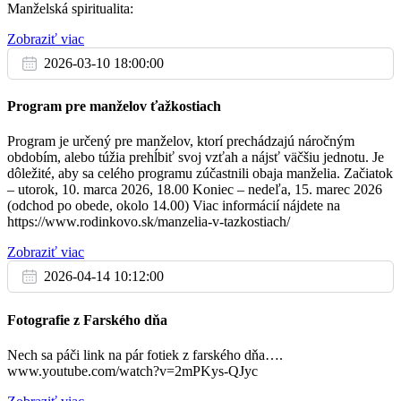
Manželská spiritualita:
umiestnená vzadu v kostole. Najlepšia
kresba sa môže dostať aj na pohľadnicu. Tešíme sa na vaše výtvory!
Zobraziť viac
• Teraz po svätej omši pozývame všetkých tretiakov z Radole na
krátky nácvik piesní na 1. sv.
2026-03-10 18:00:00
prijímanie, ktorý bude v kostole v Radoli hneď po sv. omši.
• V piatok 24. 3. 2023 sa v kostole v Radoli opäť uskutoční detské
Program pre manželov ťažkostiach
stretko od 16.tej do 17.tej
hodiny. Tentokrát bude s pôstnou tematikou. Deti, ktoré budú mať
záujem, môžu ostať na detskej
Program je určený pre manželov, ktorí prechádzajú náročným
krížovej ceste, ktorá bude hneď po skončení stretka (od 17.00).
obdobím, alebo túžia prehĺbiť svoj vzťah a nájsť väčšiu jednotu. Je
Tešíme sa na Vás!
dôležité, aby sa celého programu zúčastnili obaja manželia. Začiatok
– utorok, 10. marca 2026, 18.00 Koniec – nedeľa, 15. marec 2026
Sviatosť zmierenia pol hodinu pred sv. omšami okrem nedele.
(odchod po obede, okolo 14.00) Viac informácií nájdete na
https://www.rodinkovo.sk/manzelia-v-tazkostiach/
Zobraziť viac
2026-04-14 10:12:00
Fotografie z Farského dňa
Nech sa páči link na pár fotiek z farského dňa….
www.youtube.com/watch?v=2mPKys-QJyc