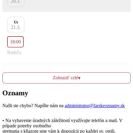
20.3.
Ut
21.3.
18:00
Radoľa
St
Zobraziť celé
▾
22.3.
Oznamy
Št
23.3.
Našli ste chybu? Napíšte nám na
administrator@farskeoznamy.sk
• Na vybavenie úradných záležitostí využívajte telefón a mail. V
Pi
prípade potreby osobného
24.3.
stretnutia s kňazom sme vám k dispozícii po každej sv. omši.