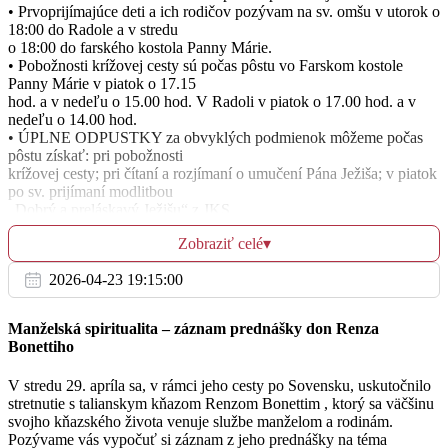
• Prvoprijímajúce deti a ich rodičov pozývam na sv. omšu v utorok o
18:00 do Radole a v stredu
o 18:00 do farského kostola Panny Márie.
So
• Pobožnosti krížovej cesty sú počas pôstu vo Farskom kostole
25.3.
Panny Márie v piatok o 17.15
hod. a v nedeľu o 15.00 hod. V Radoli v piatok o 17.00 hod. a v
nedeľu o 14.00 hod.
• ÚPLNE ODPUSTKY za obvyklých podmienok môžeme počas
Ne
pôstu získať: pri pobožnosti
26.3.
krížovej cesty; pri čítaní a rozjímaní o umučení Pána Ježiša; v piatok
po sv. prijímaní modlitbou
„Dobrý a preláskavý Ježišu“ z JKS.
09:00
• Na budúcu nedeľu bude zbierka na pomoc prenasledovaným
Zobraziť celé
▾
kresťanom a utečencom. Za
Radoľa
milodary Pán Boh zaplať.
2026-04-23 19:15:00
• Upozorňujeme, že na budúcu nedeľu – 26.3.2023 – sa mení zimný
čas na letný. V nedeľu
ráno o 2:00 hod. sa hodiny posúvajú na 3:00 hodinu.
Manželská spiritualita – záznam prednášky don Renza
• Milé deti a teenageri, pozývame všetkých, ktorí radia kreslia a
Bonettiho
tvoria aby sa zapojili do
Veľkonočnej výtvarnej súťaže. Úlohou je nakresliť vašu vlastnú
V stredu 29. apríla sa, v rámci jeho cesty po Sovensku, uskutočnilo
predstavu, ako vyzeralo Ježišovo
stretnutie s talianskym kňazom Renzom Bonettim , ktorý sa väčšinu
zmŕtvychvstanie. Môžete sa samozrejme aj inšpirovať na internete,
svojho kňazského života venuje službe manželom a rodinám.
prípadne sa spýtať blízkych.
Pozývame vás vypočuť si záznam z jeho prednášky na téma
Kresby prosím odvzdajte do 26.2. do krabice, ktorá bude