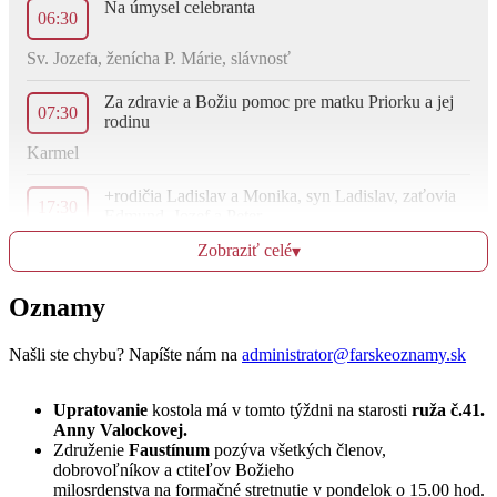
Na úmysel celebranta
06:30
Sv. Jozefa, ženícha P. Márie, slávnosť
Za zdravie a Božiu pomoc pre matku Priorku a jej
07:30
rodinu
Karmel
+rodičia Ladislav a Monika, syn Ladislav, zaťovia
17:30
Edmund, Jozef a Peter
Zobraziť celé
▾
Oznamy
Ut
21.3.
Našli ste chybu? Napíšte nám na
administrator@farskeoznamy.sk
Za zdravie a Božiu pomoc pre Jozefov z rodiny
07:00
Gavkovej
Upratovanie
kostola má v tomto týždni na starosti
ruža č.41.
Karmel
Anny Valockovej.
Združenie
Faustínum
pozýva všetkých členov,
Na poďakovanie za 70.rokov života Anny a Márie
dobrovoľníkov a ctiteľov Božieho
17:30
milosrdenstva na formačné stretnutie v pondelok o 15.00 hod.