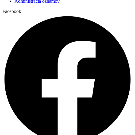
Administrácia oznamov
+rodičia Ondrej a Júlia Stehlíkovi a starí rodičia z
Facebook
10:30
oboch strán
Na poďakovanie za 65.rokov života Márie
17:30
Libiakovej