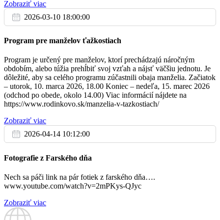
17:30
Zobraziť viac
príležitosti 1.výročia úmrtia
a z príležitosti životných jubileí. Po deviatej hodine budeme
2026-03-10 18:00:00
zapísovať ostatné úmysly.
Na budúcu nedeľu je zbierka na pomoc prenasledovaným
Program pre manželov ťažkostiach
kresťanom a vojnovým
Pi
utečencom.
24.3.
Na budúcu nedeľu sa
mení čas.
Hodiny sa posúvajú o hodinu
Program je určený pre manželov, ktorí prechádzajú náročným
dopredu.
obdobím, alebo túžia prehĺbiť svoj vzťah a nájsť väčšiu jednotu. Je
Na poďakovanie za 45.rokov života dcéry Adriány
Srdečne pozývame na
nácvik spevokolu
, ktorý bude v
dôležité, aby sa celého programu zúčastnili obaja manželia. Začiatok
07:00
sobotu o 15.00 hod. v kostole.
– utorok, 10. marca 2026, 18.00 Koniec – nedeľa, 15. marec 2026
Budú sa nacvičovať piesne Kvetnej nedele a Veľkonočného
(odchod po obede, okolo 14.00) Viac informácií nájdete na
Karmel
trojdnia, ktoré budú
https://www.rodinkovo.sk/manzelia-v-tazkostiach/
spievané počas sviatkov Veľkej noci. Vítaní sú všetci: muži,
+Jozef Chamula, 1.výr.
Zobraziť viac
17:30
žena i mládežníci. Teší sa
na Vás organista Janko Juriga.
2026-04-14 10:12:00
ThLic. Ľuboš Sabol
dekan-farár
Fotografie z Farského dňa
So
25.3.
Nech sa páči link na pár fotiek z farského dňa….
www.youtube.com/watch?v=2mPKys-QJyc
Za zdravie a Božiu pomoc pre sestru Gabrielu a jej
07:30
rodinu
Zobraziť viac
Karmel