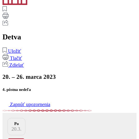
Detva
Uložiť
Tlačiť
Zdielať
20. – 26. marca 2023
4. pôstna nedeľa
Zapnúť upozornenia
Po
20.3.