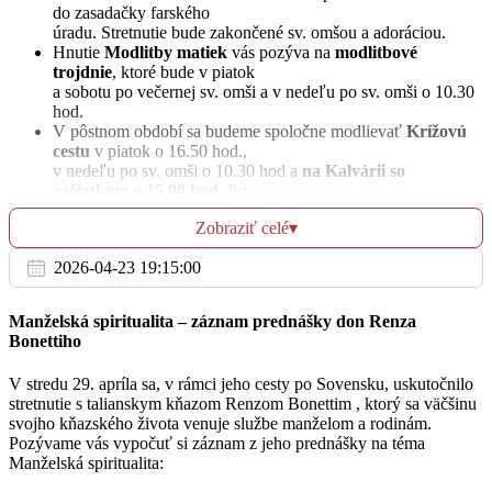
do zasadačky farského
úradu. Stretnutie bude zakončené sv. omšou a adoráciou.
Hnutie
Modlitby matiek
vás pozýva na
modlitbové
trojdnie
, ktoré bude v piatok
St
22.3.
a sobotu po večernej sv. omši a v nedeľu po sv. omši o 10.30
hod.
V pôstnom období sa budeme spoločne modlievať
Krížovú
Na poďakovanie za 70.rokov života Eleny a za
07:00
cestu
v piatok o 16.50 hod.,
zdravie a Božiu pomoc pre rodinu
v nedeľu po sv. omši o 10.30 hod a
na Kalvárii so
Karmel
začiatkom o 15.00 hod.
Pri
spoločnej modlitbe Krížovej cesty môžeme za obvyklých
+Jozef Fekiač, 45.výr., manželka Anna, Peter
Zobraziť celé
▾
podmienok získať úplné
17:30
Chlebničan a za zdravie a Božiu pomoc rodine
odpustky. V dnešnú nedeľu o 15.00 hod. sa pobožnosť
2026-04-23 19:15:00
krížovej cesty budú modliť deti
z našej farnosti. Srdečne vás všetkých,a osobitne
prvoprijímajúce deti s ich rodičmi, na
Manželská spiritualita – záznam prednášky don Renza
túto pobožnosť pozývame.
Št
Bonettiho
Vo štvrtok o 18.30 hod. bude vo fare
stretnutie lektorov.
23.3.
Od pondelka si môžete telefonický na tel. čísle farského úradu
V stredu 29. apríla sa, v rámci jeho cesty po Sovensku, uskutočnilo
/045 54 55 243/
+manžel a rodičia z oboch strán
stretnutie s talianskym kňazom Renzom Bonettim , ktorý sa väčšinu
07:00
zapísať úmysel sv. omše na mesiac apríl
, ktorá sa bude
svojho kňazského života venuje službe manželom a rodinám.
slúžiť vo farskom kostole.
Pozývame vás vypočuť si záznam z jeho prednášky na téma
Karmel
V kláštore si sv. omšu môžete dať zapísať u sestry Moniky
Manželská spiritualita:
alebo Ľubice. V čase od 8.00
do 9.00 hod. budeme prednostne zapisovať sv. omše z
+Vilma Ľalíková, 20.výr. a členovia rodiny