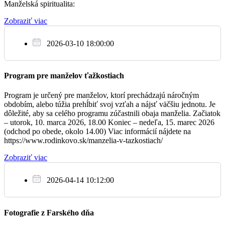
Manželská spiritualita:
Slovenská katolícka charita prichádza s prosbou o podporu
Dubnica
projektov v Rwande a Ugande. V tomto roku chce podporiť
Zobraziť viac
zdravotne postihnuté deti v Rwande a centrum pre siroty na severe
za zdravie a Božiu pomoc pre deti a rodičov z rodín
17:30
Ugandy. „Pôstnu krabičku pre Afriku“, si môžete zobrať vzadu na
Kusej, Unterfrancovej a Maxinovej
stolíku v obálke, kde sa dozviete všetky potrebné informácie o
2026-03-10 18:00:00
Bojnice
zbierke.
Program pre manželov ťažkostiach
Na budúcu nedeľu bude zbierka na pomoc prenasledovaným
So
kresťanom a utečencom.
25.3.
Program je určený pre manželov, ktorí prechádzajú náročným
obdobím, alebo túžia prehĺbiť svoj vzťah a nájsť väčšiu jednotu. Je
+ Gabriela Dodoková (1. výr.) + Jozef a Emília
dôležité, aby sa celého programu zúčastnili obaja manželia. Začiatok
17:30
Grolmusová, ich rodičia, dcéra, vnuk a vnučka
– utorok, 10. marca 2026, 18.00 Koniec – nedeľa, 15. marec 2026
(odchod po obede, okolo 14.00) Viac informácií nájdete na
Bojnice
Anton Eliaš, farár
https://www.rodinkovo.sk/manzelia-v-tazkostiach/
Tel.: 046/543 96 41, e-mail: bojnice@fara.sk, i-net:
Zobraziť viac
http://www.fara.sk/bojnice
Ne
26.3.
2026-04-14 10:12:00
+ Gabriela (5. výr.) a Viliam Letavay, rodičia z
07:00
oboch strán, brat Kazimír a teta Júlia
Fotografie z Farského dňa
Bojnice