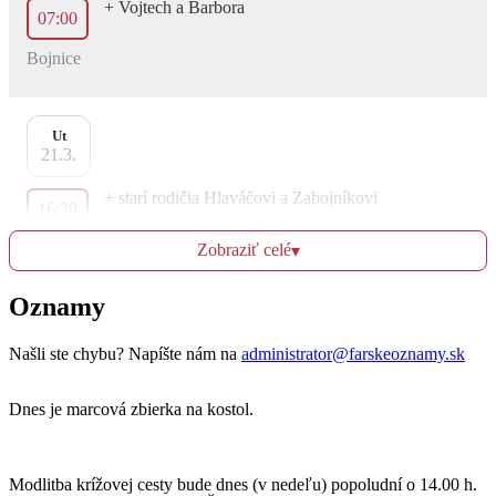
+ Vojtech a Barbora
07:00
Bojnice
Ut
21.3.
+ starí rodičia Hlaváčovi a Zabojníkovi
16:30
Dubnica
Zobraziť celé
▾
za zdravie a Božiu pomoc pre Annu Dobrotkovú a
Oznamy
17:30
rodinu Chandogovú
Bojnice
Našli ste chybu? Napíšte nám na
administrator@farskeoznamy.sk
Dnes je marcová zbierka na kostol.
St
22.3.
+ Ján, Margita a syn Ján
Modlitba krížovej cesty bude dnes (v nedeľu) popoludní o 14.00 h.
16:30