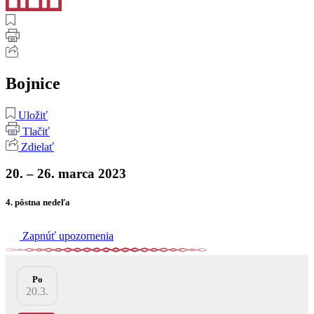
Bojnice
Uložiť
Tlačiť
Zdielať
20. – 26. marca 2023
4. pôstna nedeľa
Zapnúť upozornenia
Po
20.3.