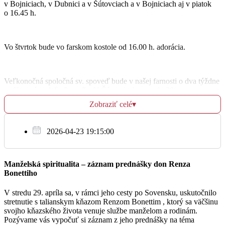
v Bojniciach, v Dubnici a v Šútovciach a v Bojniciach aj v piatok
o 16.45 h.
Šútovce
+ Milan, rodičia a syn Ľubomír
17:30
Vo štvrtok bude vo farskom kostole od 16.00 h. adorácia.
Bojnice
Veľkonočná spoločná sv. spoveď bude v našej farnosti o dva týždne
na Kvetnú nedeľu 2. apríla. V Šútovciach v stredu 29. marca.
Št
23.3.
Zobraziť celé
▾
+ Helena, Jozef a Mária Šimko
Chorých, ktorí chodia na sv. spoveď len pred Veľkou Nocou
17:30
2026-04-23 19:15:00
budeme spovedať v Bojniciach vo štvrtok 30. marca od 9.00 h.
a v Šútovciach v pondelok 3.apríla od 10.15 h. Prihlásiť ich môžete
Bojnice
v sakristii do budúcej nedele 26. marca.
Manželská spiritualita – záznam prednášky don Renza
Vzhľadom nato, že Veľký Piatok v tomto roku je zároveň aj prvým
Bonettiho
piatkom v mesiaci, chorých ktorých chodíme spovedať na prvý
Pi
piatok v mesiaci budeme spovedať o týždeň skôr, teda 31. marca.
24.3.
V stredu 29. apríla sa, v rámci jeho cesty po Sovensku, uskutočnilo
V penzióne budeme spovedať v stredu 5. apríla.
stretnutie s talianskym kňazom Renzom Bonettim , ktorý sa väčšinu
+ Ján Floriš (1. výr.), Jozef, Viktória a Ľudovít
svojho kňazského života venuje službe manželom a rodinám.
16:30
Pozývame vás vypočuť si záznam z jeho prednášky na téma