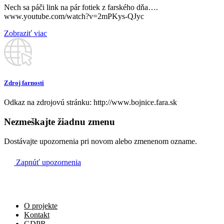
Nech sa páči link na pár fotiek z farského dňa….
www.youtube.com/watch?v=2mPKys-QJyc
+ Štefánia Šemrincová (1. výr.)
08:30
Zobraziť viac
Šútovce
+ rodičia Štefan a Jarmila a ich rodičia a starí rodičia
08:30
Dubnica
Zdroj farnosti
za farnosť
Odkaz na zdrojovú stránku: http://www.bojnice.fara.sk
10:00
Nezmeškajte žiadnu zmenu
Bojnice
Dostávajte upozornenia pri novom alebo zmenenom ozname.
+ Dimitrij, Helena, Ladislav, Mária a rodičia z
17:30
oboch strán
Zapnúť upozornenia
Bojnice
O projekte
Kontakt
GDPR