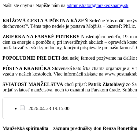
06:00
ZBP Daniel (50 r.) s rod.
Našli ste chybu? Napíšte nám na
administrator@farskeoznamy.sk
KRÍŽOVÁ CESTA A PÔSTNA KÁZEŇ
Srdečne Vás opäť pozýva
duchovnosť“. Téma tejto nedele je postava Mojžiša – kazateľ: PhLic. 
06:30
Za nechcené a nenarodené deti, za starý
ZBIERKA NA FARSKÉ POTREBY
Nasledujúcu nedeľu, 19. marc
cien za energie a pomôže aj pri investičných akciách – opravách kosto
poďakovať za všetky milodary, ktorými prispievate pre našu farnosť.
St
18:00
+Bartolomej +Margita +Štefan +Anna
15.3.
POPOLUDNIE PRE DETI
deti našej farnosti pozývame na ďalšie 
PÔSTNA KRABIČKA
Slovenská katolícka charita organizuje aj v
18:00
+Juraj +Mária +Jozef
vzadu v našich kostoloch. Viac informácii získate na www.postnakra
SVIATOSŤ MANŽELSTVA
chcú prijať:
Patrik Zlatohlavý
zo Sa
prijať sviatosť manželstva, nech to oznámi na Farskom úrade. Snúbe
06:30
ZBP kaplánov Martina, Františka, Jozef
2026-04-23 19:15:00
Št
18:00
ZBP r.Lazorová
16.3.
Manželská spiritualita – záznam prednášky don Renza Bonettih