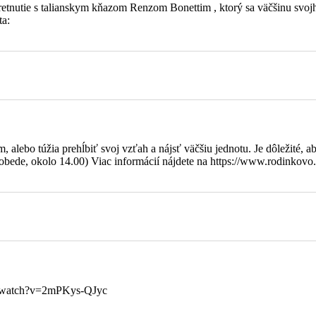
 stretnutie s talianskym kňazom Renzom Bonettim , ktorý sa väčšinu s
ta:
alebo túžia prehĺbiť svoj vzťah a nájsť väčšiu jednotu. Je dôležité, ab
bede, okolo 14.00) Viac informácií nájdete na https://www.rodinkovo.
om/watch?v=2mPKys-QJyc