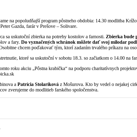
me na popoludňajší program pôstneho obdobia: 14.30 modlitba Krížovej
Peter Gazda, farár v Prešove – Solivare.
ch a opustených
a sa uskutoční zbierka na potreby kostolov a farnosti.
Zbierka bude p
lov a fary.
Do vyznačených schránok môžete dať svoj milodar podľ
 Osobitne chcem poďakovať tým, ktorí zadaním trvalého príkazu na osob
stretnutie, ktoré sa uskutoční v sobotu 18.3. so začiatkom o 14.00 na f
 tomto roku akciu „Pôstna krabička“ na podporu charitatívnych projekt
bicka.sk
binova a
Patrícia Stolaríková
z Mošurova. Kto by vedel o nejakej cir
ncov zverujeme do modlitieb farského spoločenstva.
a
o