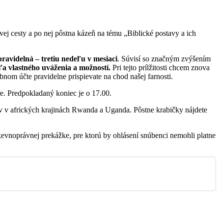
Jakubovany
 cesty a po nej pôstna kázeň na tému „Biblické postavy a ich
Sabinov
ravidelná – tretiu nedeľu v mesiaci
. Súvisí so značným zvýšením
a vlastného uváženia a možností.
Pri tejto prílžitosti chcem znova
nom účte pravidelne prispievate na chod našej farnosti.
Sabinov
are. Predpokladaný koniec je o 17.00.
ov v afrických krajinách Rwanda a Uganda. Pôstne krabičky nájdete
Orkucany
kevnoprávnej prekážke, pre ktorú by ohlásení snúbenci nemohli platne
Sabinov
Sabinov