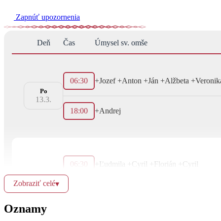
Zapnúť upozornenia
Deň
Čas
Úmysel sv. omše
06:30
+Jozef +Anton +Ján +Alžbeta +Veronik
Po
13.3.
18:00
+Andrej
06:30
+Ľudmila +Cyril +Florián +Cyril
Zobraziť celé
▾
Ut
18:00
+Margita +Štefan
14.3.
Oznamy