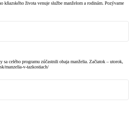
vojho kňazského života venuje službe manželom a rodinám. Pozývame
Jakubovany
Sabinov
Sabinov
y sa celého programu zúčastnili obaja manželia. Začiatok – utorok,
sk/manzelia-v-tazkostiach/
Orkucany
Sabinov
Sabinov