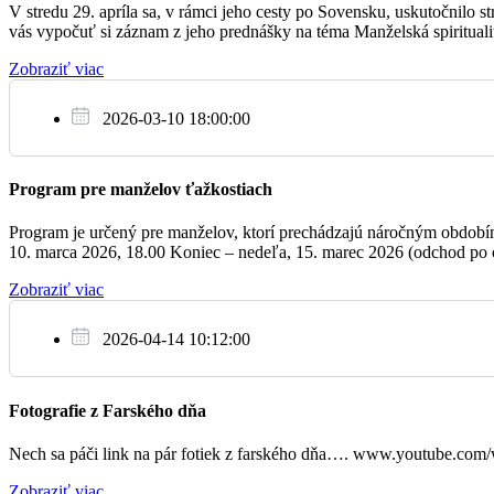
V stredu 29. apríla sa, v rámci jeho cesty po Sovensku, uskutočnilo
18:00
+Vincent +Margita
vás vypočuť si záznam z jeho prednášky na téma Manželská spirituali
Zobraziť viac
2026-03-10 18:00:00
06:30
+Jozef
Program pre manželov ťažkostiach
Pi
18:00
+Július
17.3.
Program je určený pre manželov, ktorí prechádzajú náročným obdobím, 
10. marca 2026, 18.00 Koniec – nedeľa, 15. marec 2026 (odchod po o
18:00
+Ján +Alžbeta +Vincent +Antónia
Zobraziť viac
2026-04-14 10:12:00
06:30
+Jozef +rod Miklošová a Novotná
Fotografie z Farského dňa
So
Nech sa páči link na pár fotiek z farského dňa…. www.youtube.c
18:00
+Jozef
18.3.
Zobraziť viac