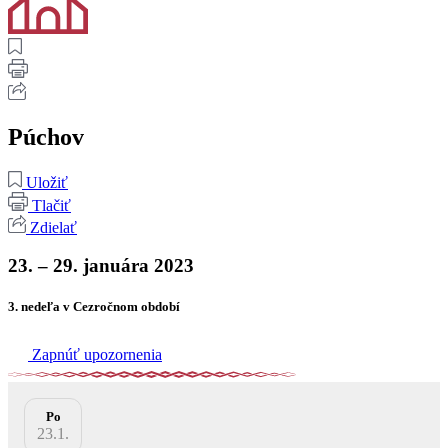
Púchov
Uložiť
Tlačiť
Zdielať
23. – 29. januára 2023
3. nedeľa v Cezročnom období
Zapnúť upozornenia
Po
23.1.