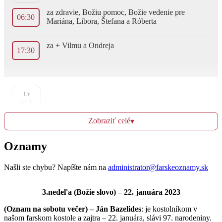
za zdravie, Božiu pomoc, Božie vedenie pre
06:30
Mariána, Libora, Štefana a Róberta
za + Vilmu a Ondreja
17:30
Ut
24.1.
Zobraziť celé
▾
za Boží ľud
06:30
Oznamy
za + Pavla, Margitu, Jozefa, Martu, Milana a Jozefa
17:30
Našli ste chybu? Napíšte nám na
administrator@farskeoznamy.sk
3.nedeľa (Božie slovo) – 22. januára 2023
St
(Oznam na sobotu večer) – Ján Bazelides
: je kostolníkom v
25.1.
našom farskom kostole a zajtra – 22. januára, slávi 97. narodeniny.