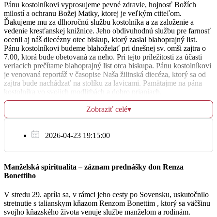
Pánu kostolníkovi vyprosujeme pevné zdravie, hojnosť Božích
za + biskupov Eduarda Nécseya, Jána Pásztora,
milostí a ochranu Božej Matky, ktorej je veľkým ctiteľom.
06:30
Jána Chryzos toma Korca, Františka Tondru,
Ďakujeme mu za dlhoročnú službu kostolníka a za založenie a
Dominika Tótha, Štefana Sečku a Rudolfa Baláža
vedenie kresťanskej knižnice. Jeho obdivuhodnú službu pre farnosť
ocenil aj náš diecézny otec biskup, ktorý zaslal blahoprajný list.
Pánu kostolníkovi budeme blahoželať pri dnešnej sv. omši zajtra o
za + Jána, Agnesu, Antona, Annu a starých rodičov
17:30
7.00, ktorá bude obetovaná za neho. Pri tejto príležitosti za účasti
veriacich prečítame blahoprajný list otca biskupa. Pánu kostolníkovi
je venovaná reportáž v časopise Naša žilinská diecéza, ktorý sa od
zajtra bude nachádzať na stolíku za lavicami. Pamätajme na pána
kostolníka vo svojich modlitbách a dobro prianiach.
Št
26.1.
V liturgickom týždni budeme sláviť
:
Zobraziť celé
▾
za + Júliu, Ľudmilu, Imricha, Jána, Jozefínu,
v utorok spomienku sv. Františka Saleského, biskupa a
06:30
Milana, Máriu, Stanislava a Helenu
učiteľa Cirkvi;
2026-04-23 19:15:00
v stredu sviatok obrátenia sv. Pavla, apoštola;
vo štvrtok spomienku sv. Timoteja a Títa, biskupov;
za zomrelého Ľudomila a + Antóniu, Milana a Jána
v piatok ľubovoľnú spomienku sv. Angely Merici, panny;
17:30
Manželská spiritualita – záznam prednášky don Renza
v sobotu spomienku sv. Tomáša Akvinského, kňaza a učiteľa
Bonettiho
Cirkvi;
4. nedeľu.
V stredu 29. apríla sa, v rámci jeho cesty po Sovensku, uskutočnilo
Sv. omša v Streženiciach:
bude v pondelok o 18.30.
stretnutie s talianskym kňazom Renzom Bonettim , ktorý sa väčšinu
Pi
27.1.
svojho kňazského života venuje službe manželom a rodinám.