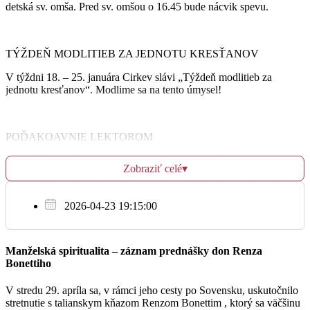
detská sv. omša. Pred sv. omšou o 16.45 bude nácvik spevu.
Za zdravie a Božie požehnanie pre Beátu, Jozefa,
17:30
Janu, Mariána, Eleonóru a celú žijúcu rodinu
TÝŽDEŇ MODLITIEB ZA JEDNOTU KRESŤANOV
V týždni 18. – 25. januára Cirkev slávi „Týždeň modlitieb za
jednotu kresťanov“. Modlime sa na tento úmysel!
Št
26.1.
Za dary Ducha Svätého pre deti a vnúčatá
POĎAKOAVNIE LEKTOROM
06:30
Dnes na nedeľu Božieho slova, úprimne ďakujeme všetkým
Zobraziť celé
▾
lektorom za službu, ktorú vykonávajú. Pozývame aj ďalších k tejto
+ Ladislav a Terézia
18:30
službe. Prosíme tiež, aby lektori prichádzali k ambone až skončení
modlitby dňa (kolekty).
2026-04-23 19:15:00
VIANOČNÁ VÝZDOBA; UPRATOVANIE KOSTOLA
Pi
Manželská spiritualita – záznam prednášky don Renza
27.1.
Bonettiho
V stredu 25.1. po večernej sv. omši (cca 18.15) vás prosíme o
pomoc pri odstránení vianočnej výzdoby. Pripomíname, že v stredu
Za Božiu moc, požehnanie a zdravie pre Andreja
V stredu 29. apríla sa, v rámci jeho cesty po Sovensku, uskutočnilo
06:30
je sv. omša o 17.30. Upratovanie kostola v piatok večer má na
stretnutie s talianskym kňazom Renzom Bonettim , ktorý sa väčšinu
starosti skupina 5. Prosíme však aj iných, vzhľadom na to, že bude