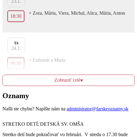
23.1.
+ Zora, Mária, Viera, Michal, Alica, Mária, Anton
18:30
Ut
24.1.
+ Ľubomír a Marta
06:30
Zobraziť celé
▾
Za Božie požehnanie rodiny Pozemkovej
18:30
Oznamy
Našli ste chybu? Napíšte nám na
administrator@farskeoznamy.sk
St
25.1.
STRETKO DETÍ; DETSKÁ SV. OMŠA
+ Mária, Jozef a ostatní + z rodiny
06:30
Stretko detí bude pokračovať vo februári. V stredu o 17.30 bude