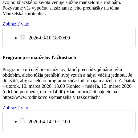
svojho kňazského života venuje službe manželom a rodinám.
po odstránení vianočnej výzdoby.
Pozývame vás vypočuť si záznam z jeho prednášky na téma
+ Gejza, Alžbeta, Ervín, Jozef a za Božiu pomoc
18:30
Manželská spiritualita:
pre rodiny
Zobraziť viac
DOČASNÉ UZAVRETIE KAPLNKY
Vzhľadom na čiastočné uzavretie nemocnice počas víkendov
2026-03-10 18:00:00
So
(hlavný vchod a vestibul, kde sa nachádza kaplnka), sú dočasne sv.
28.1.
omše v kaplnke zrušené. Pastoračná starostlivosť o chorých na
oddeleniach je zachovaná v stredy a soboty 15.00 – 17.00. Chorých
Za Božie požehnanie a zdravie rodiny Kočišovej a
nahlasujte: 0917 355 555
Program pre manželov ťažkostiach
08:00
Tomkovej
Program je určený pre manželov, ktorí prechádzajú náročným
obdobím, alebo túžia prehĺbiť svoj vzťah a nájsť väčšiu jednotu. Je
OZNAMY ARCIBISKUPSTVA A INÉ
dôležité, aby sa celého programu zúčastnili obaja manželia. Začiatok
– utorok, 10. marca 2026, 18.00 Koniec – nedeľa, 15. marec 2026
Ne
V pondelok 23. januára 2023 o 18.00 bude v Katedrále svätého
(odchod po obede, okolo 14.00) Viac informácií nájdete na
29.1.
Martina sláviť bratislavský arcibiskup Mons. Stanislav Zvolenský
https://www.rodinkovo.sk/manzelia-v-tazkostiach/
svätú omšu pri príležitosti spomienky na svätého Jána Almužníka.
+ rodičia a + brat Ján
Všetkých pozývame. Spoločenstvo Človek a Viera organizuje
08:00
Zobraziť viac
11.-12. 2. v Bratislave workshop určený fotografom, ktorí by mali
záujem pridať sa k tomuto spoločenstvu a slúžiť Cirkvi
2026-04-14 10:12:00
prostredníctvom fotografie. Viac informácii na plagáte.
Za farníkov
09:30