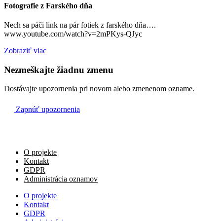
Fotografie z Farského dňa
+ Pavol a Vilma a + rodičia z oboch strán
11:00
Nech sa páči link na pár fotiek z farského dňa….
www.youtube.com/watch?v=2mPKys-QJyc
Za zdravie a Božiu omoc re Alexandra a Katarínu
18:30
Zobraziť viac
Nezmeškajte žiadnu zmenu
Dostávajte upozornenia pri novom alebo zmenenom ozname.
Zapnúť upozornenia
O projekte
Kontakt
GDPR
Administrácia oznamov
O projekte
Kontakt
GDPR