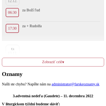
12.12.
za Boží ľud
06:30
za + Rudolfa
17:30
Ut
13.12.
Zobraziť celé
▾
za zdravie, Božiu pomoc, Božie vedenie pre členov
06:30
ružencového bratstva
Oznamy
za + členov
17:30
Našli ste chybu? Napíšte nám na
administrator@farskeoznamy.sk
3.adventná nedeľa (Gaudete) – 11. decembra 2022
St
V liturgickom týždni budeme sláviť:
14.12.