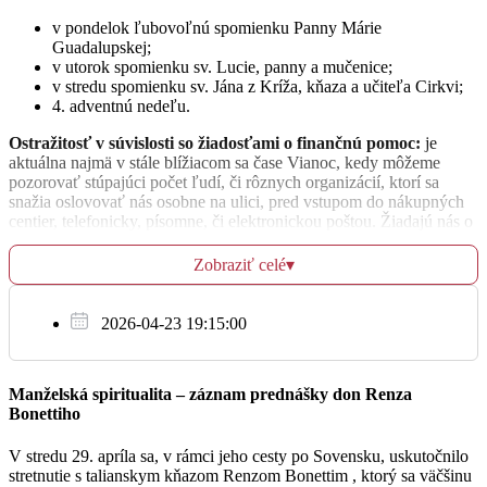
v pondelok ľubovoľnú spomienku Panny Márie
za + Štefániu a Antona
Guadalupskej;
06:30
v utorok spomienku sv. Lucie, panny a mučenice;
v stredu spomienku sv. Jána z Kríža, kňaza a učiteľa Cirkvi;
4. adventnú nedeľu.
za zdravie, Božiu pomoc, Božie vedenie pre Martu,
17:30
členov rodiny, za + Pavla, Máriu, Pavla, Miroslava,
Ostražitosť v súvislosti so žiadosťami o finančnú pomoc:
je
Oľgu, Máriu, Annu, Margitu, Jozefa a starých
aktuálna najmä v stále blížiacom sa čase Vianoc, kedy môžeme
rodičov
pozorovať stúpajúci počet ľudí, či rôznych organizácií, ktorí sa
snažia oslovovať nás osobne na ulici, pred vstupom do nákupných
centier, telefonicky, písomne, či elektronickou poštou. Žiadajú nás o
finančný príspevok pre niekoho, kto je chorý, nevládny, či
Št
akokoľvek trpiaci, často apelujúc na náš súcit, či vierovyznanie. Ich
Zobraziť celé
▾
15.12.
žiadosť je často sprevádzaná vytváraním tlaku na naše kresťanské
cítenie a svedomie. Cieľom tejto výzvy nie je urobiť za vás
za + Annu a rodičov
rozhodnutie, či prispieť, alebo nie. Cieľom nie je ani vyjadriť sa, či
2026-04-23 19:15:00
06:30
sú ich príbehy pravdivé a žiadosti opodstatnené, alebo vymyslené a
preto podvodné. Cieľom tejto výzvy, je posilniť a ochrániť vaše
svedomie pred manipuláciou. Jednou z možných reakcií je vysvetliť
za + Štefana a Ferdinanda
Manželská spiritualita – záznam prednášky don Renza
tým, ktorí vás oslovia so žiadosťou o príspevok, že naše charitné
17:30
Bonettiho
aktivity spravuje a organizuje diecézna charita. Pravidelne
prispievate v zbierkach na aktivity slovenskej katolíckej charity, ako
V stredu 29. apríla sa, v rámci jeho cesty po Sovensku, uskutočnilo
je tomu i dnes. Každý váš príspevok je veľkou pomocou trpiacim a
stretnutie s talianskym kňazom Renzom Bonettim , ktorý sa väčšinu
zápasiacim o denné prežitie. Katolícka charita pravidelne vydáva