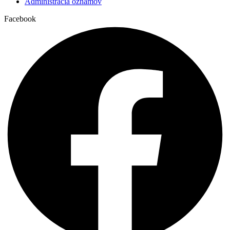
Administrácia oznamov
Facebook
Ružencové bratstvo:
bude mať fatimské večeradlo v 13. deň tohto
mesiaca hodinu pred sv. omšou.
Podvodníci opäť úradovali:
„Vyhodených takmer 30 000 € z okna
a to doslova, keď seniorka uverila legende o kuriérovi“, je ďalší
skutočný prípad vo výveske a na našom webe, ktorý nám poskytlo
KRPZSR v Trenčíne.
Sv. omša v Streženiciach:
bude slávená v pondelok o 18.30.
Zbierka na kostol:
je dnes, Pán Boh odplať a požehnaj vašu
ochotu podporovať cirkevné ustanovizne.
Upratovanie kostola:
v budúcom týždni zabezpečuje skupina č. 9,
Pán Boh odplať a požehnaj ich snahu a úsilie.
Pán Boh odplať za všetky vaše modlitby a milodary.