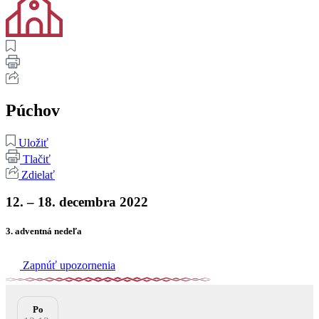
Púchov
Uložiť
Tlačiť
Zdielať
12. – 18. decembra 2022
3. adventná nedeľa
Zapnúť upozornenia
Po