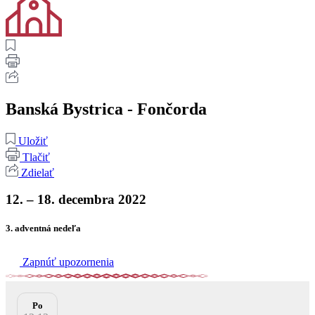
Banská Bystrica - Fončorda
Uložiť
Tlačiť
Zdielať
12. – 18. decembra 2022
3. adventná nedeľa
Zapnúť upozornenia
Po