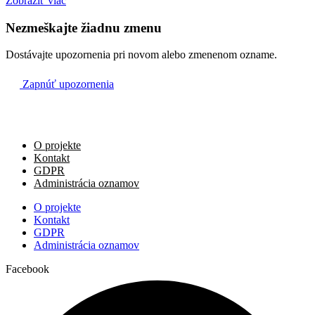
Zobraziť viac
Nezmeškajte žiadnu zmenu
Ne
18.12.
Dostávajte upozornenia pri novom alebo zmenenom ozname.
Za všetkých farníkov
Zapnúť upozornenia
07:00
ŠTVRTÁ ADVENTNÁ NEDEĽA
Za Božie požehnanie pre Miška a krstné deti
O projekte
08:15
Karkalíkové
Kontakt
GDPR
Administrácia oznamov
+ sestra Milka
09:30
O projekte
Kontakt
GDPR
Za šťastný priebeh operácie Anny
11:00
Administrácia oznamov
Facebook
Na úmysel kňaza
18:00