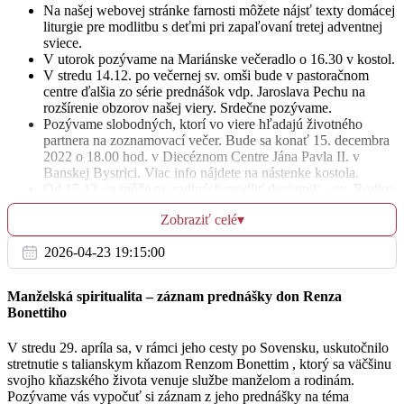
Na našej webovej stránke farnosti môžete nájsť texty domácej
St
liturgie pre modlitbu s deťmi pri zapaľovaní tretej adventnej
14.12.
sviece.
V utorok pozývame na Mariánske večeradlo o 16.30 v kostol.
+ manžel a súrodenci
06:30
V stredu 14.12. po večernej sv. omši bude v pastoračnom
centre ďalšia zo série prednášok vdp. Jaroslava Pechu na
sv. Ján od Kríža
rozšírenie obzorov našej viery. Srdečne pozývame.
Pozývame slobodných, ktorí vo viere hľadajú životného
partnera na zoznamovací večer. Bude sa konať 15. decembra
+ manžel Viliam
17:30
2022 o 18.00 hod. v Diecéznom Centre Jána Pavla II. v
Banskej Bystrici. Viac info nájdete na nástenke kostola.
Od 15.12. sa môže po rodinách modliť deviatnik – sv. Rodina
hľadá prístrešie. Modlí sa to tak, že sa zapíše 9 rodín a prvá z
Zobraziť celé
▾
nich dostane obraz sv. rodiny, ten potom donesie do rodiny č.
Št
2 a spolu sa pomodlia a obraz si prevezmú, ďalší deň sa obraz
15.12.
2026-04-23 19:15:00
posunie do ďalšej rodiny. Rodiny, ktoré by sa chceli zapojiť
do tejto aktivity sa môžu zapísať na bočnom stolíku.
+ rodičia, manžel, krstní a starí rodičia, súrodenci a
Spoločná sv. spoveď bude na budúcu – 4. adventnú
06:30
Manželská spiritualita – záznam prednášky don Renza
švagrovia
nedeľu (18.12) od 15.30 do 18.00 hod. Spovedať by sme
Bonettiho
mali 13 kňazi a tak si nájdite čas pre očistu svojej duše.
Aj tento rok v našej farnosti bude prebiehať Koledovanie
Za zdravie pre deti a vnuka
V stredu 29. apríla sa, v rámci jeho cesty po Sovensku, uskutočnilo
17:30
Dobrej Noviny. Kto by mal záujem privítať koledníkov, môže
stretnutie s talianskym kňazom Renzom Bonettim , ktorý sa väčšinu
sa zapísať od dnes na bočnom stolíku. Nácvik detí na
svojho kňazského života venuje službe manželom a rodinám.
+ adorácia
koledovanie bude 23.12. o 15.00 v pastoračnom centre.
Pozývame vás vypočuť si záznam z jeho prednášky na téma
Pozývame všetky deti aj mladých a tešíme sa na vás!