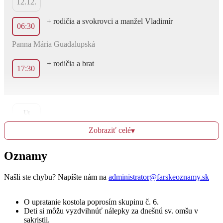
12.12.
+ rodičia a svokrovci a manžel Vladimír
06:30
Panna Mária Guadalupská
+ rodičia a brat
17:30
Ut
13.12.
Zobraziť celé
▾
+ rodičia, manžel, súrodenci, švagrovia a starí
06:30
rodičia
Oznamy
sv. Lucia
Našli ste chybu? Napíšte nám na
administrator@farskeoznamy.sk
+ manžel František a jeho rodičia Mária a Ján
17:30
O upratanie kostola poprosím skupinu č. 6.
Deti si môžu vyzdvihnúť nálepky za dnešnú sv. omšu v
sakristii.