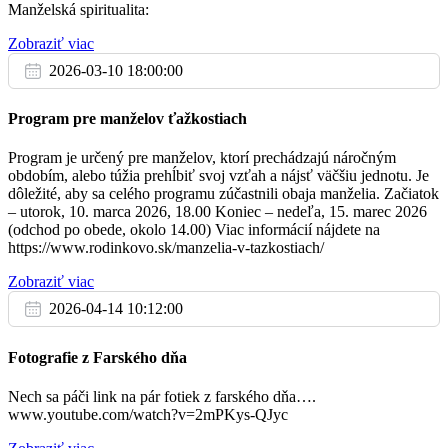
Manželská spiritualita:
Koledovať by sme chodili na sviatok sv. Štefana 26.12.2022
Kto má doma nevládneho príbuzného, ktorý pred Vianocami
Zobraziť viac
Pi
nemôže prísť do kostola na sv. spoveď – nech sa zapíše na
16.12.
bočnom stolíku do budúcej nedele, prídeme ho vyspovedať
2026-03-10 18:00:00
domov.
+ rodina Matúšová
Chceli by sme v našej farnosti zreformovať ružencové
06:30
Program pre manželov ťažkostiach
bratstvá, nakoľko máloktoré má plný počet členov. Preto
prosím tých, ktorí by ste chceli byť členom (modliť sa denne
rorátna sv. omša
jeden desiatok ruženca), aby ste si na bočnom stolíku zobrali
Program je určený pre manželov, ktorí prechádzajú náročným
prihlášku, vypísali ju a do 23.12. vhodili do krabice. Prihlášky
obdobím, alebo túžia prehĺbiť svoj vzťah a nájsť väčšiu jednotu. Je
+ sestry, švagrovia a ostatná rodina
vypíšte i tí, ktorí sa už modlíte i noví členovia, nech máme na
dôležité, aby sa celého programu zúčastnili obaja manželia. Začiatok
17:30
seba kontakt. Výhodou členstva v bratstve je, že sa
– utorok, 10. marca 2026, 18.00 Koniec – nedeľa, 15. marec 2026
pomodlíme jeden desiatok ruženca a ostatné sa pomodlia ďalší
(odchod po obede, okolo 14.00) Viac informácií nájdete na
členovia bratstva, no milosti získame akoby sme sa pomodlili
https://www.rodinkovo.sk/manzelia-v-tazkostiach/
20 desiatkov.
Zobraziť viac
So
17.12.
2026-04-14 10:12:00
Za zomrelých z farnosti
06:30
Fotografie z Farského dňa
Nech sa páči link na pár fotiek z farského dňa….
+ rodičia Júlia a Michal
www.youtube.com/watch?v=2mPKys-QJyc
17:30