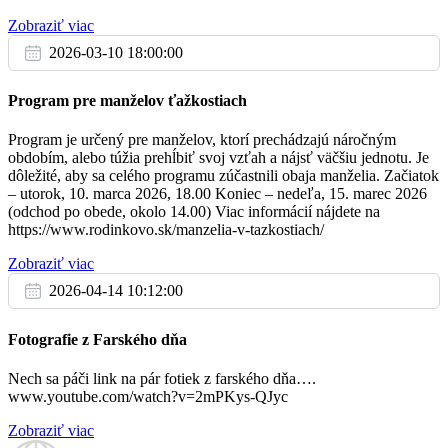
(Po, Ut, St a So).
V nedele a štvrtky bude októbrová pobožnosť
súčasťou adorácie. Rozpis kto sa bude predmodlievať je na
Zobraziť viac
BA
nástenke.
2026-03-10 18:00:00
Tí, čo sa modlia ruženec v kostole, v rodine, alebo v nábožnom
združení, môžu získať úplné odpustky. Podmienky pre získanie
Št
Program pre manželov ťažkostiach
úplných odpustkov: 1. Celý jeden ruženec (5 desiatkov);
2.10.
Program je určený pre manželov, ktorí prechádzajú náročným
2. K modlitbe treba pridať nábožné rozjímanie o tajomstvách;
† Jozef a ostatní z rodiny
obdobím, alebo túžia prehĺbiť svoj vzťah a nájsť väčšiu jednotu. Je
06:00
dôležité, aby sa celého programu zúčastnili obaja manželia. Začiatok
3. Pri verejnom recitovaní je potrebné vysloviť tajomstvá podľa
– utorok, 10. marca 2026, 18.00 Koniec – nedeľa, 15. marec 2026
zaužívaného zvyku.
BA
(odchod po obede, okolo 14.00) Viac informácií nájdete na
https://www.rodinkovo.sk/manzelia-v-tazkostiach/
SVÄTÉ OMŠE S ÚČASŤOU BIRMOVANCOV
† Jozef
08:30
„VYVOLENÍ“
Zobraziť viac
BA
2026-04-14 10:12:00
Pozývame
všetkých birmovancov
našej farnosti
na sv. omše, ktoré
začneme už túto stredu o 18:00 hod. v bazilike.
Sv. omše s
ú
ZBP Henrich
súčasťou prípravy na prijatie sviatosti birmovania osobitne pre 9.
18:00
Fotografie z Farského dňa
ročník a starších
. Ostatní (aj ôsmaci) môžu prísť samozrejme taktiež.
Tešíme sa na vás.
BA
Nech sa páči link na pár fotiek z farského dňa….
www.youtube.com/watch?v=2mPKys-QJyc
MILÓN DETÍ SA MODLÍ RUŽENEC
Zobraziť viac
Pi
P
ozývame všetky deti najmä prvoprijímajúcich
na ďalšiu sv. omšu