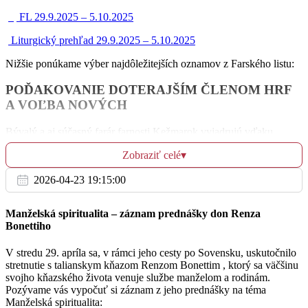
† Július (2. výročie) a Edvin
08:30
FL 29.9.2025 – 5.10.2025
BA
Liturgický prehľad 29.9.2025 – 5.10.2025
Na úmysel celebrujúceho kňaza
Nižšie ponúkame výber najdôležitejších oznamov z Farského listu:
18:00
POĎAKOVANIE DOTERAJŠÍM ČLENOM HRF
BA - L U M E N
A VOĽBA NOVÝCH
Bývalý a aj súčasný farár farnosti Kežmarok vyjadrujú vďaku
St
všetkým doterajším členom Hospodárskej rady farnosti Kežmarok a
1.10.
Zobraziť celé
▾
filiálky Malý Slavkov za ich 5 ročnú službu, cenné rady a odborné
usmernenia pri správe hmotných majetkov farnosti.
za obrátenie syna
2026-04-23 19:15:00
06:00
Dnešnú nedeľu volíme nových členov. Vyplnené lístky prosíme
vložte do schránky v bazilike /v cirkevnej škole/ v kostole v Malom
BA
Manželská spiritualita – záznam prednášky don Renza
Slavkove s označením „Voľby do HRF”.
Bonettiho
ZBP Dobromila a Šarlota
OKTÓBROVÉ POBOŽNOSTI A ÚPLNÉ
08:30
V stredu 29. apríla sa, v rámci jeho cesty po Sovensku, uskutočnilo
ODPUSTKY
stretnutie s talianskym kňazom Renzom Bonettim , ktorý sa väčšinu
BA
svojho kňazského života venuje službe manželom a rodinám.
V stredu začíname mariánsky mesiac október.
Modlitba posvätného
Pozývame vás vypočuť si záznam z jeho prednášky na téma
ZBP Anton, Monika a Margita
ruženca bude začínať vždy o 17:25 hod. pred večernou sv. omšou
Manželská spiritualita:
18:00