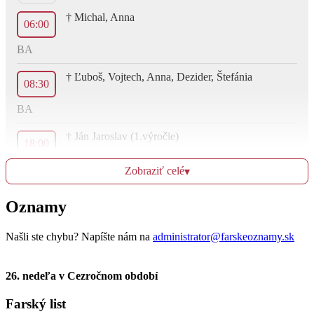
† Michal, Anna
06:00
BA
† Ľuboš, Vojtech, Anna, Dezider, Štefánia
08:30
BA
† Ján Jaroslav (1.výročie)
18:00
BA - LATINSKÁ
Zobraziť celé
▾
Oznamy
Ut
30.9.
Našli ste chybu? Napíšte nám na
administrator@farskeoznamy.sk
za duše v očistci
06:00
26. nedeľa v Cezročnom období
BA
Farský list