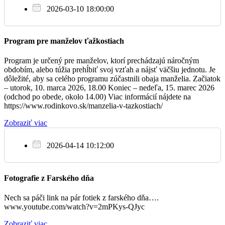
Za BP pre chorú Silviu
18:00
2026-03-10 18:00:00
Boldog (slov.)
Program pre manželov ťažkostiach
Program je určený pre manželov, ktorí prechádzajú náročným
Ne
obdobím, alebo túžia prehĺbiť svoj vzťah a nájsť väčšiu jednotu. Je
5.10.
dôležité, aby sa celého programu zúčastnili obaja manželia. Začiatok
– utorok, 10. marca 2026, 18.00 Koniec – nedeľa, 15. marec 2026
Za BP pre Oľgu
08:00
(odchod po obede, okolo 14.00) Viac informácií nájdete na
https://www.rodinkovo.sk/manzelia-v-tazkostiach/
Reca (slov.)
Zobraziť viac
† Morvay Márton és fia Péter
09:30
2026-04-14 10:12:00
Reca (magy.)
Hívekért
Fotografie z Farského dňa
11:00
Nech sa páči link na pár fotiek z farského dňa….
Boldog (magy.)
www.youtube.com/watch?v=2mPKys-QJyc
Zobraziť viac