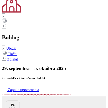
Boldog
Uložiť
Tlačiť
Zdielať
29. septembra – 5. októbra 2025
26. nedeľa v Cezročnom období
Zapnúť upozornenia
Po