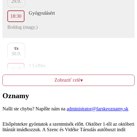
29.9.
Gyógyulásért
18:30
Boldog (magy.)
Ut
30.9.
† Lellike
18:30
Boldog (magy.)
Zobraziť celé
▾
Oznamy
St
1.10.
Našli ste chybu? Napíšte nám na
administrator@farskeoznamy.sk
Vincze család † tagjai
18:30
Elsőpéntekre gyóntatok a szentmisék előtt. Október 1-től az októberi
litániát imádkozzuk. A Szenc és Vidéke Társulás autóbuszt indít
Boldog (magy.)