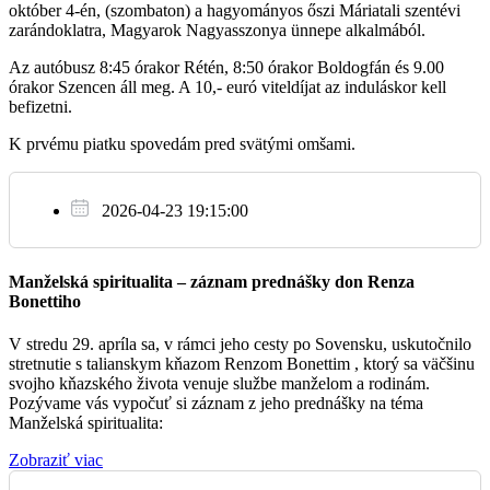
október 4-én, (szombaton) a hagyományos őszi Máriatali szentévi
zarándoklatra, Magyarok Nagyasszonya ünnepe alkalmából.
Št
Az autóbusz 8:45 órakor Rétén, 8:50 órakor Boldogfán és 9.00
2.10.
órakor Szencen áll meg. A 10,- euró viteldíjat az induláskor kell
befizetni.
Isten áldásáért Adél számára
18:00
K prvému piatku spovedám pred svätými omšami.
Reca (magy.)
2026-04-23 19:15:00
Pi
3.10.
Manželská spiritualita – záznam prednášky don Renza
Bonettiho
† Batyka testvérekért
18:30
V stredu 29. apríla sa, v rámci jeho cesty po Sovensku, uskutočnilo
Boldog (magy.)
stretnutie s talianskym kňazom Renzom Bonettim , ktorý sa väčšinu
svojho kňazského života venuje službe manželom a rodinám.
Pozývame vás vypočuť si záznam z jeho prednášky na téma
Manželská spiritualita:
So
4.10.
Zobraziť viac