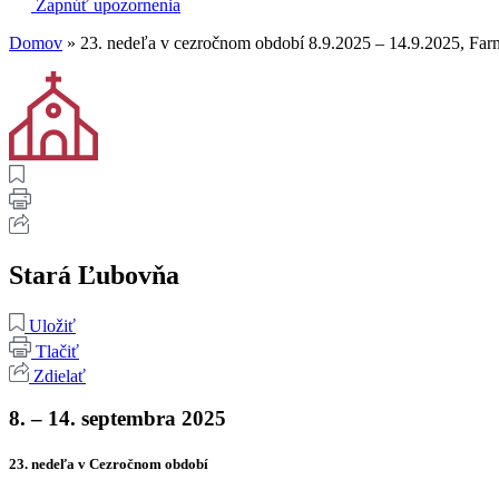
Zapnúť upozornenia
Domov
»
23. nedeľa v cezročnom období 8.9.2025 – 14.9.2025, Far
Stará Ľubovňa
Uložiť
Tlačiť
Zdielať
8. – 14. septembra 2025
23. nedeľa v Cezročnom období