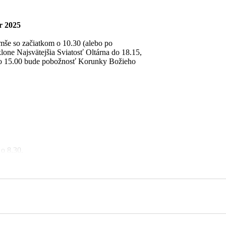
dku a Tomáša s rod.
 2025
omše so začiatkom o 10.30 (alebo po
lone Najsvätejšia Sviatosť Oltárna do 18.15,
k o 15.00 bude pobožnosť Korunky Božieho
o 8.30.
ätej omše.
tá omša v nemocničnej kaplnke o 16.00.
irkevnej škole.
arskom kostole. Po skončení svätej omše