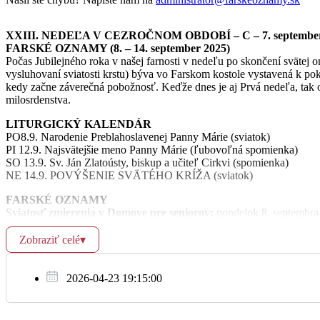
14:30
Za zdr. a BP pre Janku, Leu, Máriu, Ľu
XXIII. NEDEĽA V CEZROČNOM OBDOBÍ – C – 7. september
13:00
Za zdr. a BP pre Zuzanu (45 r.) s rod.
FARSKÉ OZNAMY (8. – 14. september 2025)
Počas Jubilejného roka v našej farnosti v nedeľu po skončení svätej 
vysluhovaní sviatosti krstu) býva vo Farskom kostole vystavená k pok
kedy začne záverečná pobožnosť. Keďže dnes je aj Prvá nedeľa, ta
milosrdenstva.
06:00
+ Zdena Pompová
LITURGICKÝ KALENDÁR
PO8.9. Narodenie Preblahoslavenej Panny Márie (sviatok)
PI 12.9. Najsvätejšie meno Panny Márie (ľubovoľná spomienka)
SO 13.9. Sv. Ján Zlatoústy, biskup a učiteľ Cirkvi (spomienka)
07:00
(gr.-kat.)
NE 14.9. POVÝŠENIE SVÄTÉHO KRÍŽA (sviatok)
Ut
9.9.
FARSKÉ OZNAMY
18:30
Zosnulí z rod. Kohútovej a Orlovskej
Sviatosť zmierenia v Domove pre seniorov:
pondelok 8. septembra 
Modlitby otcov:
pondelok v Kostole sv. Petra a Pavla po skončení sv
Zobraziť celé
▾
16:00
+ Karol Smrek (1. výr.)
Stretnutie františkánskeho spoločenstva:
utorok 9. septembra, svä
2026-04-23 19:15:00
Svätá omša za účasti detí:
štvrtok o 17.00; nácvik spevu o 15.00 v C
Svätá omša za účasti mládeže a birmovancov:
štvrtok o 18.30 vo F