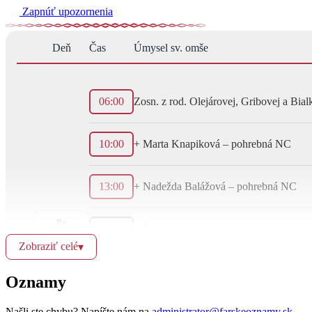
Zapnúť upozornenia
Deň
Čas
Úmysel sv. omše
06:00
Zosn. z rod. Olejárovej, Gribovej a Bial
10:00
+ Marta Knapiková – pohrebná NC
13:00
+ Nadežda Balážová – pohrebná NC
Po
17:00
+ Štefan Lukáč
8.9.
Zobraziť celé
▾
18:30
+ Antónia, Karol, Matilda a Karol
Oznamy
Našli ste chybu? Napíšte nám na
administrator@farskeoznamy.sk