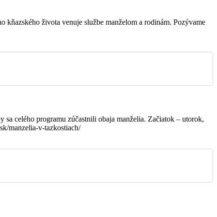
FARSKÝ KOSTOL SV.
MIKULÁŠA
vojho kňazského života venuje službe manželom a rodinám. Pozývame
DOMOV PRE SENIOROV -
Kaplnka sv. Joachima a Anny
KOSTOL SV. PETRA A
PAVLA
PODSADEK - Filiálny kostol
sv. Jozefa
y sa celého programu zúčastnili obaja manželia. Začiatok – utorok,
sk/manzelia-v-tazkostiach/
FARSKÝ KOSTOL SV.
MIKULÁŠA
KOSTOL SV. PETRA A
PAVLA
FARSKÝ KOSTOL SV.
MIKULÁŠA