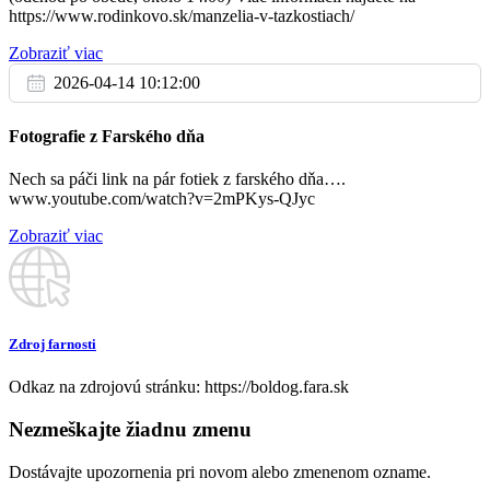
https://www.rodinkovo.sk/manzelia-v-tazkostiach/
Ne
1.9.
Zobraziť viac
2026-04-14 10:12:00
Za zdravie a BP pre Janku a Klárku
08:00
Fotografie z Farského dňa
Reca (slov.)
Nech sa páči link na pár fotiek z farského dňa….
† Horácsek József, neje Ilona és nagyszülők
09:30
www.youtube.com/watch?v=2mPKys-QJyc
emlékére
Zobraziť viac
Reca (magy.)
Hívekért
11:00
Boldog (magy.)
Zdroj farnosti
Odkaz na zdrojovú stránku: https://boldog.fara.sk
Nezmeškajte žiadnu zmenu
Dostávajte upozornenia pri novom alebo zmenenom ozname.