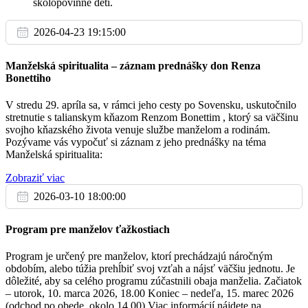
školopovinné deti.
† Ágnes
18:00
2026-04-23 19:15:00
Reca (magy.)
Manželská spiritualita – záznam prednášky don Renza
Bonettiho
Pi
30.8.
V stredu 29. apríla sa, v rámci jeho cesty po Sovensku, uskutočnilo
stretnutie s talianskym kňazom Renzom Bonettim , ktorý sa väčšinu
svojho kňazského života venuje službe manželom a rodinám.
† Gyula és Lajoska testvérekért
18:30
Pozývame vás vypočuť si záznam z jeho prednášky na téma
Manželská spiritualita:
Boldog (magy.)
Zobraziť viac
2026-03-10 18:00:00
So
31.8.
Program pre manželov ťažkostiach
Za zdravie a BP pre Pavlu
18:00
Program je určený pre manželov, ktorí prechádzajú náročným
obdobím, alebo túžia prehĺbiť svoj vzťah a nájsť väčšiu jednotu. Je
Boldog (slov.)
dôležité, aby sa celého programu zúčastnili obaja manželia. Začiatok
– utorok, 10. marca 2026, 18.00 Koniec – nedeľa, 15. marec 2026
(odchod po obede, okolo 14.00) Viac informácií nájdete na