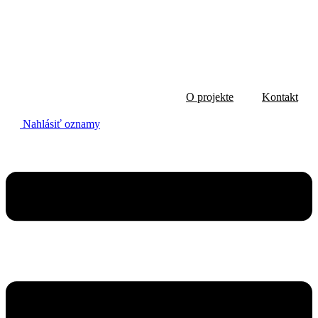
Preskočiť
na
obsah
O projekte
Kontakt
Nahlásiť oznamy