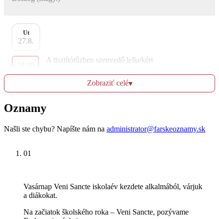
Ut
27.8.
A tisztítótűzben szenvedő lelkekért
18:30
Boldog (magy.)
Zobraziť celé
▾
Oznamy
St
28.8.
Našli ste chybu? Napíšte nám na
administrator@farskeoznamy.sk
A tisztítótűzben szenvedő lelkekért
18:30
01
Boldog (magy.)
Vasárnap Veni Sancte iskolaév kezdete alkalmából, várjuk
a diákokat.
Št
29.8.
Na začiatok školského roka – Veni Sancte, pozývame