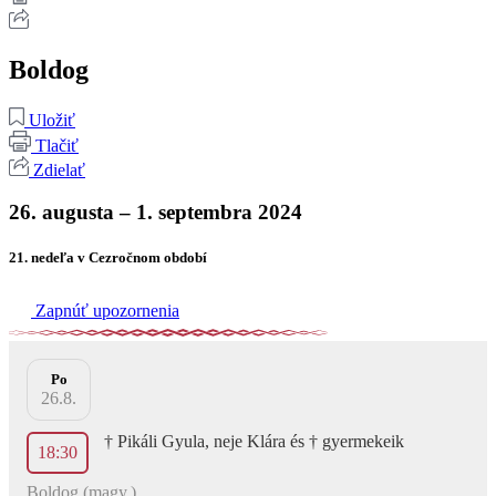
Boldog
Uložiť
Tlačiť
Zdielať
26. augusta – 1. septembra 2024
21. nedeľa v Cezročnom období
Zapnúť upozornenia
Po
26.8.
† Pikáli Gyula, neje Klára és † gyermekeik
18:30
Boldog (magy.)