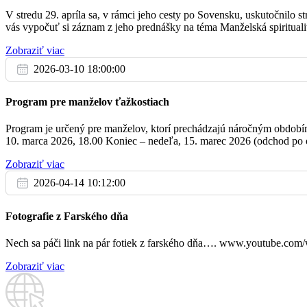
V stredu 29. apríla sa, v rámci jeho cesty po Sovensku, uskutočnilo
So
vás vypočuť si záznam z jeho prednášky na téma Manželská spirituali
17:30
+ Mária, Terézia a Jozef Pipíška, dcéry 
23.8.
Zobraziť viac
2026-03-10 18:00:00
Program pre manželov ťažkostiach
07:00
+ Andrea
Program je určený pre manželov, ktorí prechádzajú náročným obdobím, 
10. marca 2026, 18.00 Koniec – nedeľa, 15. marec 2026 (odchod po o
08:30
+ Emília a Michal Rajčo
Zobraziť viac
Ne
2026-04-14 10:12:00
08:30
+ rodičia Mercelovi a Vaškovi a brat Ján
24.8.
Fotografie z Farského dňa
10:00
za farnosť
Nech sa páči link na pár fotiek z farského dňa…. www.youtube.c
Zobraziť viac
17:30
poďakovanie za 60. rokov života a prosb