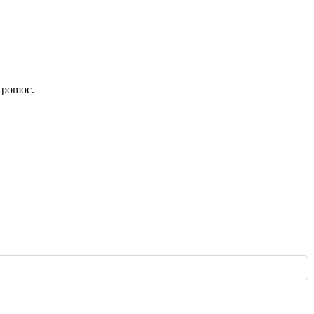
Bojnice
o pomoc.
Bojnice
Dubnica
Dubnica
Bojnice