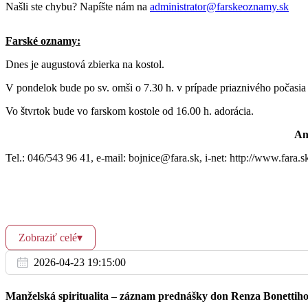
St
Našli ste chybu? Napíšte nám na
administrator@farskeoznamy.sk
20.8.
17:30
+ Štefan Priehoda
Farské oznamy:
Dnes je augustová zbierka na kostol.
V pondelok bude po sv. omši o 7.30 h. v prípade priaznivého počasia
Št
17:30
+ Ján a Oľga Búryoví a nevesta Ľubka
21.8.
Vo štvrtok bude vo farskom kostole od 16.00 h. adorácia.
Anton Eliaš, f
Tel.: 046/543 96 41, e-mail: bojnice@fara.sk, i-net: http://www.fara.s
16:30
+ Mária a Gustáv Kulich a syn Milan
Pi
17:30
+ Laskaví Pavol a Irena
22.8.
Zobraziť celé
▾
2026-04-23 19:15:00
17:30
poďakovanie za 60. rokov života Aurela
Manželská spiritualita – záznam prednášky don Renza Bonettih