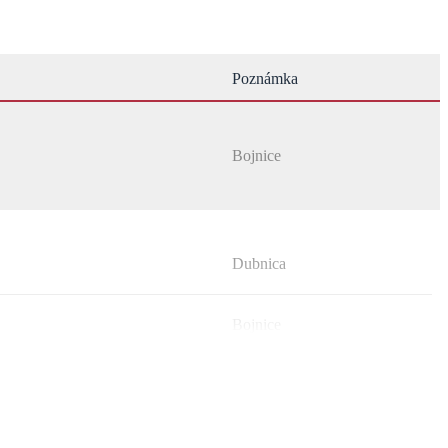
Poznámka
Bojnice
Dubnica
Bojnice
Šútovce