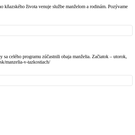
vojho kňazského života venuje službe manželom a rodinám. Pozývame
Bojnice
Bojnice
y sa celého programu zúčastnili obaja manželia. Začiatok – utorok,
sk/manzelia-v-tazkostiach/
Šútovce
Dubnica
Bojnice
Bojnice