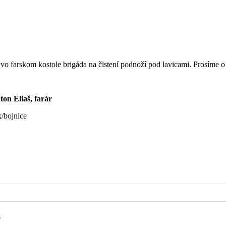
 vo farskom kostole brigáda na čistení podnoží pod lavicami. Prosíme 
arár
k/bojnice
 Vestenického a za zdravie a Božiu pomoc pre celú rodinu
o