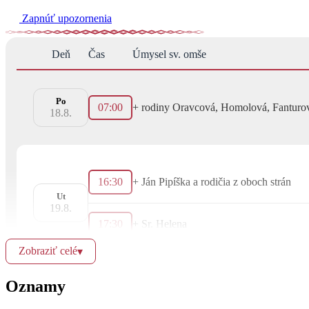
Zapnúť upozornenia
Deň
Čas
Úmysel sv. omše
Po
07:00
+ rodiny Oravcová, Homolová, Fanturo
18.8.
16:30
+ Ján Pipíška a rodičia z oboch strán
Ut
19.8.
17:30
+ Sr. Helena
Zobraziť celé
▾
Oznamy
16:30
na úmysel biskupa