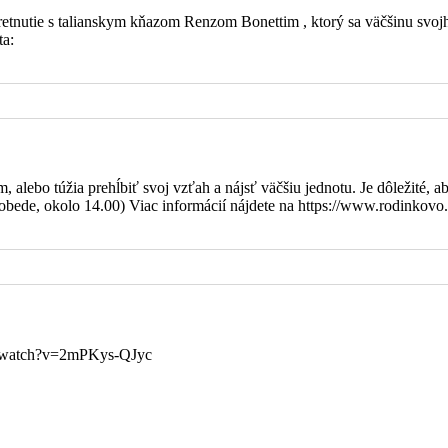
 stretnutie s talianskym kňazom Renzom Bonettim , ktorý sa väčšinu s
ta:
a zaťovia, synovia a nevesty
alebo túžia prehĺbiť svoj vzťah a nájsť väčšiu jednotu. Je dôležité, ab
bede, okolo 14.00) Viac informácií nájdete na https://www.rodinkovo.
om/watch?v=2mPKys-QJyc
a a zdravie a Božiu pomoc pre celú rodinu