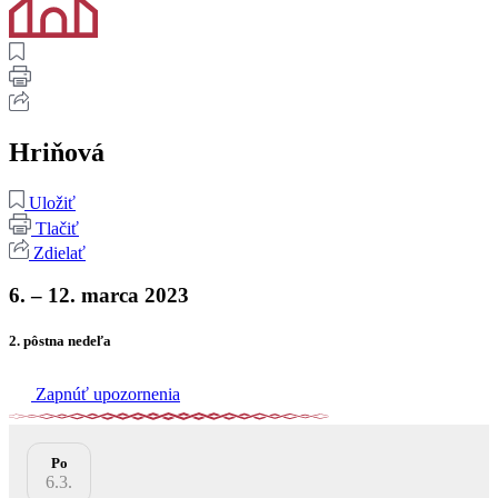
Hriňová
Uložiť
Tlačiť
Zdielať
6. – 12. marca 2023
2. pôstna nedeľa
Zapnúť upozornenia
Po
6.3.