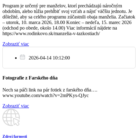
Program je určený pre manželov, ktorí prechádzajú náročným
+ Martin Kulich a syn Martin
obdobím, alebo túžia prehĺbiť svoj vzťah a nájsť väčšiu jednotu. Je
17:00
dôležité, aby sa celého programu zúčastnili obaja manželia. Začiatok
– utorok, 10. marca 2026, 18.00 Koniec – nedeľa, 15. marec 2026
(odchod po obede, okolo 14.00) Viac informácií nájdete na
https://www.rodinkovo.sk/manzelia-v-tazkostiach/
So
Zobraziť viac
11.3.
+ Jaromír Chriaštel
2026-04-14 10:12:00
08:00
+ Vilma Púpavová
Fotografie z Farského dňa
17:00
Nech sa páči link na pár fotiek z farského dňa….
www.youtube.com/watch?v=2mPKys-QJyc
Zobraziť viac
Ne
12.3.
+ Anton, Mária, Anna Žilkovci
08:00
Zdroj farnosti