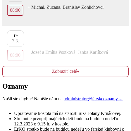
+ Michal, Zuzana, Branislav Zohlichovci
08:00
Ut
7.3.
+ Jozef a Emília Psotková, Janka Karlíková
08:00
Zobraziť celé
▾
+ Jozef a Mária Čemanovci, dcéra a zaťovia
17:00
Oznamy
Našli ste chybu? Napíšte nám na
administrator@farskeoznamy.sk
St
8.3.
Upratovanie kostola má na starosti ruža Jolany Krnáčovej.
+ Jozef a rodičia z oboch strán (č.1627)
Stretnutie prvoprijímajúcich detí bude na budúcu nedeľu
08:00
12.3.2023 o 9.15 h. v kostole.
ErKO stretko bude na budúcu nedeľu vo farskej klubovni o