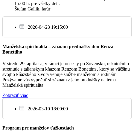
15.00 h. pre všetky deti.
+ Rudolf Hronček a rodičia Hrončekovci a
17:00
Štefan Gallik, farár
Kalamárovci
Krivec
2026-04-23 19:15:00
Št
9.3.
Manželská spiritualita – záznam prednášky don Renza
Bonettiho
+ Milan Púpava, rodičia a súrodenci (rekolekcie)
09:30
V stredu 29. apríla sa, v rámci jeho cesty po Sovensku, uskutočnilo
stretnutie s talianskym kňazom Renzom Bonettim , ktorý sa väčšinu
svojho kňazského života venuje službe manželom a rodinám.
Pozývame vás vypočuť si záznam z jeho prednášky na téma
Manželská spiritualita:
Pi
10.3.
Zobraziť viac
- na úmysel cel.
08:00
2026-03-10 18:00:00
- pobožnosť Krížovej cesty
16:30
Program pre manželov ťažkostiach