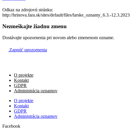
-
Odkaz na zdrojovú stránku:
09:00
http://hrinova.fara.sk/sites/default/files/farske_oznamy_6.3.-12.3.2023
Krivec
Nezmeškajte žiadnu zmenu
- za farnosť
10:00
Dostávajte upozornenia pri novom alebo zmenenom ozname.
Zapnúť upozornenia
- pobožnosť Krížovej cesty
14:00
O projekte
Kontakt
GDPR
Administrácia oznamov
O projekte
Kontakt
GDPR
Administrácia oznamov
Facebook