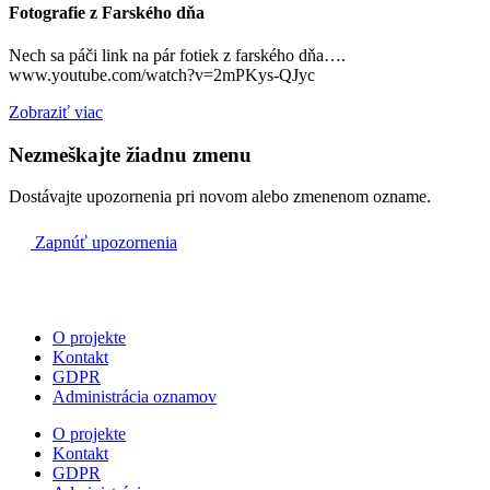
Šalgovík
:
Fotografie z Farského dňa
Streda 18:00
Šalgovík/detská
Piatok 18:00
Nech sa páči link na pár fotiek z farského dňa….
Nedeľa 8:00 – zbierka na pomoc farnosti
www.youtube.com/watch?v=2mPKys-QJyc
Sečovská Polianka
So
Zobraziť viac
21.1.
Nezmeškajte žiadnu zmenu
07:00
Dostávajte upozornenia pri novom alebo zmenenom ozname.
Farský kostol
Zapnúť upozornenia
18:00
Farský kostol
O projekte
Kontakt
GDPR
Ne
Administrácia oznamov
22.1.
O projekte
Kontakt
06:00
GDPR