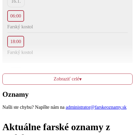
16.1.
06:00
Farský kostol
18:00
Farský kostol
Ut
17.1.
Zobraziť celé
▾
Oznamy
09:00
Farský kostol
Našli ste chybu? Napíšte nám na
administrator@farskeoznamy.sk
18:00
Aktuálne farské oznamy z
Farský kostol