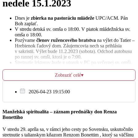
nedele 15.1.2023
St
Dnes je
zbierka na pastoráciu mládeže
UPC/ACM. Pán
18.1.
Boh zaplať.
V stredu detská sv. omša o 18:00. V piatok mládežnícka sv.
omša o 18:00.
06:00
Pozývame
členov ružencového bratstva
na výlet do Tatier –
Hrebienok ľadový dom. Záujemcovia nech sa prihlásia
Farský kostol
v sakristii. Výlet bude 11.2.2023 (sobota). Odchod autobusu
po rannej sv. omši, ktorá je o 7:00.
Stretnutie lektorov bude v utorok v PC po večernej sv. omši.
18:00
Pozývame manželov na tzv.
manželské večery
, ktoré budú
raz mesačne
v pastoračnom centre.
Prvý bude už tento
Farský kostol/detská
Zobraziť celé
▾
piatok o 19.00 hod.
a bude sa niesť témou „Dá sa žiť
sviatostne v dnešnej dobe?“ O svoje skúsenosti sa s nami
18:00
podelia aj manželia, ktorí sa aktívne podieľajú na pastorácii
2026-04-23 19:15:00
rodín v našej arcidiecéze.
Šalgovík
V sobotu, 21. 1. 2023 o 17.00 hod. pozývame do
pastoračného centra na
premietanie filmu Slobodní.
Ide o
Manželská spiritualita – záznam prednášky don Renza
dokument o prenasledovaných disidentoch z podzemnej
Bonettiho
cirkvi Silvestrovi Krčmérym a Vladimírovi Juklovi, ktorí boli
Št
prenasledovaní pre svoju vieru. Po filme bude nasledovať
19.1.
diskusia s hosťami sr. Helenou Torkošovou a Františkom
V stredu 29. apríla sa, v rámci jeho cesty po Sovensku, uskutočnilo
Neupauerom o fungovaní v podzemnej cirkvi a o ich
stretnutie s talianskym kňazom Renzom Bonettim , ktorý sa väčšinu