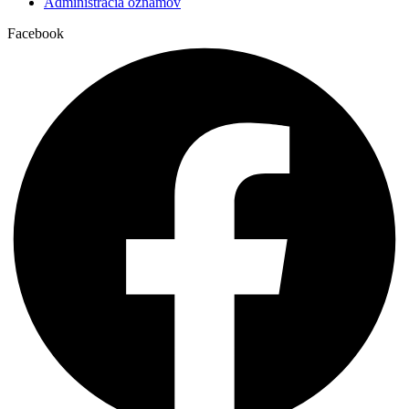
Administrácia oznamov
Farský kostol
Facebook
zbierka na pomoc farnosti Sečovská Polianka
07:00
Farský kostol
zbierka na pomoc farnosti Sečovská Polianka
08:00
Šalgovík
zbierka na pomoc farnosti Sečovská Polianka
09:00
Farský kostol/pre rodiny
zbierka na pomoc farnosti Sečovská Polianka
11:00
Farský kostol
11:45
Opál