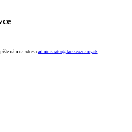
vce
apíšte nám na adresu
administrator@farskeoznamy.sk