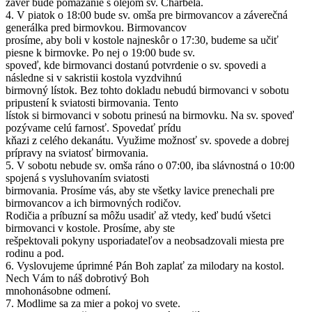
záver bude pomazanie s olejom sv. Charbela.
4. V piatok o 18:00 bude sv. omša pre birmovancov a záverečná
generálka pred birmovkou. Birmovancov
prosíme, aby boli v kostole najneskôr o 17:30, budeme sa učiť
piesne k birmovke. Po nej o 19:00 bude sv.
spoveď, kde birmovanci dostanú potvrdenie o sv. spovedi a
následne si v sakristii kostola vyzdvihnú
birmovný lístok. Bez tohto dokladu nebudú birmovanci v sobotu
pripustení k sviatosti birmovania. Tento
lístok si birmovanci v sobotu prinesú na birmovku. Na sv. spoveď
pozývame celú farnosť. Spovedať prídu
kňazi z celého dekanátu. Využime možnosť sv. spovede a dobrej
prípravy na sviatosť birmovania.
5. V sobotu nebude sv. omša ráno o 07:00, iba slávnostná o 10:00
spojená s vysluhovaním sviatosti
birmovania. Prosíme vás, aby ste všetky lavice prenechali pre
birmovancov a ich birmovných rodičov.
Rodičia a príbuzní sa môžu usadiť až vtedy, keď budú všetci
birmovanci v kostole. Prosíme, aby ste
rešpektovali pokyny usporiadateľov a neobsadzovali miesta pre
rodinu a pod.
6. Vyslovujeme úprimné Pán Boh zaplať za milodary na kostol.
Nech Vám to náš dobrotivý Boh
mnohonásobne odmení.
7. Modlime sa za mier a pokoj vo svete.