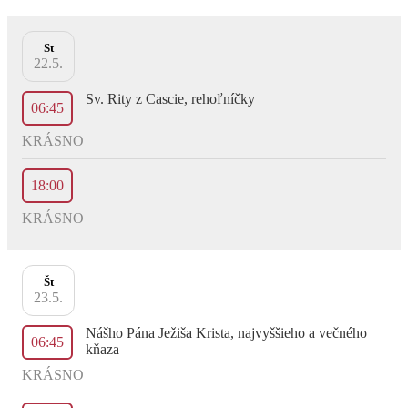
St
22.5.
Sv. Rity z Cascie, rehoľníčky
06:45
KRÁSNO
18:00
KRÁSNO
Št
23.5.
Nášho Pána Ježiša Krista, najvyššieho a večného
06:45
kňaza
KRÁSNO