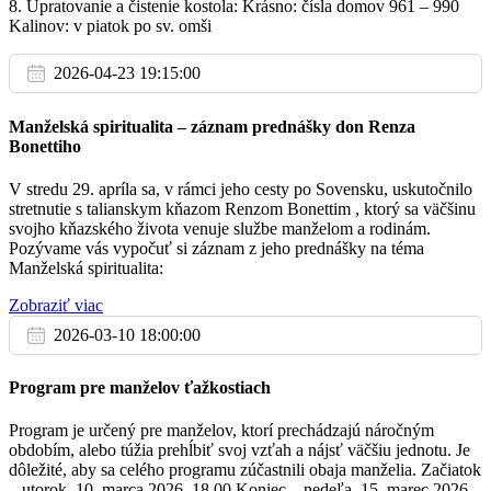
8. Upratovanie a čistenie kostola: Krásno: čísla domov 961 – 990
Kalinov: v piatok po sv. omši
2026-04-23 19:15:00
Manželská spiritualita – záznam prednášky don Renza
Bonettiho
V stredu 29. apríla sa, v rámci jeho cesty po Sovensku, uskutočnilo
stretnutie s talianskym kňazom Renzom Bonettim , ktorý sa väčšinu
svojho kňazského života venuje službe manželom a rodinám.
Pozývame vás vypočuť si záznam z jeho prednášky na téma
Manželská spiritualita:
Zobraziť viac
2026-03-10 18:00:00
Program pre manželov ťažkostiach
Program je určený pre manželov, ktorí prechádzajú náročným
obdobím, alebo túžia prehĺbiť svoj vzťah a nájsť väčšiu jednotu. Je
dôležité, aby sa celého programu zúčastnili obaja manželia. Začiatok
– utorok, 10. marca 2026, 18.00 Koniec – nedeľa, 15. marec 2026