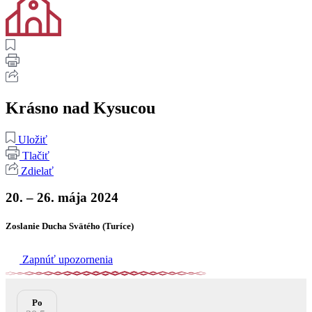
Krásno nad Kysucou
Uložiť
Tlačiť
Zdielať
20. – 26. mája 2024
Zoslanie Ducha Svätého (Turíce)
Zapnúť upozornenia
Po