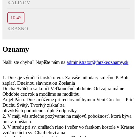
KALINOV
10:45
KRÁSNO
Oznamy
Našli ste chybu? Napíšte nám na
administrator@farskeoznamy.sk
1. Dnes je výročitá farská ofera. Za vaše milodary srdečne P. Boh
zaplať. Dnešnou slávnosťou Zoslania
Ducha Svätého sa končí Veľkonočné obdobie. Od zajtra máme
Obdobie cez rok a modlíme sa modlitbu
Anjel Pána. Dnes môžeme pri recitovaní hymnu Veni Creator – Príď
Duchu Svätý, Tvorivý získať za
obvyklých podmienok úplné odpustky.
2. V máji vás srdečne pozývame na májovú pobožnosť, ktorá býva
po sv. omšiach.
3. V stredu pri sv. omšiach ráno i večer vo farskom kostole v Krásne
vzdáme úctu sv. Charbelovi a na