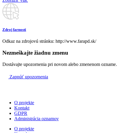
Zobraziť viac
Kňaz
+ Peter Urban – 2.výročie
09:00
Zdroj farnosti
Kňaz
Odkaz na zdrojovú stránku: http://www.farapd.sk/
+ rod. Luptákovej a Jantoškovej
16:30
Nezmeškajte žiadnu zmenu
Kňaz
Dostávajte upozornenia pri novom alebo zmenenom ozname.
Zapnúť upozornenia
Ne
6.7.
+ Anton Bezák a ostatní z rodiny
07:30
O projekte
Kontakt
Kňaz
GDPR
Administrácia oznamov
Za farnosť
09:00
O projekte