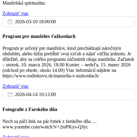
Poďakovanie za 60. rokov spoločného života
Manželská spiritualita:
16:30
na farský dvor, kde bude „Deň radosti“ – športovo-
Vladimíra a Márie
oddychové popoludnie. Budú to súťaže pre deti a tvorivé
Zobraziť viac
Kňaz
dielne. Pozývame všetky deti,ktoré chcú prežiť spoločný čas s
kamarátmi.
2026-03-10 18:00:00
Ekonomické oznamy:
Program pre manželov ťažkostiach
Pi
V dnešnú nedeľu pri sv. omšiach bude zbierka na dobročinné diela
4.7.
Svätého Otca.
Program je určený pre manželov, ktorí prechádzajú náročným
Pre potreby farnosti môžete prispieť aj bankovým prevodom na číslo
+ Štefan a Paulína Pernišoví
obdobím, alebo túžia prehĺbiť svoj vzťah a nájsť väčšiu jednotu. Je
12:00
účtu:
dôležité, aby sa celého programu zúčastnili obaja manželia. Začiatok
SK 38 0200 0000 0038 0226 6955
– utorok, 10. marca 2026, 18.00 Koniec – nedeľa, 15. marec 2026
Kňaz
Na chod našej farskej charity môžete prispieť aj bankovým
(odchod po obede, okolo 14.00) Viac informácií nájdete na
prevodom na číslo účtu:
https://www.rodinkovo.sk/manzelia-v-tazkostiach/
+ rodičia Podskočoví a deti Pavel, Jozef, František ,
SK70 1100 0000 0029 2885 1485
16:30
Milka
Zobraziť viac
Za všetky Vaše dary Vám vyslovujem úprimné PB zaplať.
Kňaz
2026-04-14 10:12:00
Jozef Repko, farár
Fotografie z Farského dňa
So
5.7.
Nech sa páči link na pár fotiek z farského dňa….
www.youtube.com/watch?v=2mPKys-QJyc
+ Dagmar Šandorová
07:30