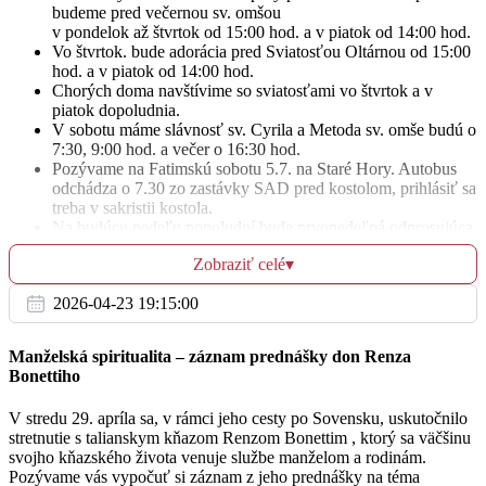
budeme pred večernou sv. omšou
v pondelok až štvrtok od 15:00 hod. a v piatok od 14:00 hod.
Vo štvrtok. bude adorácia pred Sviatosťou Oltárnou od 15:00
St
hod. a v piatok od 14:00 hod.
2.7.
Chorých doma navštívime so sviatosťami vo štvrtok a v
piatok dopoludnia.
Za duchovné povolania
12:00
V sobotu máme slávnosť sv. Cyrila a Metoda sv. omše budú o
7:30, 9:00 hod. a večer o 16:30 hod.
Kňaz
Pozývame na Fatimskú sobotu 5.7. na Staré Hory. Autobus
odchádza o 7.30 zo zastávky SAD pred kostolom, prihlásiť sa
treba v sakristii kostola.
+ Berta Chalmovská a rodičia z oboch strán
16:30
Na budúcu nedeľu popoludní bude prvonedeľná odprosujúca
pobožnosť. O 14:00 hod. bude vyložená sviatosť oltárna k
Kňaz
Zobraziť celé
▾
poklone a o 14:30 hod. začne pobožnosť so sviatostným
požehnaním, požehnáme náboženské predmety a bude
2026-04-23 19:15:00
stretnutie Ružencového bratstva.
Naša farnosť v spolupráci s farnosťou PD-Zapotôčky
Št
pripravuje denný tábor „Tajomstvo strateného ostrova“ pre
3.7.
Manželská spiritualita – záznam prednášky don Renza
deti od 6r. do 14r. v termíne 04.–08. augusta. Prihlásiť svoje
Bonettiho
dieťa môžete prostredníctvom online formulára, ktorý nájdete
+ Darina Soliarová a rodina
na webe našich farností.
12:00
V stredu 29. apríla sa, v rámci jeho cesty po Sovensku, uskutočnilo
Počas letných prázdnin a dovoleniek sú sv. omše v našich
stretnutie s talianskym kňazom Renzom Bonettim , ktorý sa väčšinu
prievidzských kostolov upravené. Rozpis nájdete na
Kňaz
svojho kňazského života venuje službe manželom a rodinám.
nástenkách kostola a web stránke farností.
Pozývame vás vypočuť si záznam z jeho prednášky na téma
Dnes popoludní od 14:30 hod. do 17:00 hod pozývame deti