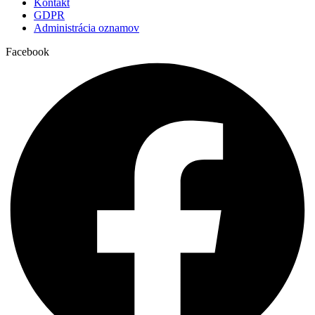
Kontakt
Kňaz
GDPR
Administrácia oznamov
+ z rodiny Nedelkovej, Domianovej a starí rodičia z
10:30
oboch strán
Facebook
Mariánsky kostol Kňaz
+ Anton Glezl
18:00
Kňaz