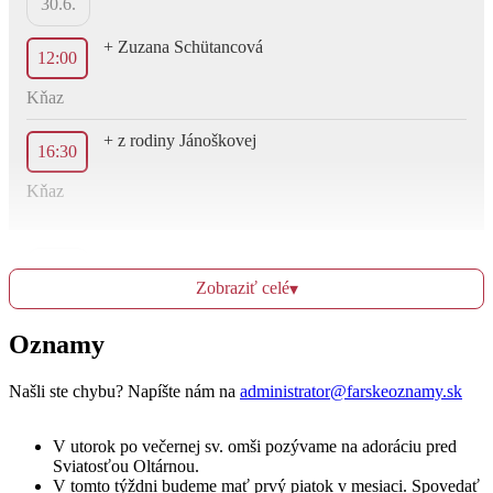
30.6.
+ Zuzana Schütancová
12:00
Kňaz
+ z rodiny Jánoškovej
16:30
Kňaz
Ut
1.7.
Zobraziť celé
▾
+ manžel Jozef Minich a rodičia z oboch strán
Oznamy
12:00
Kňaz
Našli ste chybu? Napíšte nám na
administrator@farskeoznamy.sk
+ členovia RB
16:30
V utorok po večernej sv. omši pozývame na adoráciu pred
Sviatosťou Oltárnou.
Kňaz
V tomto týždni budeme mať prvý piatok v mesiaci. Spovedať