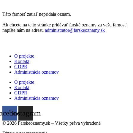
Táto farnosť zatiaľ nepridala oznam.
Ak chcete na tejto stránke pridávať farské oznamy za vašu farnosť,
napíšte nám na adresu
administrator@farskeoznamy.sk
O projekte
Kontakt
GDPR
Administrácia oznamov
O projekte
Kontakt
GDPR
Administrácia oznamov
acebook
Instagram
© 2026 Farskeoznamy.sk – Všetky práva vyhradené