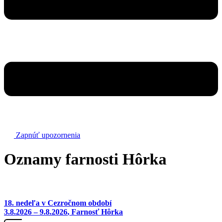
Zapnúť upozornenia
Oznamy farnosti Hôrka
18. nedeľa v Cezročnom období
3.8.2026 – 9.8.2026
, Farnosť Hôrka