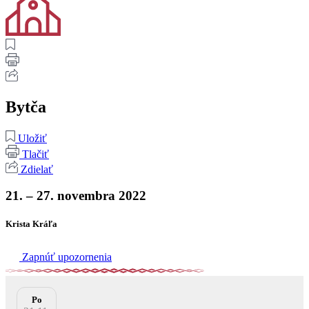
Bytča
Uložiť
Tlačiť
Zdielať
21. – 27. novembra 2022
Krista Kráľa
Zapnúť upozornenia
Po