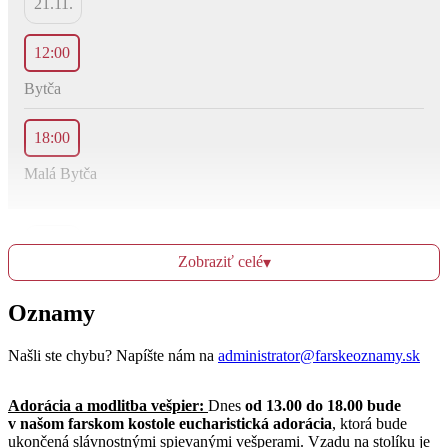
21.11.
12:00
Bytča
18:00
Malá Bytča
Ut
22.11.
Zobraziť celé
▾
Oznamy
07:00
Bytča
Našli ste chybu? Napíšte nám na
administrator@farskeoznamy.sk
18:00
Adorácia a modlitba vešpier:
Dnes
od 13.00 do 18.00 bude
v našom farskom kostole eucharistická adorácia
, ktorá bude
mestská časť Hliník
ukončená slávnostnými spievanými vešperami. Vzadu na stolíku je