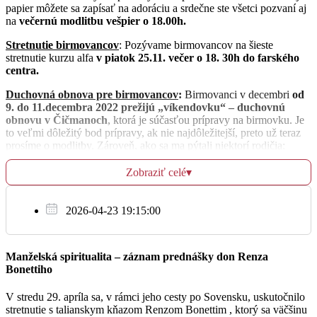
papier môžete sa zapísať na adoráciu a srdečne ste všetci pozvaní aj
na
večernú modlitbu vešpier o 18.00h.
St
Stretnutie birmovancov
: Pozývame birmovancov na šieste
23.11.
stretnutie kurzu alfa
v piatok 25.11. večer o 18. 30h do farského
centra.
07:00
Duchovná obnova pre birmovancov
:
Birmovanci v decembri
od
9. do 11.decembra 2022 prežijú „víkendovku“ – duchovnú
Bytča
obnovu v Čičmanoch
, ktorá je súčasťou prípravy na birmovku. Je
to veľmi dôležitý bod prípravy, ak nie najdôležitejší, preto už teraz
18:00
prosíme o modlitby. Zároveň, ako sa ma pýtali niektorí rodičia:
reálna cena tohto víkendu je 100,- eur na osobu = 2x ubytovanie
Hlboké
s plnou penziou + 2×2 autobusy, nakoľko nás je všetkých spolu s
Zobraziť celé
▾
animátormi okolo 110 osôb. Chceme to samozrejme urobiť dostupné
pre všetkých a preto birmovanci sa budú podieľať na polovici
nákladov 50,- eur. Ak by to bolo niekomu veľa, vieme sa ešte
2026-04-23 19:15:00
Št
osobne dohodnúť, ako sme hovorili bližšie na poslednom
24.11.
stretnutí,
aby financie pre nikoho neboli prekážkou v účasti na
tejto duchovnej obnove. Zároveň, ak by niekto chcel týmto
Manželská spiritualita – záznam prednášky don Renza
mladým ľuďom pomôcť, budeme za to veľmi vďační.
17:00
Bonettiho
Farský ples:
Srdečne vás pozývame na Farský ples, ktorý sa
Bytča - po sv. omši bude adorácia
V stredu 29. apríla sa, v rámci jeho cesty po Sovensku, uskutočnilo
uskutoční
27.01.2023 (piatok) v Kultúrnom dome v Bytči
. Cena
stretnutie s talianskym kňazom Renzom Bonettim , ktorý sa väčšinu
vstupenky je 45 Eur. Ďalšie informácie a predaj lístkov bude