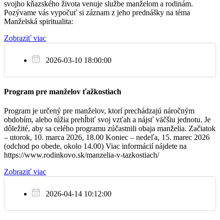
svojho kňazského života venuje službe manželom a rodinám.
zahájený v decembri. Tešíme sa na spoločné stretnutie. n
Pozývame vás vypočuť si záznam z jeho prednášky na téma
Pi
Nálepky pre deti
:
Deti, predovšetkým tretiaci, zoberte si nálepku
Manželská spiritualita:
25.11.
do vašej brožúrky. Myšlienka na tento týždeň:
Ježiš je Kráľom,
Zobraziť viac
zachraňuje nás svojou láskou.
07:00
Zbierka na charitu
: Budúcu nedeľu, prvú adventnú, sa bude
2026-03-10 18:00:00
konať v kostoloch zbierka na charitu. Podporiť ju je možné aj online
Bytča
na
www.charitaza.sk
Všetkým PBZ!
Na budúcu nedeľu si prineste aj
adventné vence
, ktoré pri
18:00
Program pre manželov ťažkostiach
všetkých svätých omšiach požehnáme.
Bytča
Program je určený pre manželov, ktorí prechádzajú náročným
Poďakovanie:
Ďakujeme všetkým, ktorí konajú službu v našich
obdobím, alebo túžia prehĺbiť svoj vzťah a nájsť väčšiu jednotu. Je
kostoloch a tým, ktorí sa starajú o ich výzdobu a čistenie; vďaka za
dôležité, aby sa celého programu zúčastnili obaja manželia. Začiatok
akúkoľvek pomoc, obety a milodary.
– utorok, 10. marca 2026, 18.00 Koniec – nedeľa, 15. marec 2026
So
(odchod po obede, okolo 14.00) Viac informácií nájdete na
Chcem touto cestou poďakovať animátorom i ženičkám, ktoré
26.11.
https://www.rodinkovo.sk/manzelia-v-tazkostiach/
chystajú občerstvenie pre birmovancov. Zároveň chcem
poďakovať i chlapom, ktorí vymenili tento týždeň vo farskom
Zobraziť viac
07:00
centre nový plynový kotol, ktorý je oveľa úspornejší. Nech vám
to všetkým dobrý Boh odmení!
Bytča
2026-04-14 10:12:00
Blahoželáme všetkým oslávencom, vyprosujeme im od Pána Boha,
na orodovanie Sedembolestnej Panny Márie a Všetkých svätých,
18:00
veľa milostí, zdravia, úspechov a po smrti Nebeské kráľovstvo.