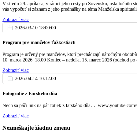
V stredu 29. apríla sa, v rámci jeho cesty po Sovensku, uskutočnilo
odpustky.
vás vypočuť si záznam z jeho prednášky na téma Manželská spirituali
Upratovanie kostola
06:30
Za zdravie a Božie požehnanie pre Mark
Zobraziť viac
Pi
Tento týždeň prosíme o pomoc pri upratovaní skupinu č. 1.
30.12.
2026-03-10 18:00:00
18:30
+ Vincent
Ďakujeme všetkým, ktorí prispievate svojou službou k starostlivosti o 
Program pre manželov ťažkostiach
Pože
Program je určený pre manželov, ktorí prechádzajú náročným obdobím, 
10. marca 2026, 18.00 Koniec – nedeľa, 15. marec 2026 (odchod po o
07:00
za otcov, starých rodičov a ich deti
Zobraziť viac
So
31.12.
2026-04-14 10:12:00
16:00
za živých a zosnulých dobrodincov kosto
Fotografie z Farského dňa
Nech sa páči link na pár fotiek z farského dňa…. www.youtube.c
Zobraziť viac
07:00
Za Božiu pomoc pre rodiny
Nezmeškajte žiadnu zmenu
08:30
Za zdravie a Božie požehnanie pre Dag