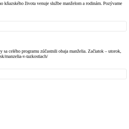
vojho kňazského života venuje službe manželom a rodinám. Pozývame
praje
y sa celého programu zúčastnili obaja manželia. Začiatok – utorok,
sk/manzelia-v-tazkostiach/