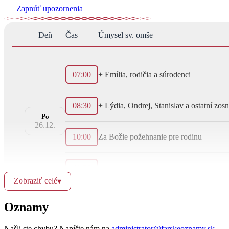
Zapnúť upozornenia
Deň
Čas
Úmysel sv. omše
07:00
+ Emília, rodičia a súrodenci
08:30
+ Lýdia, Ondrej, Stanislav a ostatní zosn
Po
26.12.
10:00
Za Božie požehnanie pre rodinu
11:30
Zobraziť celé
▾
Oznamy
06:30
+ Milan, Zdenka a ich rodičia
Našli ste chybu? Napíšte nám na
administrator@farskeoznamy.sk