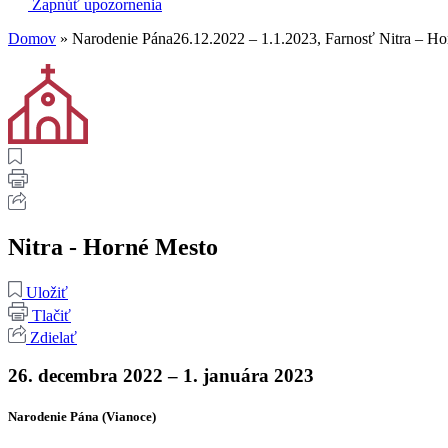
Zapnúť upozornenia
Domov
»
Narodenie Pána26.12.2022 – 1.1.2023, Farnosť Nitra – H
Nitra - Horné Mesto
Uložiť
Tlačiť
Zdielať
26. decembra 2022 – 1. januára 2023
Narodenie Pána (Vianoce)