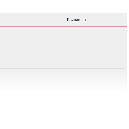
Poznámka
sv. omša v maďarčine