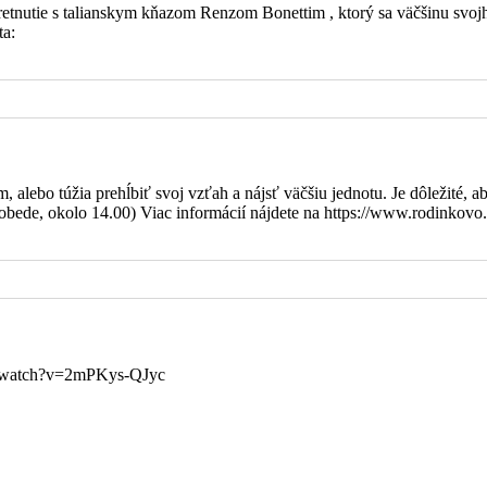
 stretnutie s talianskym kňazom Renzom Bonettim , ktorý sa väčšinu s
ta:
étu s rodinou
kostol a takisto za všetky obety pre farnosť.
hnané Vianoce a milosťou Pána naplnený rok 2023 Vám zo srdca 
alebo túžia prehĺbiť svoj vzťah a nájsť väčšiu jednotu. Je dôležité, ab
Farnosť Nitra – Horné mesto
bede, okolo 14.00) Viac informácií nájdete na https://www.rodinkovo.
la a farnosti
om/watch?v=2mPKys-QJyc
mar a Ivanu