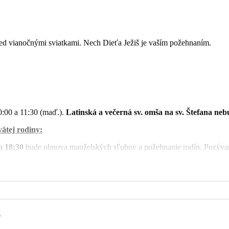
red vianočnými sviatkami. Nech Dieťa Ježiš je vaším požehnaním.
0:00 a 11:30 (maď.).
Latinská a večerná sv. omša na sv. Štefana neb
ätej rodiny:
o 18:30
bude obnova manželských sľubov a požehnanie rodín. Pozývame
ala
0
. Pri sv. omši o 16:00 bude pobožnosť na konci občianskeho roka, pri
 za všetkých živých a zosnulých dobrodincov našej farnosti a chrámu.
u s rodinou
o
aď.), 16:30 (lat.), 18:30. Pri sv. omšiach budeme spievať hymnus
Príď