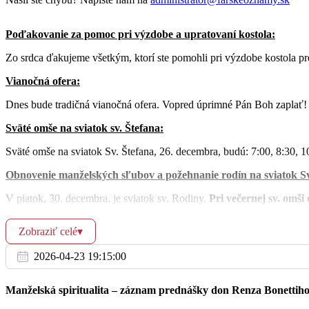
Ut
27.12.
18:30
+ Antónia, Ľudovít a ich rodičia
Poďakovanie za pomoc pri výzdobe a upratovaní kostola:
Zo srdca ďakujeme všetkým, ktorí ste pomohli pri výzdobe kostola p
Vianočná ofera:
Dnes bude tradičná vianočná ofera. Vopred úprimné Pán Boh zaplať!
06:30
+ Rozália a ostatní zosnulí z rodiny
St
Sväté omše na sviatok sv. Štefana:
28.12.
18:30
+ Ignác a rodičia z oboch strán
Sväté omše na sviatok Sv. Štefana, 26. decembra, budú: 7:00, 8:30, 1
Obnovenie manželských sľubov a požehnanie rodín na sviatok Sv
V piatok, 30. decembra, je sviatok sv. Rodiny.
Pri večernej sv. omši 
Posledný deň v občianskom roku – Silvester:
06:30
Za zdravie a Božie požehnanie pre Mich
Zobraziť celé
▾
Št
V sobotu, na Silvestra, budú sv. omše v našom chráme o
7:00 a 16:0
29.12.
2026-04-23 19:15:00
bude aj farská štatistika za uplynulý rok. Svätá omša bude obetovaná
18:30
Za zdravie a Božie požehnanie pre Ivan
Nový rok – 1. január 2023
Manželská spiritualita – záznam prednášky don Renza Bonettih
Na Nový rok budú sv. omše ako v nedeľu: 7:00, 8:30, 10:00, 11:30 (m