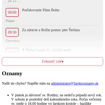
26.12.
Poďakovanie Pánu Bohu
08:00
Psiare
Za zdravie a Božiu pomoc ptre Štefana
09:30
Orovnica
✝︎ Štefan Lasab 25. výročie smrti
11:00
Farský kostol
Zobraziť celé
▾
Oznamy
Ut
27.12.
Našli ste chybu? Napíšte nám na
administrator@farskeoznamy.sk
Za zdravie a Božiu pomoc pre sestry
18:00
V piatok ja slávnosť sv. Rodiny, na nedeľu pripadá nový rok.
V sobotu je posledný deň kalendárneho roka. Počas večernej
Farský kostol
sv. omše o 18.00 hodine vo farskom kostole – bazilike