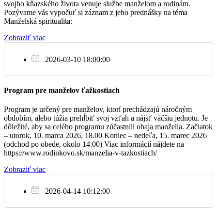
Na úmysel celebranta
svojho kňazského života venuje službe manželom a rodinám.
16:00
Pozývame vás vypočuť si záznam z jeho prednášky na téma
Manželská spiritualita:
Psiare
Zobraziť viac
Na úmysel celebranta
17:00
2026-03-10 18:00:00
Orovnica
Poďakovanie Pánu Bohu za 60 r. života a prosba
18:00
Program pre manželov ťažkostiach
o Božiu pomoc
Farský kostol
Program je určený pre manželov, ktorí prechádzajú náročným
obdobím, alebo túžia prehĺbiť svoj vzťah a nájsť väčšiu jednotu. Je
dôležité, aby sa celého programu zúčastnili obaja manželia. Začiatok
– utorok, 10. marca 2026, 18.00 Koniec – nedeľa, 15. marec 2026
So
(odchod po obede, okolo 14.00) Viac informácií nájdete na
31.12.
https://www.rodinkovo.sk/manzelia-v-tazkostiach/
Poďakovanie Pánu Bohu za prijaté milosti v tomto
Zobraziť viac
16:00
roku
Psiare
2026-04-14 10:12:00
✝︎ rodičia Batoví, dcéry, zaťovia a vnuci
17:00