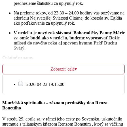
prednesieme štatistiku za uplynulý rok.
Na prelome rokov, od 23.30 – 24.00 hodiny vás pozývame na
St
adoráciu Najsvätejšej Sviatosti Oltárnej do kostola sv. Egídia
28.12.
ako poďakovanie za uplynulý rok.
✝︎ Vilma Vágnerová nedožitých 100 rokov, svatovci
V nedeľu je nový rok slávnosť Bohorodičky Panny Márie
18:00
Andrej,Mária
sv. omše budú ako v nedeľu, budeme vyprosovať Božie
milosti do nového roka aj spevom hymnu Príď Duchu
Kostol sv. Egídia
Svätý.
Ostatné oznamy
Št
Ak by ste chceli našej farnosti pomôcť prekonať nedobrú
29.12.
Zobraziť celé
▾
finančnú situáciu, môžete tak urobiť prostredníctvom farského
účtu:
Na úmysel celebranta
18:00
2026-04-23 19:15:00
IBAN
SK05 0900 0000 0000 7433 7706
alebo vložením svojho milodaru do pokladničky vo vstupe do
Farský kostol
kostola. Taktiež vyslovujem úprimné Pán Boh odmeň
všetkým Bohu známym, ktorý našej farnosti pomohli svojim
Manželská spiritualita – záznam prednášky don Renza
milodarom. Nech vám to dobrotivý Pán odmení.
Bonettiho
Pi
30.12.
V stredu 29. apríla sa, v rámci jeho cesty po Sovensku, uskutočnilo
stretnutie s talianskym kňazom Renzom Bonettim , ktorý sa väčšinu