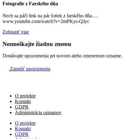
Fotografie z Farského dňa
Orovnica
Nech sa páči link na pár fotiek z farského dňa….
Na úmysel celebranta
www.youtube.com/watch?v=2mPKys-QJyc
18:00
Zobraziť viac
Farský kostol
Nezmeškajte žiadnu zmenu
Dostávajte upozornenia pri novom alebo zmenenom ozname.
Ne
1.1.
Zapnúť upozornenia
Na úmysel celebranta
08:00
Psiare
O projekte
Za farníkov
Kontakt
09:30
GDPR
Administrácia oznamov
Orovnica
O projekte
Na úmysel celebranta
Kontakt
11:00
GDPR