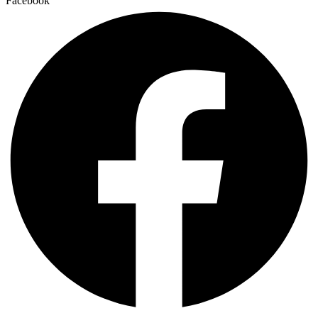
Facebook
Na úmysel celebranta
07:45
Za dobrodincov Karmelu
08:30
Karmel
Za veriacich
09:00
Bohorodičky Panny Márie, slávnosť
+Anna Murínová, manžel Imrich a rodičia z oboch
10:30
strán
+Ján Krnáč
17:30