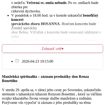
Karmel
v nedeľu.
Večerná sv. omša nebude.
Po sv. omšiach bude
zbierka pre
cirkevnú dychovku.
+Juraj, 50.výr., manželka Mária a syn Ján
17:30
V pondelok o 18.00 hod. sa v kostole uskutoční
benefičný
koncert
Sv. Jána, apoštola a evanjelistu, sviatok
speváckeho zboru HOSANNA
. Hosťom koncertu bude
Ženský spevácky
zbor Belius. Výťažok z koncertu bude venovaný núdznym v
našej
St
farnosti. Vstupné je dobrovoľné. Srdečne Vás na koncert
28.12.
pozývame.
Zobraziť celé
▾
V sobotu 31. decembra 2022 pri sv. omši o 16.00 hod.
+rodičia Fekiačoví, Salvoví a dcéra Emília
ďakovnou
07:00
pobožnosťou a slávnostným Te Deum
poďakujeme Pánu
2026-04-23 19:15:00
Bohu za
Karmel
všetky dobrodenia v uplynulom roku.
Kto sa pri tejto
pobožnosti
+Amália Ostrihoňová, nedožitých 100.rokov,
17:30
zúčastní spevu Teba, Bože chválime, môže za obvyklých
manžel, dcéra, zať a za zdravie a Božiu pomoc pre
Manželská spiritualita – záznam prednášky don Renza
podmienok
rodinu
Bonettiho
získať úplné odpustky. Od 23.30 hod. bude vo farskom
Sv. Neviniatok, mučeníkov, sviatok
kostole
V stredu 29. apríla sa, v rámci jeho cesty po Sovensku, uskutočnilo
vystavená Najsvätejšia Sviatosť Oltárna
k osobnému i
stretnutie s talianskym kňazom Renzom Bonettim , ktorý sa väčšinu
spoločnému
svojho kňazského života venuje službe manželom a rodinám.
poďakovaniu za milosti obsiahnuté v tomto roku. O polnoci
Pozývame vás vypočuť si záznam z jeho prednášky na téma
Št
bude