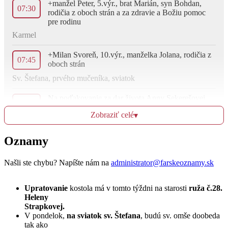
+manžel Peter, 5.výr., brat Marián, syn Bohdan,
07:30
rodičia z oboch strán a za zdravie a Božiu pomoc
pre rodinu
Karmel
+Milan Svoreň, 10.výr., manželka Jolana, rodičia z
07:45
oboch strán
Sv. Štefana, prvého mučeníka, sviatok
Na poďakovanie za dar života Anny Sekerešovej,
09:00
+rodičia
Zobraziť celé
▾
+Anna Huliaková Havlinová, 1.výr. a manžel
10:30
Oznamy
Drahomír Karol Havlín
Našli ste chybu? Napíšte nám na
administrator@farskeoznamy.sk
Ut
Upratovanie
kostola má v tomto týždni na starosti
ruža č.28.
27.12.
Heleny
Strapkovej.
+Imrich a Anna Babicová
07:00
V pondelok,
na sviatok sv. Štefana
, budú sv. omše doobeda
tak ako