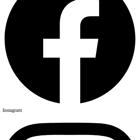
+ Jozef a Jozefína Solárik
07:00
Bojnice
na úmysel biskupa
08:30
Šútovce
+ Anna a Jozef a rodičia
08:30
Dubnica
za farnosť
10:00
Bojnice
+ Marta Špeťková
Instagram
17:30
Bojnice