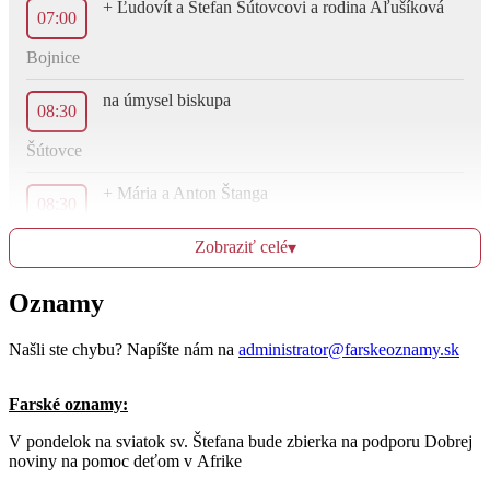
+ Ľudovít a Štefan Šútovcovi a rodina Aľušíková
07:00
Bojnice
na úmysel biskupa
08:30
Šútovce
+ Mária a Anton Štanga
08:30
Dubnica
Zobraziť celé
▾
za farnosť
10:00
Oznamy
Bojnice
Našli ste chybu? Napíšte nám na
administrator@farskeoznamy.sk
+ Jozef Krajčík, Mária a rodičia
17:30
Farské oznamy:
Bojnice
V pondelok na sviatok sv. Štefana bude zbierka na podporu Dobrej
noviny na pomoc deťom v Afrike