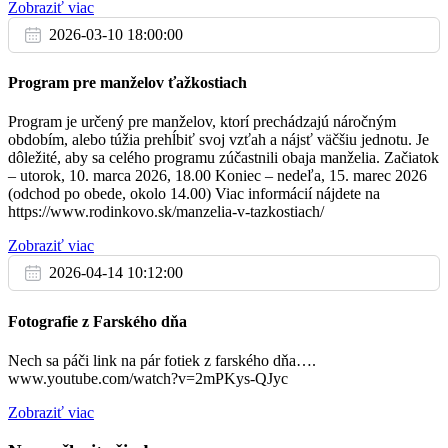
Zobraziť viac
Bojnice
2026-03-10 18:00:00
Št
Program pre manželov ťažkostiach
29.12.
Program je určený pre manželov, ktorí prechádzajú náročným
+ Ondrej Móc
obdobím, alebo túžia prehĺbiť svoj vzťah a nájsť väčšiu jednotu. Je
17:30
dôležité, aby sa celého programu zúčastnili obaja manželia. Začiatok
– utorok, 10. marca 2026, 18.00 Koniec – nedeľa, 15. marec 2026
Bojnice
(odchod po obede, okolo 14.00) Viac informácií nájdete na
https://www.rodinkovo.sk/manzelia-v-tazkostiach/
Zobraziť viac
Pi
30.12.
2026-04-14 10:12:00
+ Mária a Jozef, Paulína a Jozef Rajeckí
16:30
Fotografie z Farského dňa
Dubnica
Nech sa páči link na pár fotiek z farského dňa….
www.youtube.com/watch?v=2mPKys-QJyc
+ Karol Pipíška (1. výr.)
17:30
Zobraziť viac
Bojnice