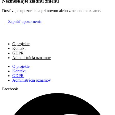
Nezmeškajte žiadnu zmenu
Dostávajte upozornenia pri novom alebo zmenenom ozname.
So
31.12.
Zapnúť upozornenia
na úmysel biskupa
15:00
Šútovce
O projekte
Kontakt
za staviteľov a dobrodincov tohto chrámu
GDPR
16:00
Administrácia oznamov
Dubnica
O projekte
Kontakt
+ František Zubaj
GDPR
17:00
Administrácia oznamov
Bojnice
Facebook
Ne
1.1.