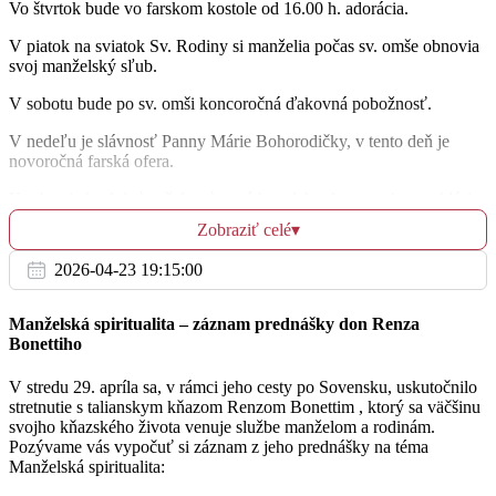
Vo štvrtok bude vo farskom kostole od 16.00 h. adorácia.
Ut
27.12.
V piatok na sviatok Sv. Rodiny si manželia počas sv. omše obnovia
svoj manželský sľub.
+ Vladimír Dávid a svokrovci Alojz a Mária
16:30
Jurkačkovi
V sobotu bude po sv. omši koncoročná ďakovná pobožnosť.
Dubnica
V nedeľu je slávnosť Panny Márie Bohorodičky, v tento deň je
novoročná farská ofera.
+ Ján Sušek
17:30
Kto by si chcel dať požehnať nový byt alebo dom, nech sa nahlási
v sakristii do budúcej nedele, požehnávať ich budeme v piatok 6.
Bojnice
Zobraziť celé
▾
januára popoludní od 14.00 h.
2026-04-23 19:15:00
Dávame do pozornosti vianočné dvojčíslo Katolíckych novín za 2 €.
St
Ant
28.12.
Manželská spiritualita – záznam prednášky don Renza
Eliaš, farár
Bonettiho
na úmysel biskupa
Tel.: 046/543 96 41, e-mail: bojnice@fara.sk, i-net:
16:30
V stredu 29. apríla sa, v rámci jeho cesty po Sovensku, uskutočnilo
http://www.fara.sk/bojnice
stretnutie s talianskym kňazom Renzom Bonettim , ktorý sa väčšinu
Šútovce
svojho kňazského života venuje službe manželom a rodinám.
Pozývame vás vypočuť si záznam z jeho prednášky na téma
+ Ján Ergang
Manželská spiritualita:
17:30