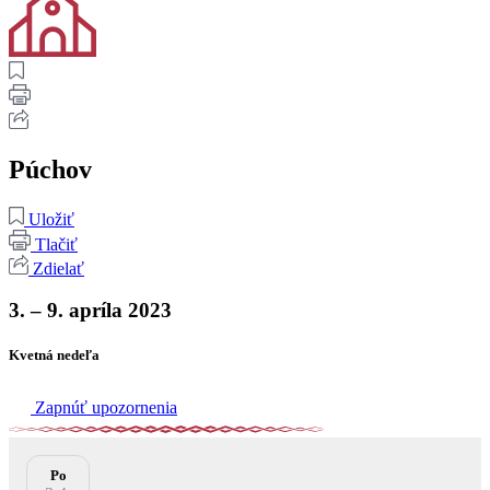
Púchov
Uložiť
Tlačiť
Zdielať
3. – 9. apríla 2023
Kvetná nedeľa
Zapnúť upozornenia
Po