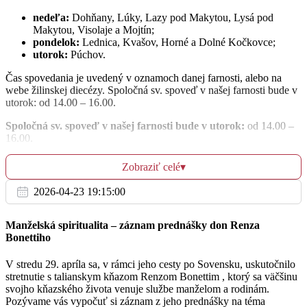
nedeľa:
Dohňany, Lúky, Lazy pod Makytou, Lysá pod
za + Štefana Mazáka
Makytou, Visolaje a Mojtín;
06:30
pondelok:
Lednica, Kvašov, Horné a Dolné Kočkovce;
utorok:
Púchov.
za + Josefa a Irenu
17:30
Čas spovedania je uvedený v oznamoch danej farnosti, alebo na
webe žilinskej diecézy. Spoločná sv. spoveď v našej farnosti bude v
utorok: od 14.00 – 16.00.
Spoločná sv. spoveď v našej farnosti bude v utorok:
od 14.00 –
16.00.
Št
6.4.
V liturgickom týždni budeme sláviť
:
svätý týždeň, ktorý začína
Zobraziť celé
▾
dnešnou Palmovou nedeľou a veľkonočné trojdnie:
za + Annu, Františka, Máriu, Imricha a Juraja
17:30
2026-04-23 19:15:00
štvrtok Pánovej večere:
slávime ustanovenie sviatostí
Štvrtok Pánovej večere
Eucharistie a kňazstva;
piatok Pánovho utrpenia:
je deň pokánia a prísneho pôstu
Manželská spiritualita – záznam prednášky don Renza
kedy sa neje mäso. Pôst znamená iba raz dosýta sa najesť,
Bonettiho
pričom možno prijať trochu pokrmu ešte dvakrát v priebehu
Pi
dňa. Pôst v tento deň nie je možné nahradiť iným skutkom
V stredu 29. apríla sa, v rámci jeho cesty po Sovensku, uskutočnilo
7.4.
kajúcnosti. Nesmú sa sláviť sviatosti okrem pokánia a
stretnutie s talianskym kňazom Renzom Bonettim , ktorý sa väčšinu
pomazania chorých;
svojho kňazského života venuje službe manželom a rodinám.
svätá sobota:
slávime Pánovo zmŕtvychvstanie (ako i každou
Pozývame vás vypočuť si záznam z jeho prednášky na téma