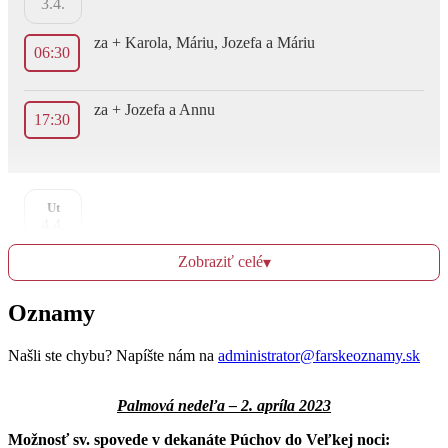
3.4.
za + Karola, Máriu, Jozefa a Máriu
06:30
za + Jozefa a Annu
17:30
Ut
4.4.
Zobraziť celé
▾
za + Michala, Lýdiu, Karola, Máriu a Rozáliu
06:30
Oznamy
za + Oľgu, Máriu, Pavla, Miroslava, Pavla,
17:30
Mariána, Máriu a Annu
Našli ste chybu? Napíšte nám na
administrator@farskeoznamy.sk
Palmová nedeľa – 2. apríla 2023
St
Možnosť sv. spovede v dekanáte Púchov do Veľkej noci:
5.4.