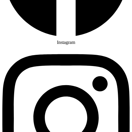
Čas liturgických slávení vo filiálnom kostole v Streženiciach:
Štvrtok Pánovej večere
18.30
sv. omša, lamentácie
20.00
ukončenie duchovných aktivít
Piatok Pánovho utrpenia
Instagram
9.00
krížová cesta
15.00
obrady utrpenia a smrti Pána, poklona pred
Sviatosťou Oltárnou pri Božom hrobe
19.45
lamentácie, ukončenie duchovných aktivít
Svätá sobota
8.00
modlitba ranných chvál s posvätným čítaním
8.30 – 18.15
poklona pred Sviatosťou Oltárnou pri Božom
hrobe
18.30
veľkonočné obrady, sv. omša, procesia so
Sviatosťou Oltárnou na oslavu vzkrieseného Krista a eucharistické
požehnanie