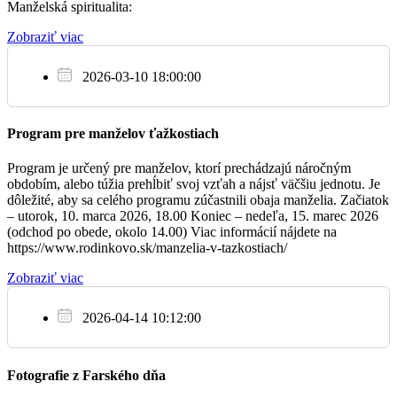
Manželská spiritualita:
Ne
Zobraziť viac
15.1.
2026-03-10 18:00:00
+ Ernest a Katarína Bojdoví
08:00
2. NEDEĽA V CEZROČNOM OBDOBÍ
Program pre manželov ťažkostiach
+ Stanislav Beňo, 3. výročie
10:00
Program je určený pre manželov, ktorí prechádzajú náročným
obdobím, alebo túžia prehĺbiť svoj vzťah a nájsť väčšiu jednotu. Je
dôležité, aby sa celého programu zúčastnili obaja manželia. Začiatok
– utorok, 10. marca 2026, 18.00 Koniec – nedeľa, 15. marec 2026
(odchod po obede, okolo 14.00) Viac informácií nájdete na
https://www.rodinkovo.sk/manzelia-v-tazkostiach/
Zobraziť viac
2026-04-14 10:12:00
Fotografie z Farského dňa