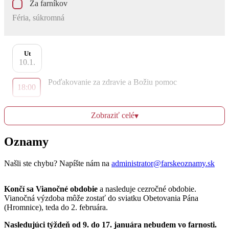
Za farníkov
Féria, súkromná
Ut
10.1.
Poďakovanie za zdravie a Božiu pomoc
18:00
Féria
Zobraziť celé
▾
Oznamy
St
11.1.
Našli ste chybu? Napíšte nám na
administrator@farskeoznamy.sk
Na úmysel ordinára
Féria, súkromná
Končí sa Vianočné obdobie
a nasleduje cezročné obdobie.
Vianočná výzdoba môže zostať do sviatku Obetovania Pána
(Hromnice), teda do 2. februára.
Št
Nasledujúci týždeň od 9. do 17. januára nebudem vo farnosti.
12.1.