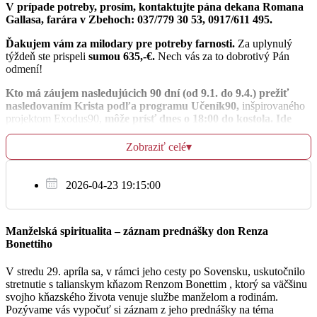
V prípade potreby, prosím, kontaktujte pána dekana Romana
Gallasa, farára v Zbehoch: 037/779 30 53, 0917/611 495.
+ Božena Cabáneková, mesačná sv. omša
18:00
Ďakujem vám za milodary pre potreby farnosti.
Za uplynulý
týždeň ste prispeli
sumou 635,-€.
Nech vás za to dobrotivý Pán
Féria
odmení!
Kto má záujem nasledujúcich 90 dní (od 9.1. do 9.4.) prežiť
nasledovaním Krista podľa programu Učeník90,
inšpirovaného
Pi
projektom Exodus90,
môže prísť dnes o 18:00 do kostola. Ide
13.1.
o formu duchovných cvičení určených pre všetkých a sú
postavené na troch pilieroch: modlitba
s denným čítaním úryvkov
Zobraziť celé
▾
Na úmysel celebranta
z knihy Nasledovanie Krista,
askéza
ako odriekanie alebo
Sv. Hilára, biskupa a učiteľa Cirkvi, ľubovoľná spomienka,
obmedzovanie nejakých pozemských dobier na posilnenie vôle
súkromná
a duchovného života a
spoločenstvo
osôb, ktoré prechádzajú týmto
2026-04-23 19:15:00
programom spolu. Cieľom je prostredníctvom určitých pravidiel:
priblížiť sa viac k Pánovi, odpútavať sa od toho, čo nás robí
neslobodnými, naučiť sa miernosti v užívaní pozemských dobier,
Manželská spiritualita – záznam prednášky don Renza
So
posilniť svoju vôľu, upevniť sa vo viere a správnejšie budovať
14.1.
Bonettiho
vzťahy s ľuďmi. Bližšie a podrobnejšie vám vysvetlím pravidlá dnes
večer.
Na úmysel ordinára
V stredu 29. apríla sa, v rámci jeho cesty po Sovensku, uskutočnilo
stretnutie s talianskym kňazom Renzom Bonettim , ktorý sa väčšinu
Preblahoslavenej Panny Márie, ľubovoľná spomienka
svojho kňazského života venuje službe manželom a rodinám.
Pozývame vás vypočuť si záznam z jeho prednášky na téma