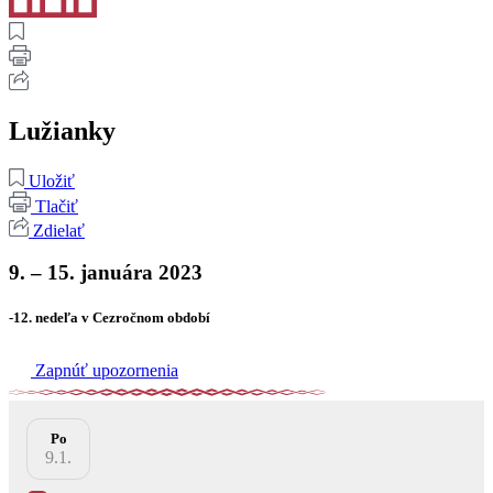
Lužianky
Uložiť
Tlačiť
Zdielať
9. – 15. januára 2023
-12. nedeľa v Cezročnom období
Zapnúť upozornenia
Po
9.1.