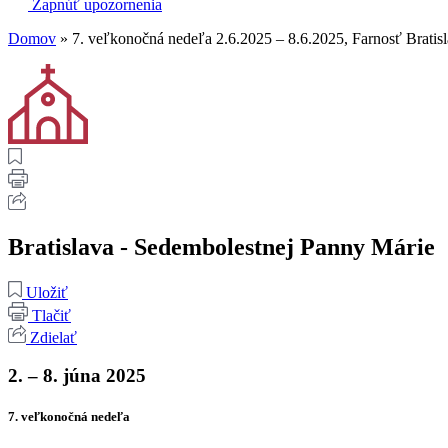
Zapnúť upozornenia
Domov
»
7. veľkonočná nedeľa 2.6.2025 – 8.6.2025, Farnosť Bratis
Bratislava - Sedembolestnej Panny Márie
Uložiť
Tlačiť
Zdielať
2. – 8. júna 2025
7. veľkonočná nedeľa