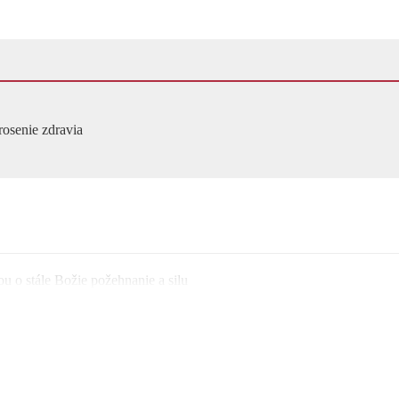
osenie zdravia
u o stále Božie požehnanie a silu
čatá