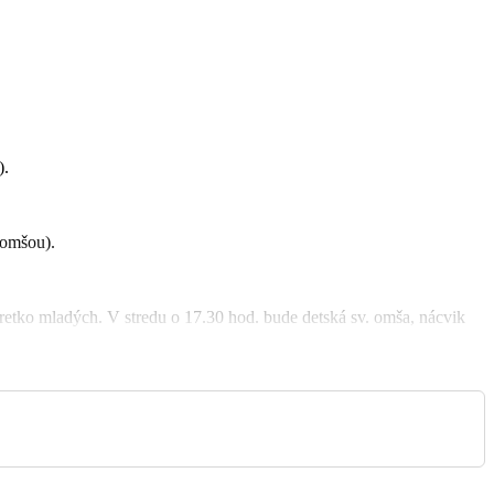
).
 omšou).
retko mladých. V stredu o 17.30 hod. bude detská sv. omša, nácvik
y vo farskej kancelárii alebo po sv. omšiach, ak nám to umožnia iné
 konkrétny dátum – tieto úmysly odslúžime súkromne pri