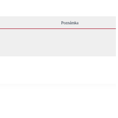
Poznámka
Horelica
Čadečka