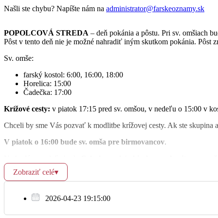
Našli ste chybu? Napíšte nám na
administrator@farskeoznamy.sk
POPOLCOVÁ STREDA
– deň pokánia a pôstu. Pri sv. omšiach b
Pôst v tento deň nie je možné nahradiť iným skutkom pokánia. Pôst z
07:00
Št
Sv. omše:
23.2.
18:00
farský kostol: 6:00, 16:00, 18:00
Horelica: 15:00
Čadečka: 17:00
Krížové cesty:
v piatok 17:15 pred sv. omšou, v nedeľu o 15:00 v kos
Pi
Chceli by sme Vás pozvať k modlitbe krížovej cesty. Ak ste skupina a
16:00
24.2.
V piatok o 16:00 bude sv. omša pre birmovancov
.
Na budúcu nedeľu bude
Celoslovenská zbierka na charitu
– za vaš
Zobraziť celé
▾
So
Kto by chcel darovať
2 % z dane
pre naše farské občianske združen
25.2.
Ďakujeme.
2026-04-23 19:15:00
Upratovanie
: ďakujeme za ich službu farnosti skupine u Ševca, u K