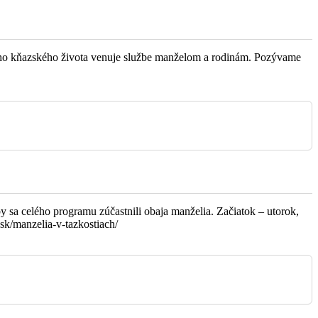
Horelica
vojho kňazského života venuje službe manželom a rodinám. Pozývame
Čadečka
y sa celého programu zúčastnili obaja manželia. Začiatok – utorok,
sk/manzelia-v-tazkostiach/