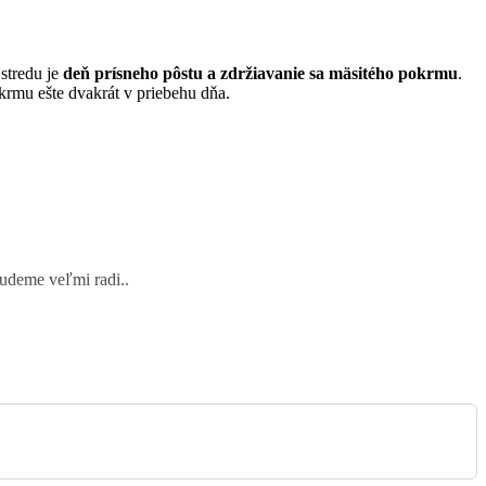
stredu je
deň prísneho pôstu a zdržiavanie sa mäsitého pokrmu
.
krmu ešte dvakrát v priebehu dňa.
Adorácia od 15:00
Adorácia od 15:00
budeme veľmi radi..
Sv. omša pre birmovancov
 vziať tlačivo v sakristii alebo je zverejnené aj na farskej web stránke.