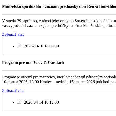
Manželská spiritualita – záznam prednášky don Renza Bonettih
09:00
Všetkým tým, ktorí budú mať v tomto týždni narodeniny, meniny ale
Ne
26.2.
Tlačivo na darovanie 2 % pre PRO BONUM je na stránke farnosti
V stredu 29. apríla sa, v rámci jeho cesty po Sovensku, uskutočnilo
11:00
vás vypočuť si záznam z jeho prednášky na téma Manželská spirituali
Zobraziť viac
2026-03-10 18:00:00
Program pre manželov ťažkostiach
Program je určený pre manželov, ktorí prechádzajú náročným obdobím, 
10. marca 2026, 18.00 Koniec – nedeľa, 15. marec 2026 (odchod po o
Zobraziť viac
2026-04-14 10:12:00