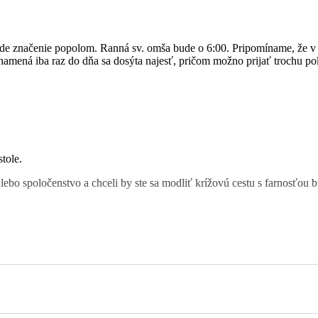
ude značenie popolom. Ranná sv. omša bude o 6:00. Pripomíname, že v 
namená iba raz do dňa sa dosýta najesť, pričom možno prijať trochu po
tole.
lebo spoločenstvo a chceli by ste sa modliť krížovú cestu s farnosťou 
e milodary Pán Boh zaplať.
ie
PRO BONUM
a podporiť tak rôzne aktivity v našej farnosti, môže si
ultána, Drahošanka ako aj na Horelici a Čadečke