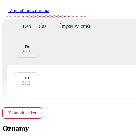
Zapnúť upozornenia
Deň
Čas
Úmysel sv. omše
Po
20.2.
Ut
21.2.
15:00
Zobraziť celé
▾
St
22.2.
Oznamy
17:00