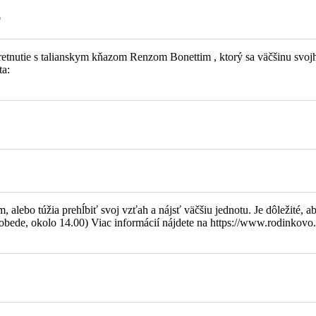
o
bo iné jubileum prajeme hojnosť Božieho požehnania.
 stretnutie s talianskym kňazom Renzom Bonettim , ktorý sa väčšinu s
ta:
alebo túžia prehĺbiť svoj vzťah a nájsť väčšiu jednotu. Je dôležité, ab
bede, okolo 14.00) Viac informácií nájdete na https://www.rodinkovo.