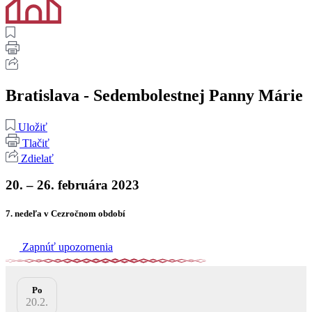
Bratislava - Sedembolestnej Panny Márie
Uložiť
Tlačiť
Zdielať
20. – 26. februára 2023
7. nedeľa v Cezročnom období
Zapnúť upozornenia
Po
20.2.