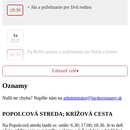
+ Ján a požehnanie pre živú rodinu
18:30
Ut
21.2.
Za Božiu pomoc a požehnanie pre Pavla a bratov
06:30
Zobraziť celé
▾
Za uzdravenie a Božiu pomoc pre Janku
18:30
Oznamy
Našli ste chybu? Napíšte nám na
administrator@farskeoznamy.sk
St
22.2.
POPOLCOVÁ STREDA; KRÍŽOVÁ CESTA
+ Oľga
06:30
Na Popolcovú stredu budú sv. omše: 6.30; 17.00; 18.30. Je to deň