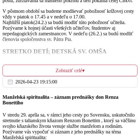
pôstu, zdržiavania sa mäsitého pokrmu a deň pokánia celej Cirkvi.
+ Kristína, Johana, Ján a Vladislav
17:00
V pôstnom období sa budeme modlievať pobožnosť krížovej cesty
vždy v piatok o 17.45 a v nedeľu o 17.00.
Najbližší piatok(24.2.) sa budú modliť túto pobožnosť učitelia.
+ manžel Štefan a za zdravie a Božiu omoc pre celú
Pozývame k hojnej účasti všetkých učiteľov, študentov aj
18:30
rodinu
nepedagogických zamestnancov. V nedeľu (26.2.) sa budú modliť
členovia spoločenstva sv. Pátra Pia.
STRETKO DETÍ; DETSKÁ SV. OMŠA
Št
23.2.
Keďže prebiehajú školské prázdniny, dnes nebude stretko detí, ani v
stredu detská sv. omša.
Zobraziť celé
▾
Za zdravie a Božiu pomoc pre manžela, syna a
06:30
vnuka
FARSKÁ KANCELÁRIA
2026-04-23 19:15:00
Z dôvodu choroby a neprítomnosti jedného z kňazov bude v dňoch
+ manžel Miroslav
Manželská spiritualita – záznam prednášky don Renza
18:30
17.-24.2 2023 farská kancelária fungovať len v režime online.
Bonettiho
SVIATOSŤ ZMIERENIA
V stredu 29. apríla sa, v rámci jeho cesty po Sovensku, uskutočnilo
stretnutie s talianskym kňazom Renzom Bonettim , ktorý sa väčšinu
Z dôvodu choroby a neprítomnosti jedného z kňazov, budeme v
svojho kňazského života venuje službe manželom a rodinám.
Pi
nastávajúcom týždni sviatosť zmierenia vysluhovať len na osobné
24.2.
Pozývame vás vypočuť si záznam z jeho prednášky na téma
požiadanie. V súvislosti s týmto obmedzením vás pozývame využiť
Manželská spiritualita:
možnosť prijatia sviatosti zmierenia vo farnosti Svätej Rodiny