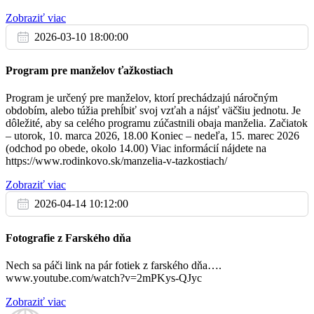
Za kňazov našej farnosti
(každý deň od 17.00 do 17.50).
06:30
Zobraziť viac
2026-03-10 18:00:00
ZBIERKA NA CHARITU
+ otec Pavol, svokrovci, starí rodičia z oboch strán
18:30
V nedeľu 26. 2. 2023 sa uskutoční v kostoloch Bratislavskej
Program pre manželov ťažkostiach
arcidiecézy Jarná zbierka na charitu. Bratislavská arcidiecézna
charita vopred ďakuje za každú finančnú podporu aj modlitby, bez
Program je určený pre manželov, ktorí prechádzajú náročným
ktorých sa nezaobíde v službe núdznym. Bratislavskú arcidiecéznu
obdobím, alebo túžia prehĺbiť svoj vzťah a nájsť väčšiu jednotu. Je
charitu môžete podporiť aj online – www.charitaba.sk.
dôležité, aby sa celého programu zúčastnili obaja manželia. Začiatok
So
– utorok, 10. marca 2026, 18.00 Koniec – nedeľa, 15. marec 2026
25.2.
FARSKÝ LETNÝ TÁBOR
(odchod po obede, okolo 14.00) Viac informácií nájdete na
https://www.rodinkovo.sk/manzelia-v-tazkostiach/
+ rodičia Ján a Mária
08:00
Aj tento rok naša farnosť bude organizovať detský letný tábor.
Tábor bude prebiehať v dňoch 10-15 júla v Nízkych Tatrách a bude
Zobraziť viac
určený pre deti vo veku 8-12 rokov. Bližšie informácie o tábore i
2026-04-14 10:12:00
samotné prihlášky zverejníme neskôr.
Ne
2% PRE FARNOSŤ
Fotografie z Farského dňa
26.2.
Aj tento rok môžete podporiť našu farnosť a jej aktivity darom 2%
Nech sa páči link na pár fotiek z farského dňa….
+ z rodiny Špačkovej; + Matra
percent vašich daní.
www.youtube.com/watch?v=2mPKys-QJyc
08:00
Príslušné tlačivo je k dispozícii v predsieni kostole a na farskej
stránke:
Zobraziť viac
http://faraluky.sk/images/data/Vyhlasenie_2022.pdf