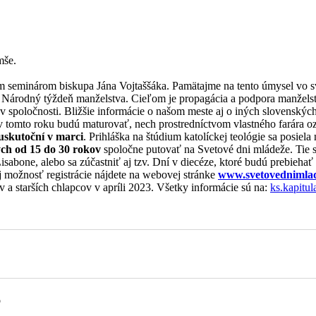
Hedvigu
mše.
seminárom biskupa Jána Vojtaššáka. Pamätajme na tento úmysel vo sv
u Národný týždeň manželstva. Cieľom je propagácia a podpora manžels
 v spoločnosti. Bližšie informácie o našom meste aj o iných slovenskýc
bo v tomto roku budú maturovať, nech prostredníctvom vlastného farár
uskutoční v marci
. Prihláška na štúdium katolíckej teológie sa posiel
ch od 15 do 30 rokov
spoločne putovať na Svetové dni mládeže. Tie 
sabone, alebo sa zúčastniť aj tzv. Dní v diecéze, ktoré budú prebiehať
j možnosť registrácie nájdete na webovej stránke
www.svetovednimlad
v a starších chlapcov v apríli 2023. Všetky informácie sú na:
ks.kapitul
o