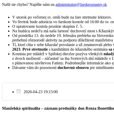
Našli ste chybu? Napíšte nám na
administrator@farskeoznamy.sk
06:15
BPZ pre Jaroslava, Veroniku, Anetku, 
V utorok po večernej sv. omši bude na fare stretnutie lektorov.
Vo štvrtok bude adorácia vo farskom kostole od 16:00 do sv. o
O upratovanie kostola prosíme skupinu č. 5.
St
17:00
+ Robert, Elena, Vincent
Na budúcu nedeľu má naša farnosť duchovný most s Kňazským 
15.2.
Od pondelka 13. do nedele 19. februára prebieha na Slovensk
prebehnú rôznorodé aktivity na podporu dôležitosti manželstva
17:00
BPZ pre Andreu s rodinou
Tí, ktorí cítia v sebe kňazské povolanie a už zmaturovali ale
2023
.
Prvé stretnutie
s kandidátmi do kňazského seminára
sa 
Komisia pre mládež v Spišskej diecéze pozýva všetkých
mladý
z dvoch možností – zúčastniť sa iba Svetových dní mládeže v Li
s plánovanou návštevou Fatimy. Podrobnejšie informácie ako a
Dávame vám do pozornosti
duchovnú obnovu
pre miništranto
06:15
BPZ pre Juraja s rodinou
Št
16.2.
17:00
+ Vladimír, Pavel, Pavel
2026-04-23 19:15:00
Manželská spiritualita – záznam prednášky don Renza Bonettih