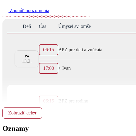
Zapnúť upozornenia
Deň
Čas
Úmysel sv. omše
06:15
BPZ pre deti a vnúčatá
Po
13.2.
17:00
+ Ivan
06:15
BPZ pre rodinu
Ut
14.2.
Zobraziť celé
▾
17:00
+ Jozef a Františka
Oznamy