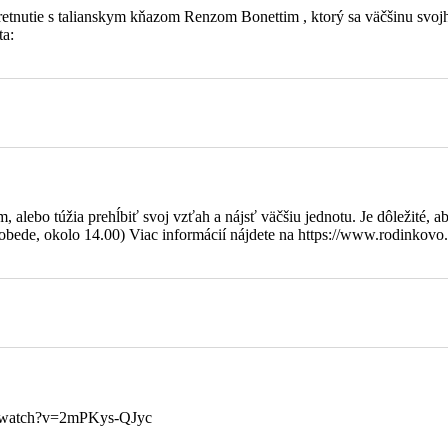
 Filipa
 stretnutie s talianskym kňazom Renzom Bonettim , ktorý sa väčšinu s
ta:
alebo túžia prehĺbiť svoj vzťah a nájsť väčšiu jednotu. Je dôležité, ab
bede, okolo 14.00) Viac informácií nájdete na https://www.rodinkovo.
om/watch?v=2mPKys-QJyc