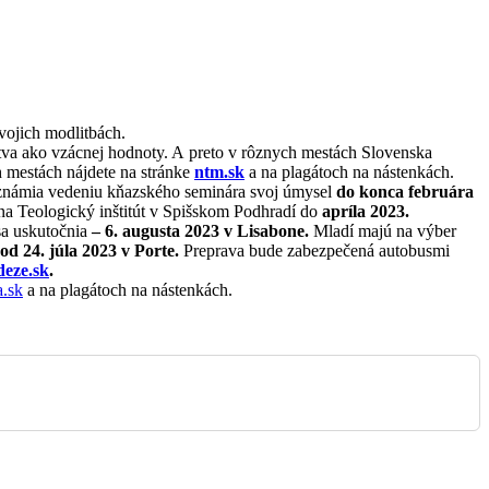
Ondrašová
ojich modlitbách.
tva ako vzácnej hodnoty. A preto v rôznych mestách Slovenska
h mestách nájdete na stránke
ntm.sk
a na plagátoch na nástenkách.
a oznámia vedeniu kňazského seminára svoj úmysel
do konca februára
a na Teologický inštitút v Spišskom Podhradí do
apríla 2023.
sa uskutočnia
– 6. augusta 2023 v Lisabone.
Mladí majú na výber
od 24. júla 2023 v Porte.
Preprava bude zabezpečená autobusmi
eze.sk
.
a.sk
a na plagátoch na nástenkách.