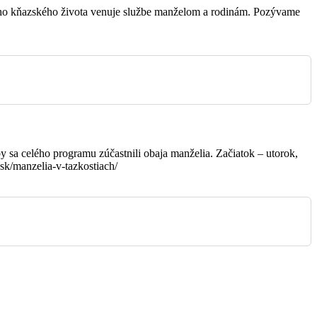
vojho kňazského života venuje službe manželom a rodinám. Pozývame
Ondrašová
y sa celého programu zúčastnili obaja manželia. Začiatok – utorok,
sk/manzelia-v-tazkostiach/