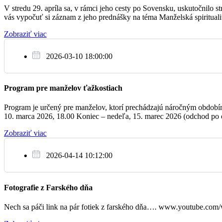
06:15
BPZ pre Mariku, Milana, Petra, Martina,
V stredu 29. apríla sa, v rámci jeho cesty po Sovensku, uskutočnilo
vás vypočuť si záznam z jeho prednášky na téma Manželská spirituali
Pi
17:00
+ Mária, Margita, Valéria, Ľubica, Anna
Zobraziť viac
17.2.
2026-03-10 18:00:00
17:00
BPZ pre Vieru
Program pre manželov ťažkostiach
Program je určený pre manželov, ktorí prechádzajú náročným obdobím, 
07:00
BPZ pre Lukáša, Simonu a Luciu
10. marca 2026, 18.00 Koniec – nedeľa, 15. marec 2026 (odchod po o
So
Zobraziť viac
18.2.
17:00
+ Miroslav
2026-04-14 10:12:00
Fotografie z Farského dňa
06:15
Za ľud farnosti
Nech sa páči link na pár fotiek z farského dňa…. www.youtube.c