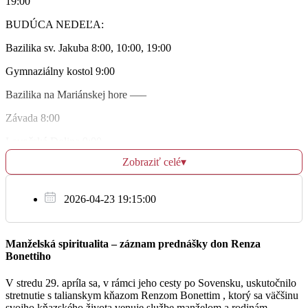
19:00
Za ZBP rodiny Štefana a Bibiany
BUDÚCA NEDEĽA:
06:00
Bazilika sv. Jakuba 8:00, 10:00, 19:00
† Ján, Irena, Ján, Vierka
Gymnaziálny kostol 9:00
18:00
Bazilika na Mariánskej hore —–
Závada 8:00
Št
Levočská Dolina 9:00
16.2.
Zobraziť celé
▾
Humanitár 10:00
† Jozef Polovka
06:00
ĎALŠIE OZNAMY:
2026-04-23 19:15:00
Oznamujeme všetkým birmovancom, že od zajtra bude prvé
† Mária Mlynárová
preskúšanie
18:00
zo všetkých otázok, ktoré sa uskutoční na farskom úrade.
Manželská spiritualita – záznam prednášky don Renza
Potrebné
Bonettiho
informácie nájdete na našej webovej stránke farnosti. Je
potrebné si so
V stredu 29. apríla sa, v rámci jeho cesty po Sovensku, uskutočnilo
Pi
sebou vziať aj preukaz birmovanca.
stretnutie s talianskym kňazom Renzom Bonettim , ktorý sa väčšinu
17.2.
Od pondelka 13. februára začína národný týždeň manželstva.
svojho kňazského života venuje službe manželom a rodinám.