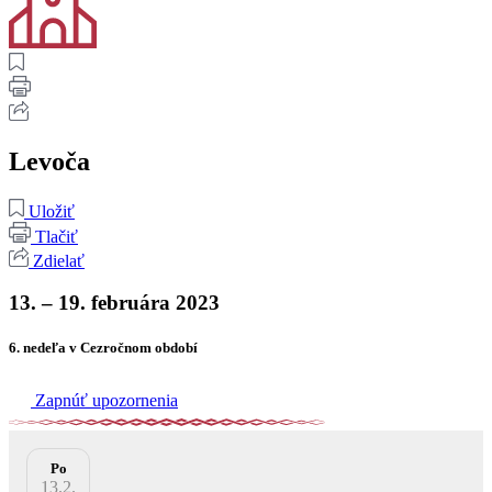
Levoča
Uložiť
Tlačiť
Zdielať
13. – 19. februára 2023
6. nedeľa v Cezročnom období
Zapnúť upozornenia
Po
13.2.