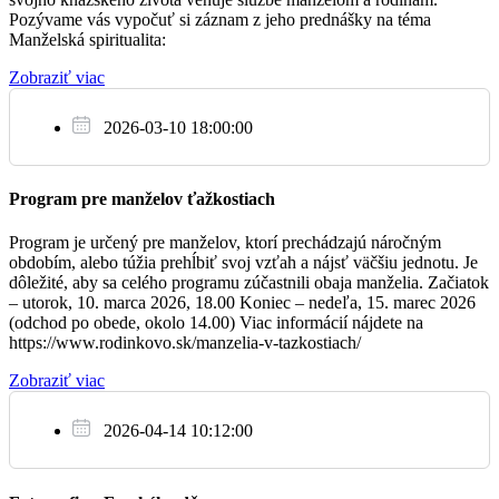
V rámci tohto
Pozývame vás vypočuť si záznam z jeho prednášky na téma
týždňa pozývame manželov našej farnosti na duchovnú
Za ZBP pre rodinu Polovkovú
06:00
Manželská spiritualita:
obnovu do Baziliky
sv. Jakuba.
Zobraziť viac
• Pondelok o 18:00 sv. omša a Eucharistická adorácia za
† Peter
manželstvá
18:00
našej farnosti.
2026-03-10 18:00:00
• Utorok o 18:00 sv. omša s katechézou na tému Podstatné
prvky
manželstva.
Program pre manželov ťažkostiach
• Streda o 17:30 modlitba sv. ruženca a sv. omša s obnovou
So
manželských sľubov. Po sv. omši pozývame na malé agapé na
18.2.
Program je určený pre manželov, ktorí prechádzajú náročným
faru.
obdobím, alebo túžia prehĺbiť svoj vzťah a nájsť väčšiu jednotu. Je
• Každý deň je možnosť pristúpiť aj k sviatosti zmierenia.
† Alojz
06:30
dôležité, aby sa celého programu zúčastnili obaja manželia. Začiatok
Vo štvrtok bude večerná sv. omša spojená s katechézou pre
– utorok, 10. marca 2026, 18.00 Koniec – nedeľa, 15. marec 2026
birmovancov.
(odchod po obede, okolo 14.00) Viac informácií nájdete na
V piatok bude večerná sv. omša spojená s katechézou pre
https://www.rodinkovo.sk/manzelia-v-tazkostiach/
deti.
† Alena a Ondrej
19:00
V sobotu 18. februára 2023 o 9:30 sa uskutoční stretnutie
Zobraziť viac
Laických členiek
Kongregácie sestier Božského Vykupiteľa. Zraz na Námestí
Majstra Pavla
2026-04-14 10:12:00
pred Mestským divadlom Levoča.
Ne
Sviatosť birmovania v našej farnosti bude 27.5.2023 v
19.2.
Bazilike sv. Jakuba