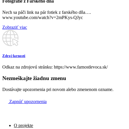
Fotografie z Farského dňa
o 10:00.
Na úmysel darcu
Biskupi Slovenska pozývajú všetkých k spojeniu sa v
08:00
modlitbách a k
Nech sa páči link na pár fotiek z farského dňa….
vyjadreniu solidarity s trpiacimi následkom zemetrasenia v
www.youtube.com/watch?v=2mPKys-QJyc
Turecku a Sýrii.
Na úmysel celebranta
09:00
Zobraziť viac
Podporu na zabezpečenie humanitárnej pomoci je možné
poslať
GK
prostredníctvom Slovenskej katolíckej Charity na účet SK93
1100 0000
0029 4546 3097, variabilný symbol 5090.
† Miroslav Rovder
10:00
Všetky najnovšie informácie nájdete na webe farnosti
Zdroj farnosti
farnostlevoca.sk
Odkaz na zdrojovú stránku: https://www.farnostlevoca.sk/
Za ZBP pre rodinu Jána
19:00
Nezmeškajte žiadnu zmenu
Dostávajte upozornenia pri novom alebo zmenenom ozname.
Zapnúť upozornenia
O projekte