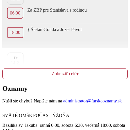
Za ZBP pre Stanislava s rodinou
06:00
† Štefan Gonda a Jozef Pavol
18:00
Ut
14.2.
Zobraziť celé
▾
† Valent, Alžbeta, Valent
06:00
Oznamy
† Juraj a Ľudmila
18:00
Našli ste chybu? Napíšte nám na
administrator@farskeoznamy.sk
SVÄTÉ OMŠE POČAS TÝŽDŇA:
St
Bazilika sv. Jakuba: ranná 6:00, sobota 6:30, večerná 18:00, sobota
15.2.