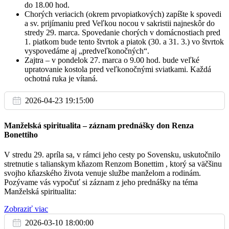
do 18.00 hod.
Chorých veriacich (okrem prvopiatkových) zapíšte k spovedi
a sv. prijímaniu pred Veľkou nocou v sakristii najneskôr do
Pi
stredy 29. marca. Spovedanie chorých v domácnostiach pred
25.3.
1. piatkom bude tento štvrtok a piatok (30. a 31. 3.) vo štvrtok
vyspovedáme aj „predveľkonočných“.
Zajtra – v pondelok 27. marca o 9.00 hod. bude veľké
† rodina Paľová
08:00
upratovanie kostola pred veľkonočnými sviatkami. Každá
ochotná ruka je vítaná.
† Marián Výboh, rodičia, brat a živá rodina
18:00
2026-04-23 19:15:00
Manželská spiritualita – záznam prednášky don Renza
Bonettiho
So
26.3.
V stredu 29. apríla sa, v rámci jeho cesty po Sovensku, uskutočnilo
stretnutie s talianskym kňazom Renzom Bonettim , ktorý sa väčšinu
svojho kňazského života venuje službe manželom a rodinám.
† Július Pinter (30. deň); † Ľubor Slamka, brat Ján,
18:00
Pozývame vás vypočuť si záznam z jeho prednášky na téma
rodičia, starí rodičia a živá rodina
Manželská spiritualita:
Zobraziť viac
2026-03-10 18:00:00
Ne