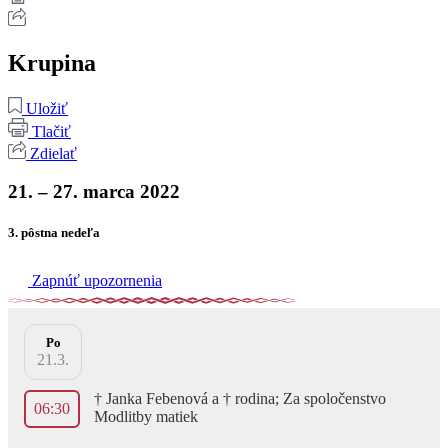
Krupina
Uložiť
Tlačiť
Zdielať
21. – 27. marca 2022
3. pôstna nedeľa
Zapnúť upozornenia
Po
21.3.
† Janka Febenová a † rodina; Za spoločenstvo
06:30
Modlitby matiek