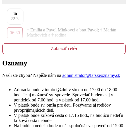
Ut
22.3.
† Emília a Pavol Minkovci a brat Pavol; † Marián
06:30
Machovich a † rodina
Zobraziť celé
▾
St
Oznamy
23.3.
† Marek a † rodina Mokošová a Verónyová; †
Našli ste chybu? Napíšte nám na
administrator@farskeoznamy.sk
06:30
rodičia, starí rodičia a krstní rodičia
Adorácia bude v tomto týždni v stredu od 17.00 do 18.00
hod. Je aj možnosť sv. spovede. Spovedať budeme aj v
pondelok od 7.00 hod. a v piatok od 17.00 hod.
Št
V piatok bude sv. omša pre deti. Pozývame aj rodičov
24.3.
prvoprijímajúcich detí.
V piatok bude krížová cesta o 17.15 hod., na budúcu nedeľu
† Anna Frčková (1. výročie); † Peter Polcík, rodičia,
krížová cesta nebude.
18:00
brat Pavol, dcéry Elenka, Marta a živá rodina
Na budúcu nedeľu bude u nás spoločná sv. spoveď od 15.00