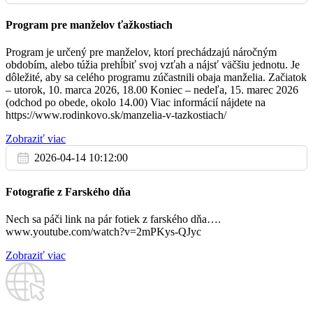
27.3.
Program pre manželov ťažkostiach
† Gizela a Ondrej Baculíkovci, rodičia z oboch
07:30
strán
Program je určený pre manželov, ktorí prechádzajú náročným
obdobím, alebo túžia prehĺbiť svoj vzťah a nájsť väčšiu jednotu. Je
dôležité, aby sa celého programu zúčastnili obaja manželia. Začiatok
Aby sme boli verní aj trpiacemu Kristovi (priamy
09:00
– utorok, 10. marca 2026, 18.00 Koniec – nedeľa, 15. marec 2026
prenos)
(odchod po obede, okolo 14.00) Viac informácií nájdete na
https://www.rodinkovo.sk/manzelia-v-tazkostiach/
† Mária Holíková, dcéra Marta a rodičia
10:30
Zobraziť viac
2026-04-14 10:12:00
Fotografie z Farského dňa
Nech sa páči link na pár fotiek z farského dňa….
www.youtube.com/watch?v=2mPKys-QJyc
Zobraziť viac