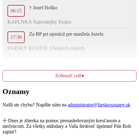
† Jozef Hoško
06:15
KAPLNKA Najsvätejšej Trojice
Za BP pri operácii pre manžela Jozefa
17:30
FARSKÝ KOSTOL Všetkých svätých
Ut
22.3.
Zobraziť celé
▾
† Jozef Moravčík
Oznamy
06:15
KAPLNKA Najsvätejšej Trojice
Našli ste chybu? Napíšte nám na
administrator@farskeoznamy.sk
☩ Dnes je zbierka na pomoc prenasledovaným kresťanom a
St
utečencom. Za všetky milodary a Vašu štedrosť úprimné Pán Boh
23.3.
zaplať!