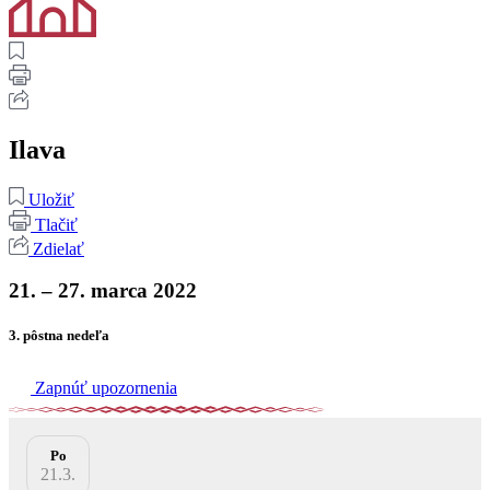
Ilava
Uložiť
Tlačiť
Zdielať
21. – 27. marca 2022
3. pôstna nedeľa
Zapnúť upozornenia
Po
21.3.