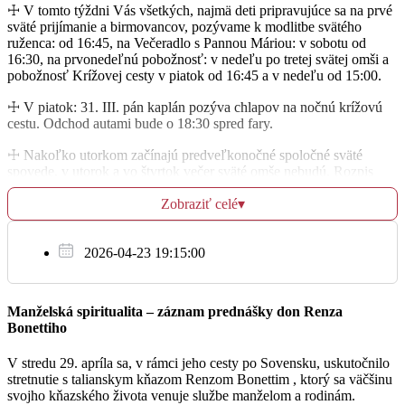
† Jozef Škulavík
☩ V tomto týždni Vás všetkých, najmä deti pripravujúce sa na prvé
06:15
sväté prijímanie a birmovancov, pozývame k modlitbe svätého
ruženca: od 16:45, na Večeradlo s Pannou Máriou: v sobotu od
KAPLNKA Najsvätejšej Trojice
16:30, na prvonedeľnú pobožnosť: v nedeľu po tretej svätej omši a
pobožnosť Krížovej cesty v piatok od 16:45 a v nedeľu od 15:00.
Za BP pri pôrode pre dcéru Veroniku
17:30
☩ V piatok: 31. III. pán kaplán pozýva chlapov na nočnú krížovú
FARSKÝ KOSTOL Všetkých svätých
cestu. Odchod autami bude o 18:30 spred fary.
☩ Nakoľko utorkom začínajú predveľkonočné spoločné sväté
spovede, v utorok a vo štvrtok večer sväté omše nebudú. Rozpis
Št
spovedania nájdete na nástenkách alebo na webovej stránke farnosti.
24.3.
Zobraziť celé
Spoločná predveľkonočná svätá spoveď bude v našej farnosti v
▾
utorok: 4. IV. Spovedať sa bude od 10:00 – 11:45 a od 17:00 –
19:00. Nahlásených chorých, ktorí nemôžu prísť k svätej spovedi do
† Ernestína a Ján Škulavíkovi
06:15
kostola, prídeme vyspovedať k nim domov v stredu: 29. III. od 8:00.
2026-04-23 19:15:00
KAPLNKA Najsvätejšej Trojice
☩ Palmovou (Kvetnou) nedeľou sa začína Veľký týždeň. V tento
deň si môžete priniesť na požehnanie ratolesti. Toto požehnanie je
Manželská spiritualita – záznam prednášky don Renza
pamiatkou na vstup Ježiša Krista do Jeruzalema. Nadšené davy
Bonettiho
stínali palmové ratolesti a dávali ich pred Krista na cestu, ktorou
Pi
prechádzal. U nás sú palmové ratolesti nahradené ratolesťami, ktoré
25.3.
V stredu 29. apríla sa, v rámci jeho cesty po Sovensku, uskutočnilo
ako prvé javia znaky nového života – prútie vŕby – bahniatka. Z
stretnutie s talianskym kňazom Renzom Bonettim , ktorý sa väčšinu
požehnaných bahniatok sa pripravuje popol, ktorý sa používa ako
† Mariana Chrastinová
svojho kňazského života venuje službe manželom a rodinám.
znak pokánia na Popolcovú stredu. Pučiaca ratolesť je znakom
06:15