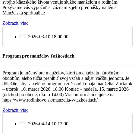
svojho kňazského života venuje službe manželom a rodinám.
Pozývame vás vypočuť si záznam z jeho prednášky na téma
Považany
Manželská spiritualita:
Zobraziť viac
Ne
12.2.
2026-03-10 18:00:00
Za farníkov
07:30
Program pre manželov ťažkostiach
Považany
Program je určený pre manželov, ktorí prechádzajú náročným
† Elemír Horváth (2. výročie)
09:00
obdobím, alebo túžia prehĺbiť svoj vzťah a nájsť väčšiu jednotu. Je
dôležité, aby sa celého programu zúčastnili obaja manželia. Začiatok
Potvorice
– utorok, 10. marca 2026, 18.00 Koniec – nedeľa, 15. marec 2026
(odchod po obede, okolo 14.00) Viac informácií nájdete na
† Mária Jamborová (11. výročie), manžel Ján,
https://www.rodinkovo.sk/manzelia-v-tazkostiach/
10:30
rodičia z oboch strán, dcéra Anna a sestra Anna
Zobraziť viac
Považany
2026-04-14 10:12:00