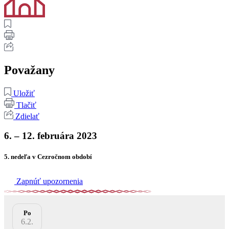
Považany
Uložiť
Tlačiť
Zdielať
6. – 12. februára 2023
5. nedeľa v Cezročnom období
Zapnúť upozornenia
Po
6.2.