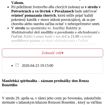
Váhom.
Pri príležitosti
Svetového dňa chorých
(sobota) sa
v stredu v
Št
Potvoriciach
a vo štvrtok v Považanoch
bude udeľovať
9.2.
sviatosť pomazania chorých
, ktorú môže prijať každý
pokrstený katolík v strave milosti posväcujúcej, ak sa pre
† vdp. Já Horváth (89. výročie), našu farnosť
chorobu alebo starobu začína ocitať v nebezpečenstve smrti.
17:45
spravoval v rokoch 1914-1934
V stredu
na spomienku sv. Jozefíny Bakhity je
Medzinárodný deň modlitby a povedomia o obchodovaní s
Považany
ľuďmi.
Rádio Lumen bude v ten deň
o 21:00
vysielať
modlitbové pásmo
za obete obchodovania s ľuďmi.
Vo štvrtok v Považanoch
eucharistická
adorácia:
17:00
Pi
vyloženie Sviatosti; 17:20 spoločná poklona.
10.2.
Zobraziť celé
▾
Pre malý záujem o farský ples sa tento prekladá na
novembrový termín,
kedy zvyčajne aj býva.
Naša farnosť v spolupráci s cestovnou kanceláriou Awertravel
Za Božiu pomoc a ochranu pre rodinu
17:45
2026-04-23 19:15:00
organizuje v rámci Roka sv. Faustíny Kowalskej
púť do
Poľska
v dňoch
22. mája až 25. mája 2023.
Kroky pútnikov
Považany
povedú do rodiska sv. Faustíny, zamieria aj do Čenstochovej
(tretie najväčšie pútnické miesto v Európe) a neobídu Krakov,
Manželská spiritualita – záznam prednášky don Renza
kde Faustína zomrela. Cena je 250EUR. Prípadní
Bonettiho
záujemcovia sa môžu hlásiť do konca februára u p. farára.
So
Pán Boh odmeň za
za milodary!
11.2.
V stredu 29. apríla sa, v rámci jeho cesty po Sovensku, uskutočnilo
Za zdravie a Božiu pomoc pre rodinu
stretnutie s talianskym kňazom Renzom Bonettim , ktorý sa väčšinu
17:45