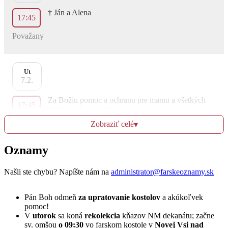
† Ján a Alena
17:45
Považany
Ut
7.2.
Za Božiu pomoc a ochranu pre mamu a všetkých
17:45
ktorí sa o ňu starajú
Považany
Zobraziť celé
▾
Oznamy
St
8.2.
Našli ste chybu? Napíšte nám na
administrator@farskeoznamy.sk
Za chorých
17:45
Pán Boh odmeň
za upratovanie kostolov
a akúkoľvek
pomoc!
Potvorice
V
utorok
sa koná
rekolekcia
kňazov NM dekanátu; začne
sv. omšou
o 09:30
vo farskom kostole v
Novej Vsi nad