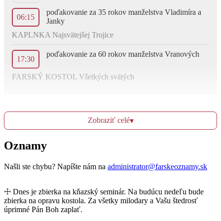
poďakovanie za 35 rokov manželstva Vladimíra a
06:15
Janky
KAPLNKA Najsvätejšej Trojice
poďakovanie za 60 rokov manželstva Vranových
17:30
FARSKÝ KOSTOL Všetkých svätých
Ut
23.4.
Zobraziť celé
▾
† z rodiny: Macháčovej, Pagáčovej a Šamajovej
Oznamy
06:15
KAPLNKA Najsvätejšej Trojice
Našli ste chybu? Napíšte nám na
administrator@farskeoznamy.sk
za múdrosť srdca, dary DS a návrat k viere pre
17:30
synov: Lukáša a Tomáša s rodinami
☩ Dnes je zbierka na kňazský seminár. Na budúcu nedeľu bude
zbierka na opravu kostola. Za všetky milodary a Vašu štedrosť
FARSKÝ KOSTOL Všetkých svätých
úprimné Pán Boh zaplať.