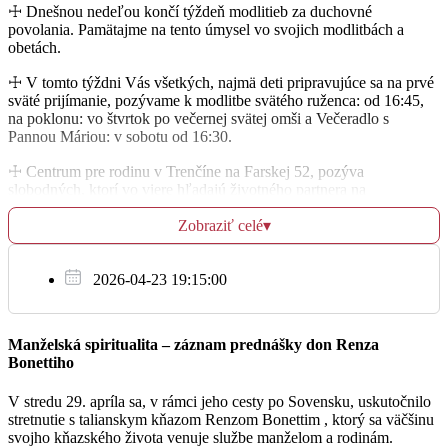
☩ Dnešnou nedeľou končí týždeň modlitieb za duchovné
povolania. Pamätajme na tento úmysel vo svojich modlitbách a
St
obetách.
24.4.
☩ V tomto týždni Vás všetkých, najmä deti pripravujúce sa na prvé
† rodičia: Anton a Gizela
06:15
sväté prijímanie, pozývame k modlitbe svätého ruženca: od 16:45,
na poklonu: vo štvrtok po večernej svätej omši a Večeradlo s
KAPLNKA Najsvätejšej Trojice
Pannou Máriou: v sobotu od 16:30.
☩ Centrum pre rodinu v Trenčíne na Farskej 52, pozýva
† Ján a Anna Žilkovi a starí rodičia z oboch strán
17:30
slobodných, ktorí vo viere hľadajú životného partnera na
zoznamovací večer, ktorý sa bude konať: 24. IV. o 18:00. Viac
FARSKÝ KOSTOL Všetkých svätých
Zobraziť celé
informácií nájdete na stránke: katRande.org.
▾
☩ Konfederácia politických väzňov Slovenska nás pozýva na
pietnu spomienku na nespravodlivo väznených komunistickým
2026-04-23 19:15:00
Št
režimom, ktorá sa uskutoční: 2. V. o 10:30 vo farskom kostole.
25.4.
Svätú liturgiu bude sláviť vladyka Milan Lach, SJ, pomocný biskup
Bratislavskej eparchie, za účasti diecézneho biskupa Žilinskej
Manželská spiritualita – záznam prednášky don Renza
† manžel: Jozef
diecézy Mons. Tomáša Galisa.
06:15
Bonettiho
☩ V sobotu: 4. V. sa vo farnosti Rajecká Lesná uskutoční Fatimská
KAPLNKA Najsvätejšej Trojice
V stredu 29. apríla sa, v rámci jeho cesty po Sovensku, uskutočnilo
sobota Ilavského dekanátu, na ktorú chceme srdečne pozvať nielen
stretnutie s talianskym kňazom Renzom Bonettim , ktorý sa väčšinu
mariánskych ctiteľov, ale všetkých veriacich, miništrantov, mladých
† manželka a BP pre rodinu Krajčiovu
svojho kňazského života venuje službe manželom a rodinám.
a deti. V túto sobotu ranná svätá omša v našej farnosti nebude.
17:30