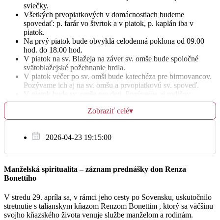
sviečky.
Všetkých prvopiatkových v domácnostiach budeme
† Jozef a Mária Zelenčíkovci, rodičia z oboch strán,
spovedať: p. farár vo štvrtok a v piatok, p. kaplán iba v
18:00
brat Ondrej a Štefan; † Dušan Konôpka (pohrebná)
piatok.
Na prvý piatok bude obvyklá celodenná poklona od 09.00
hod. do 18.00 hod.
V piatok na sv. Blažeja na záver sv. omše bude spoločné
Pi
svätoblažejské požehnanie hrdla.
3.2.
V piatok večer po sv. omši bude katechéza pre birmovancov.
Pozývame ich aj na sv. omšu a prvopiatkovú sv. spoveď.
V piatok bude sv. omša pre deti. Pozývame aj rodičov.
† Ján Výboch, manželka, syn Pavel, vnuk Jaroslav
08:00
Prvé sv. príjímanie bude v našej farnosti 28.05.2023 a sviatosť
a pomoc Božiu pre Pavla; † Pomoc Božiu dcérke
Zobraziť celé
▾
birmovania 15.10.2023.
pri operácii
25. februára pozývame miništrantov aj otcov na Deň
otvorených dverí do seminára v Nitre. Pôjde autobus.
† Veronika Ťuťurisová, Emília, Slavko Valica a živá
2026-04-23 19:15:00
18:00
rodina
Oficiálne farské oznamy:
Manželská spiritualita – záznam prednášky don Renza
https://rkfu.webnode.sk/
Bonettiho
So
4.2.
V stredu 29. apríla sa, v rámci jeho cesty po Sovensku, uskutočnilo
stretnutie s talianskym kňazom Renzom Bonettim , ktorý sa väčšinu
† Ľubomír Mokoš (30. deň); † Ferdinand Jandušík
svojho kňazského života venuje službe manželom a rodinám.
18:00
(pohrebná)