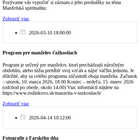
Pozývame vás vypočuť si záznam z jeho prednášky na téma
Manželská spiritualita:
Zobraziť viac
Ne
5.2.
2026-03-10 18:00:00
† Emília Pálková, Jozef Pálka, syn Jozef a živá
07:30
rodina
Program pre manželov ťažkostiach
Aby sme vedeli byť Kristovým kvasom (priamy
Program je určený pre manželov, ktorí prechádzajú náročným
09:00
prenos)
obdobím, alebo túžia prehĺbiť svoj vzťah a nájsť väčšiu jednotu. Je
dôležité, aby sa celého programu zúčastnili obaja manželia. Začiatok
– utorok, 10. marca 2026, 18.00 Koniec – nedeľa, 15. marec 2026
† Pavel a Anna Jombíkovci a dcéra Emília
10:30
(odchod po obede, okolo 14.00) Viac informácií nájdete na
Jombíková
https://www.rodinkovo.sk/manzelia-v-tazkostiach/
Zobraziť viac
2026-04-14 10:12:00
Fotografie z Farského dňa