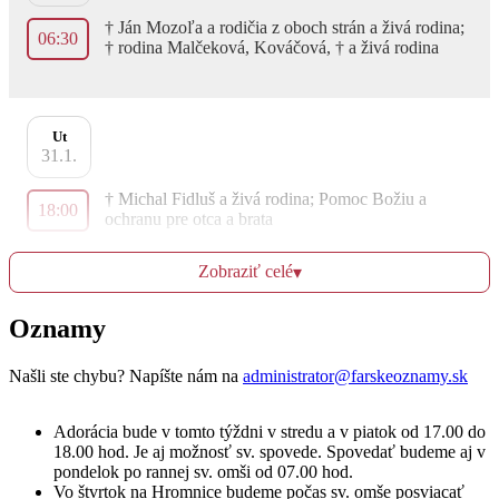
† Ján Mozoľa a rodičia z oboch strán a živá rodina;
06:30
† rodina Malčeková, Kováčová, † a živá rodina
Ut
31.1.
† Michal Fidluš a živá rodina; Pomoc Božiu a
18:00
ochranu pre otca a brata
Zobraziť celé
▾
St
Oznamy
1.2.
† Slavomír Valica (1. výročie); † Magdaléna, Milan
Našli ste chybu? Napíšte nám na
administrator@farskeoznamy.sk
06:30
a rodičia z oboch strán
Adorácia bude v tomto týždni v stredu a v piatok od 17.00 do
18.00 hod. Je aj možnosť sv. spovede. Spovedať budeme aj v
pondelok po rannej sv. omši od 07.00 hod.
Št
Vo štvrtok na Hromnice budeme počas sv. omše posviacať
2.2.