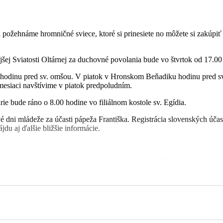
i požehnáme hromničné sviece, ktoré si prinesiete no môžete si zakúp
jšej Sviatosti Oltárnej za duchovné povolania bude vo štvrtok od 17.00
hodinu pred sv. omšou. V piatok v Hronskom Beňadiku hodinu pred sv
esiaci navštívime v piatok predpoludním.
e bude ráno o 8.00 hodine vo filiálnom kostole sv. Egídia.
 dni mládeže za účasti pápeža Františka. Registrácia slovenských úča
jdu aj ďalšie bližšie informácie.
 jubileu 50. rokov
uáciu, môžete tak urobiť prostredníctvom farského účtu:
la. Taktiež vyslovujem úprimné Pán Boh odmeň všetkým Bohu známym, 