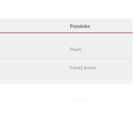
Poznámka
Psiare
Farský kostol
Orovnica
Farský kostol