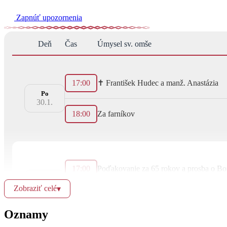
Zapnúť upozornenia
Deň
Čas
Úmysel sv. omše
17:00
✝︎ František Hudec a manž. Anastázia
Po
30.1.
18:00
Za farníkov
17:00
Poďakovanie za 65 rokov a prosba o B
Ut
31.1.
Zobraziť celé
▾
18:00
✝︎ Jozef Kopča, manželka a rodičia
Oznamy