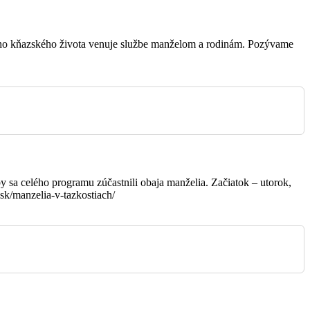
Farský kostol
vojho kňazského života venuje službe manželom a rodinám. Pozývame
Farský kostol
Kostol sv. Egídia
y sa celého programu zúčastnili obaja manželia. Začiatok – utorok,
Psiare
sk/manzelia-v-tazkostiach/
Orovnica
Farský kostol