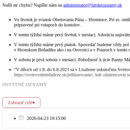
Našli ste chybu? Napíšte nám na
administrator@farskeoznamy.sk
St
18:00
✝︎ Mária Drgoňová 2 výročie
1.2.
Vo štvrtok je sviatok Obetovania Pána – Hromnice. Pri sv. omš
pripravené pri vstupoch do kostolov.
V tomto týždni máme prvý štvrtok v mesiaci. Adorácia najsväte
V tomto týždni máme prvý piatok. Spovedať budeme vždy pol 
17:00
Na úmysel ordinára
v Hronskom Beňadiku ako i na Orovnici a v Psiaroch v tomto m
V sobotu je prvá sobota v mesiaci. Pobožnosť k úcte Panny Mári
Št
17:00
✝︎ Adorácia
2.2.
“V dňoch od 1.8. do 6.8.2023 sa v Lisabone uskutočnia Svetové
https://svetovednimladeze.sk/prihlasovanie/, kde záujemcovia ná
18:00
Za zdravie a Božiu pomoc pre Danku pri
OSTATNÉ OZNAMY
Ak by ste chceli našej farnosti pomôcť prekonať nedobrú finančnú sit
IBAN
SK05 0900 0000 0000 7433 7706
Zobraziť celé
▾
alebo vložením svojho milodaru do pokladničky vo vstupe do kosto
dobrotivý Pán odmení.
17:00
✝︎ Mária Ráchelová 1. výročie
2026-04-23 19:15:00
Pi
3.2.