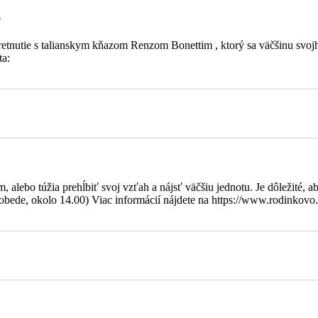
o
 stretnutie s talianskym kňazom Renzom Bonettim , ktorý sa väčšinu s
ta:
alebo túžia prehĺbiť svoj vzťah a nájsť väčšiu jednotu. Je dôležité, ab
l Karol
bede, okolo 14.00) Viac informácií nájdete na https://www.rodinkovo.