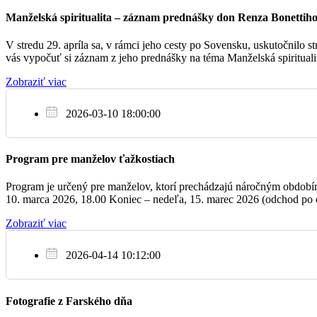
18:00
✝︎ Jozef Drgoňa
Manželská spiritualita – záznam prednášky don Renza Bonettih
V stredu 29. apríla sa, v rámci jeho cesty po Sovensku, uskutočnilo
vás vypočuť si záznam z jeho prednášky na téma Manželská spirituali
08:00
Pobožnosť prvej soboty
Zobraziť viac
So
4.2.
2026-03-10 18:00:00
18:00
Na úmysel ordinára
Program pre manželov ťažkostiach
Program je určený pre manželov, ktorí prechádzajú náročným obdobím, 
08:00
✝︎ Anna Kosmályová 1. výročie a manže
10. marca 2026, 18.00 Koniec – nedeľa, 15. marec 2026 (odchod po o
Zobraziť viac
Ne
09:30
Za farníkov
5.2.
2026-04-14 10:12:00
11:00
Na úmysel celebranta
Fotografie z Farského dňa