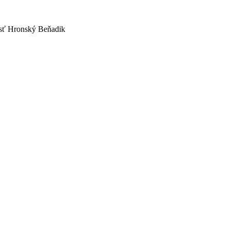
osť Hronský Beňadik