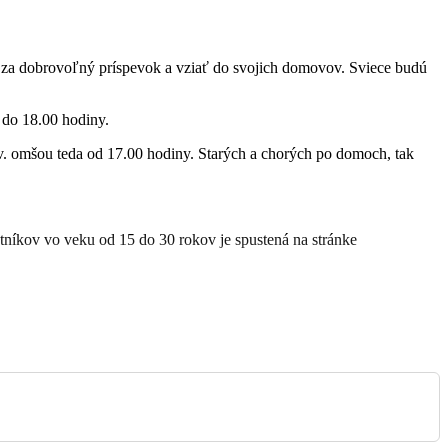
Kostol sv. Egídia
iť za dobrovoľný príspevok a vziať do svojich domovov. Sviece budú
 do 18.00 hodiny.
. omšou teda od 17.00 hodiny. Starých a chorých po domoch, tak
Orovnica
Farský kostol
stníkov vo veku od 15 do 30 rokov je spustená na stránke
Farský kostol
ktorý našej farnosti pomohli svojim milodarom. Nech vám to
Psiare