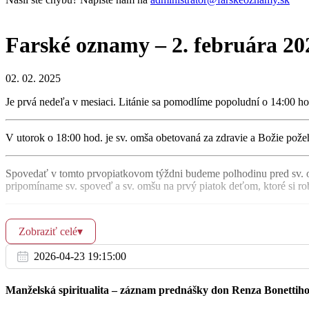
17:00
Farské oznamy – 2. februára 20
St
5.2.
18:00
02. 02. 2025
Je prvá nedeľa v mesiaci. Litánie sa pomodlíme popoludní o 14:00 ho
V utorok o 18:00 hod. je sv. omša obetovaná za zdravie a Božie pož
17:00
Št
6.2.
Spovedať v tomto prvopiatkovom týždni budeme polhodinu pred sv. 
18:00
pripomíname sv. spoveď a sv. omšu na prvý piatok deťom, ktoré si ro
Chorých po domoch budeme spovedať vo štvrtok dopoludnia.
Zobraziť celé
▾
V Domove dôchodcov sa bude vysluhovať sviatosť zmierenia v piato
2026-04-23 19:15:00
07:00
Farský ples sa bude konať v piatok 14. februára 2025. Vstupenky si 
Manželská spiritualita – záznam prednášky don Renza Bonettih
16:30