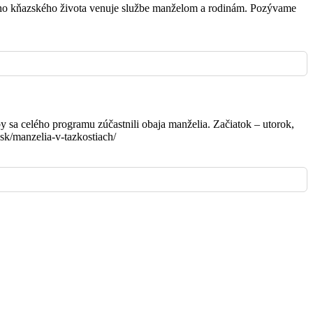
vojho kňazského života venuje službe manželom a rodinám. Pozývame
Krnča
Bošany
y sa celého programu zúčastnili obaja manželia. Začiatok – utorok,
sk/manzelia-v-tazkostiach/
Bošany
Bošany
Bošany
Krnča