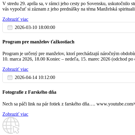
Pi
V stredu 29. apríla sa, v rámci jeho cesty po Sovensku, uskutočnilo
Ďakujeme vám za modlitby, obety i milodary, ktorými zveľaďujete na
7.2.
vás vypočuť si záznam z jeho prednášky na téma Manželská spirituali
16:30
Zobraziť viac
UPRATOVANIE: BOŠANY 6
2026-03-10 18:00:00
18:00
Program pre manželov ťažkostiach
Program je určený pre manželov, ktorí prechádzajú náročným obdobím, 
10. marca 2026, 18.00 Koniec – nedeľa, 15. marec 2026 (odchod po o
07:00
Zobraziť viac
So
8.2.
2026-04-14 10:12:00
18:00
Fotografie z Farského dňa
Nech sa páči link na pár fotiek z farského dňa…. www.youtube.c
Zobraziť viac
07:00
08:30