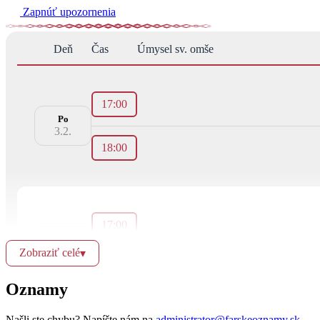
Zapnúť upozornenia
Deň
Čas
Úmysel sv. omše
17:00
Po
3.2.
18:00
17:00
Ut
4.2.
Zobraziť celé
▾
18:00
Oznamy
Našli ste chybu? Napíšte nám na
administrator@farskeoznamy.sk