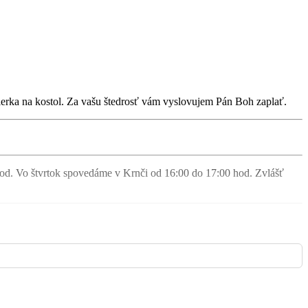
Práznovce
Bošany
ierka na kostol. Za vašu štedrosť vám vyslovujem Pán Boh zaplať.
Krnča
d. Vo štvrtok spovedáme v Krnči od 16:00 do 17:00 hod. Zvlášť
Bošany
Bošany
Práznovce