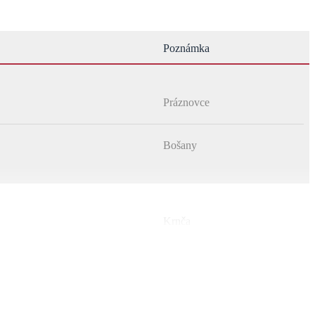
Poznámka
Práznovce
Bošany
Krnča
Bošany