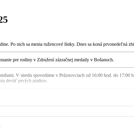
25
dine. Po nich sa menia ružencové lístky. Dnes sa koná prvonedeľná zb
ehnanie pre rodiny v Združení zázračnej medaily v Bošanoch.
omšami. V stredu spovedáme v Práznovciach od 16:00 hod. do 17:00 ho
bia deväť prvých piatkov.
k o 9:15 hod.
môžete zarezervovať u p. organistky A. Gajdošovej.
o