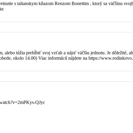
 stretnutie s talianskym kňazom Renzom Bonettim , ktorý sa väčšinu s
šu farnosť.
ta:
alebo túžia prehĺbiť svoj vzťah a nájsť väčšiu jednotu. Je dôležité, ab
bede, okolo 14.00) Viac informácií nájdete na https://www.rodinkovo.
om/watch?v=2mPKys-QJyc