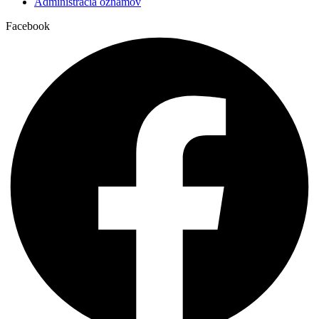
Administrácia oznamov
19.11.
IBAN:
SK72 1111 0000 0066 1528 6006
.
Facebook
+ Ján s rodinou
06:30
Ščúry
Za pochovaných v uplynulom týždni
18:00
Kaniansky
Ne
20.11.
+ Peter, Ján, Peter a starí rodičia
07:00
Kraus
Za farnosť
09:00
Kaniansky