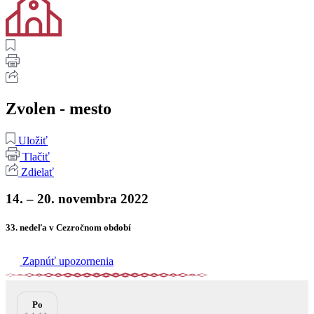
Zvolen - mesto
Uložiť
Tlačiť
Zdielať
14. – 20. novembra 2022
33. nedeľa v Cezročnom období
Zapnúť upozornenia
Po