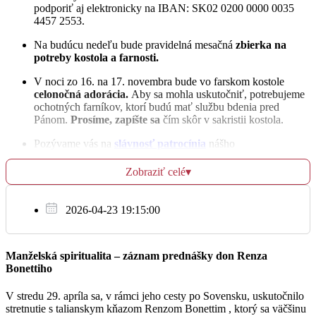
podporiť aj elektronicky na IBAN: SK02 0200 0000 0035
+ Mária a Martin Lalíkovci a Jozef
4457 2553.
12:00
Na budúcu nedeľu bude pravidelná mesačná
zbierka na
Kaniansky
potreby kostola a farnosti.
+ Mária
V noci zo 16. na 17. novembra bude vo farskom kostole
17:00
celonočná adorácia.
Aby sa mohla uskutočniť, potrebujeme
ochotných farníkov, ktorí budú mať službu bdenia pred
Matúš OP - Novéna
Pánom.
Prosíme, zapíšte sa
čím skôr v sakristii kostola.
Pozývame vás na
slávnosť patrocínia
nášho
farského
Kostola sv. Alžbety:
St
16.11.
Zobraziť celé
▾
Duchovnú prípravu v témach apoštolskej exhortácie Evangelii
gaudium vedú pátri dominikáni.
Za zdravie a BP pre Jakuba
06:30
V deň hodovej slávnosti 17. novembra budú sväté omše o
2026-04-23 19:15:00
7:00, 9:00 a 18:00 hod.
Kraus
Počas svätej omše o 9:00 hod. sa nám prihovorí diecézny
biskup Mons. Marián Chovanec.
Manželská spiritualita – záznam prednášky don Renza
Poďakovanie za 50 rokov života pre Jána a za
Hneď po svätej omši vás pozývame zotrvať v chráme a
12:00
Bonettiho
zdravie a BP
zúčastniť sa
divadelného predstavenia
o patrónovi diecézy
sv. Františkovi Xaverskom, s názvom
Malý Bask.
Kaniansky
Prosíme ochotné gazdinky o upečenie koláčov na malé agapé,
V stredu 29. apríla sa, v rámci jeho cesty po Sovensku, uskutočnilo
ktoré bude po divadelnom predstavení za kostolom pri kríži.
stretnutie s talianskym kňazom Renzom Bonettim , ktorý sa väčšinu