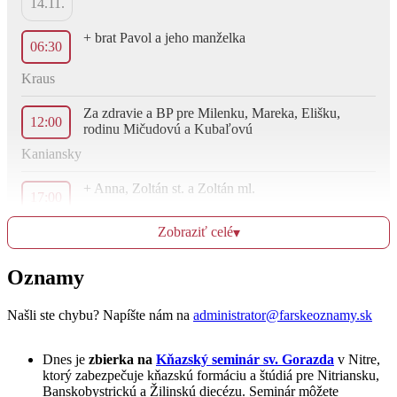
14.11.
+ brat Pavol a jeho manželka
06:30
Kraus
Za zdravie a BP pre Milenku, Mareka, Elišku,
12:00
rodinu Mičudovú a Kubaľovú
Kaniansky
+ Anna, Zoltán st. a Zoltán ml.
17:00
Rafael OP - Novéna
Zobraziť celé
▾
Oznamy
Ut
15.11.
Našli ste chybu? Napíšte nám na
administrator@farskeoznamy.sk
+ Ján Filkus, rodičia a starí rodičia z oboch strán
06:30
Dnes je
zbierka na
Kňazský seminár sv. Gorazda
v Nitre,
ktorý zabezpečuje kňazskú formáciu a štúdiá pre Nitriansku,
Ščúry
Banskobystrickú a Žilinskú diecézu. Seminár môžete