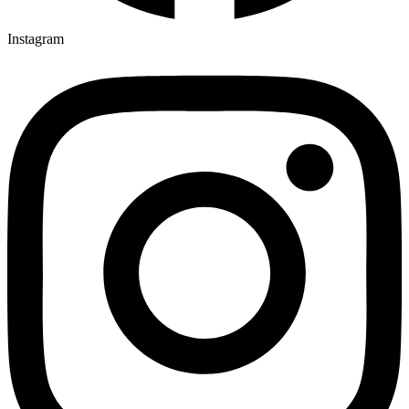
Lieskovec - miestny úmysel
09:30
Instagram
Kraus
Za zdravie a BP pre rodiny Kamasovú, Klimentovú
10:30
a Hraškovú
Ščúry - DETI
+ brat Radoslav (10. výročie) a rodiny Sladkovská a
19:00
Šimková
Matúš OP - MLADÍ