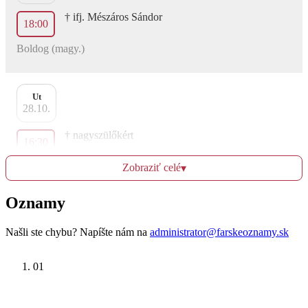
† ifj. Mészáros Sándor
18:00
Boldog (magy.)
Ut
28.10.
† nagyszülőkért
16:30
Boldog (magy.)
Zobraziť celé
▾
Oznamy
St
29.10.
Našli ste chybu? Napíšte nám na
administrator@farskeoznamy.sk
Kamenár és Klenovics család † tagjaiért
18:00
01
Boldog (magy.)