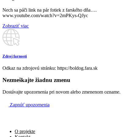
Reca (slov.)
Nech sa páči link na pár fotiek z farského dňa….
www.youtube.com/watch?v=2mPKys-QJyc
Az összes megholt hívőért
09:30
Zobraziť viac
Reca (magy.)
Szentatya szándékára
11:00
Boldog (magy.)
Zdroj farnosti
Odkaz na zdrojovú stránku: https://boldog.fara.sk
Nezmeškajte žiadnu zmenu
Dostávajte upozornenia pri novom alebo zmenenom ozname.
Zapnúť upozornenia
O projekte
Kontakt