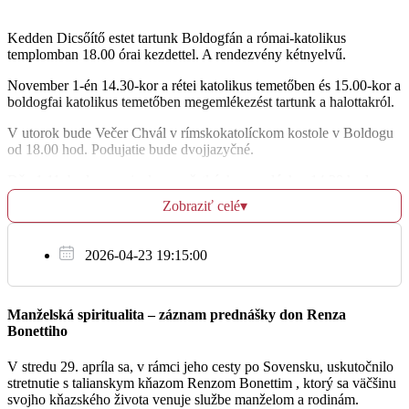
Št
Kedden Dicsőítő estet tartunk Boldogfán a római-katolikus
30.10.
templomban 18.00 órai kezdettel. A rendezvény kétnyelvű.
Egészségért és Isten áldásáért a szülők számára
November 1-én 14.30-kor a rétei katolikus temetőben és 15.00-kor a
17:00
boldogfai katolikus temetőben megemlékezést tartunk a halottakról.
Reca (magy.)
V utorok bude Večer Chvál v rímskokatolíckom kostole v Boldogu
od 18.00 hod. Podujatie bude dvojjazyčné.
Dňa 1.11. bude spomienka na všetkých zosnulých o 14.30 hod v r.
Pi
k. cintoríne v Reci a o 15.00 hod v Boldogu.
31.10.
Zobraziť celé
▾
† szülők András és Mária
18:00
2026-04-23 19:15:00
Boldog (magy.)
Manželská spiritualita – záznam prednášky don Renza
Bonettiho
So
1.11.
V stredu 29. apríla sa, v rámci jeho cesty po Sovensku, uskutočnilo
stretnutie s talianskym kňazom Renzom Bonettim , ktorý sa väčšinu
Za Ružencové spoločenstvo
svojho kňazského života venuje službe manželom a rodinám.
08:00