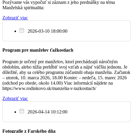
Pozývame vás vypočuť si záznam z jeho prednášky na téma
Manželská spiritualita:
Reca (slov.)
Zobraziť viac
† József, Mihály és Mária
09:30
2026-03-10 18:00:00
Reca (magy.)
† szülők és nagyszülők
11:00
Program pre manželov ťažkostiach
Boldog (magy.)
Program je určený pre manželov, ktorí prechádzajú náročným
obdobím, alebo túžia prehĺbiť svoj vzťah a nájsť väčšiu jednotu. Je
Za † členov rodiny
dôležité, aby sa celého programu zúčastnili obaja manželia. Začiatok
17:00
– utorok, 10. marca 2026, 18.00 Koniec – nedeľa, 15. marec 2026
(odchod po obede, okolo 14.00) Viac informácií nájdete na
Boldog (slov.)
https://www.rodinkovo.sk/manzelia-v-tazkostiach/
Zobraziť viac
Ne
2.11.
2026-04-14 10:12:00
Za † členov rodiny Heribanových
08:00
Fotografie z Farského dňa