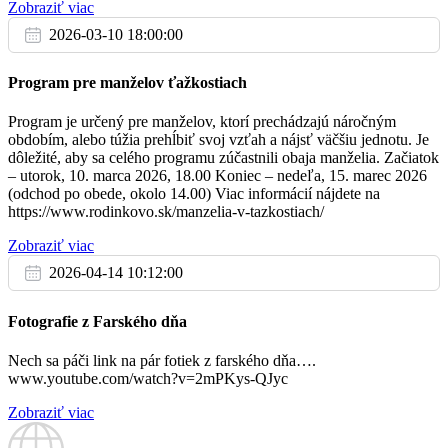
Zobraziť viac
17.3.
V piatok večer pozývam na krížovú cestu všetkých chlapov.
2026-03-10 18:00:00
Odchádzali by sme 19:30 h z pred farského kostola v Bytči do
07:00
Hlbokého. Zoberte si čelovky.
Program pre manželov ťažkostiach
Bytča
Pomoc Turecku a Sýrii:
Biskupi Slovenska pozývajú všetkých k
spojeniu sa
Program je určený pre manželov, ktorí prechádzajú náročným
v modlitbách a k vyjadreniu solidarity s trpiacimi následkom
obdobím, alebo túžia prehĺbiť svoj vzťah a nájsť väčšiu jednotu. Je
18:00
zemetrasenia v Turecku a Sýrii. Podporu na zabezpečenie
dôležité, aby sa celého programu zúčastnili obaja manželia. Začiatok
humanitárnej pomoci je možné poslať prostredníctvom Slovenskej
– utorok, 10. marca 2026, 18.00 Koniec – nedeľa, 15. marec 2026
Bytča
katolíckej Charity
cez stránku
https://charita.darujme.sk/775
alebo
(odchod po obede, okolo 14.00) Viac informácií nájdete na
na účet
SK93 1100 0000 0029 4546 3097
,
variabilný symbol 5090
.
https://www.rodinkovo.sk/manzelia-v-tazkostiach/
Viac informácií nájdete na:
www.charita.sk
/
Vyhlasujeme zbierku
na pomoc Turecku a Sýrii po ničivých zemetraseniach
Zobraziť viac
So
18.3.
2026-04-14 10:12:00
Poďakovanie:
Ďakujeme všetkým, ktorí konajú službu v našich
kostoloch a tým, ktorí sa starajú o výzdobu a čistenie kostola; vďaka
za akúkoľvek pomoc, obety a milodary.
07:00
Fotografie z Farského dňa
Blahoželáme všetkým oslávencom, vyprosujeme im od Pána Boha,
Bytča
Nech sa páči link na pár fotiek z farského dňa….
na orodovanie Sedembolestnej Panny Márie a Všetkých svätých,
www.youtube.com/watch?v=2mPKys-QJyc
veľa milostí, zdravia, úspechov a po smrti Nebeské kráľovstvo.
18:00
Zobraziť viac
Bližšie informácie ohľadom sviatostí, farské oznamy…nájdete na
našej webovej stránke:
http://bytca.fara.sk/o-nas/farske-oznamy
v mestskej časti Hliník - vigília z nedele