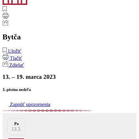
Bytča
Uložiť
Tlačiť
Zdielať
13. – 19. marca 2023
3. pôstna nedeľa
Zapnúť upozornenia
Po
13.3.