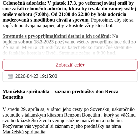
Celonočná adorácia
: V piatok 17.3. po večernej svätej omši by
St
sme začali celonočnú adoráciu, ktorá by trvala do rannej svätej
15.3.
omše v sobotu (7:00h). Od 21:00 do 22:00 by bola adorácia
moderovaná s modlitbou chvál a spevom.
Poprosíme, aby ste sa
zapísali po dvaja na papier, aby v kostole vždy ktosi bol.
07:00
Stretnutie s prvoprijímajúcimi deťmi a ich rodičmi
:
Na
Bytča
budúcu
sobotu 18.3.2023
pozývame všetky prvoprijímajúce deti zo
ZŠ na ul. Mieru a ich rodičov na katecheticko-formačné stretnutie
18:00
do farského kostola v Bytči. Stretnutie začne
o 9:30 hod
.
Hlboké
V pôstnom období sa modlíme krížové cesty
. Kto si koná
Zobraziť celé
▾
pobožnosť krížovej cesty, tak za obvyklých podmienok (sv. spoveď,
sv. prijímanie, modlitba na úmysel Sv. Otca) môže získať úplné
2026-04-23 19:15:00
odpustky.
Št
16.3.
Pobožnosť Krížovej cesty sa budeme modliť nasledovne:
Manželská spiritualita – záznam prednášky don Renza
Bonettiho
Bytča
– Piatok:
17:15 h
a Nedeľa:
15:00
h (začneme Korunkou
17:00
Božieho milosrdenstva)
V stredu 29. apríla sa, v rámci jeho cesty po Sovensku, uskutočnilo
stretnutie s talianskym kňazom Renzom Bonettim , ktorý sa väčšinu
po sv. omši bude adorácia
Malá Bytča
– Pondelok:
17:15 h
svojho kňazského života venuje službe manželom a rodinám.
Pozývame vás vypočuť si záznam z jeho prednášky na téma
Hliník
– Utorok:
17:15 h
Manželská spiritualita:
Hlboké
– Streda:
17:15 h
Pi