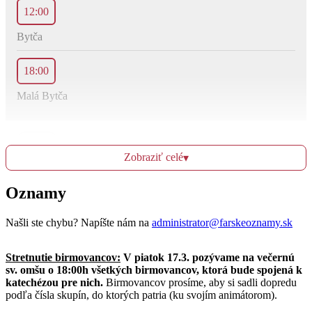
12:00
Bytča
18:00
Malá Bytča
Ut
14.3.
Zobraziť celé
▾
Oznamy
07:00
Bytča
Našli ste chybu? Napíšte nám na
administrator@farskeoznamy.sk
18:00
Stretnutie birmovancov:
V piatok 17.3. pozývame na večernú
sv. omšu o 18:00h všetkých birmovancov, ktorá bude spojená k
v mestskej časti Hliník
katechézou pre nich.
Birmovancov prosíme, aby si sadli dopredu
podľa čísla skupín, do ktorých patria (ku svojím animátorom).