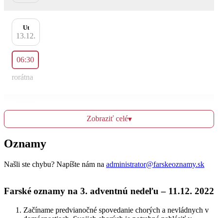
Ut
13.12.
06:30
rorátna
St
Zobraziť celé
▾
14.12.
Oznamy
18:00
oratkovská svätá omša v kaplnke
Našli ste chybu? Napíšte nám na
administrator@farskeoznamy.sk
Farské oznamy na 3. adventnú nedeľu – 11.12. 2022
Št
15.12.
Začíname predvianočné spovedanie chorých a nevládnych v