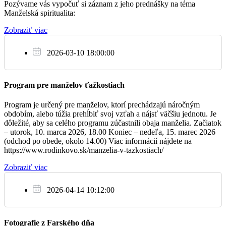
Pozývame vás vypočuť si záznam z jeho prednášky na téma
Ne
Manželská spiritualita:
18.12.
Zobraziť viac
09:00
2026-03-10 18:00:00
mládežnícka
Program pre manželov ťažkostiach
10:30
Program je určený pre manželov, ktorí prechádzajú náročným
detská
obdobím, alebo túžia prehĺbiť svoj vzťah a nájsť väčšiu jednotu. Je
dôležité, aby sa celého programu zúčastnili obaja manželia. Začiatok
– utorok, 10. marca 2026, 18.00 Koniec – nedeľa, 15. marec 2026
(odchod po obede, okolo 14.00) Viac informácií nájdete na
https://www.rodinkovo.sk/manzelia-v-tazkostiach/
Zobraziť viac
2026-04-14 10:12:00
Fotografie z Farského dňa