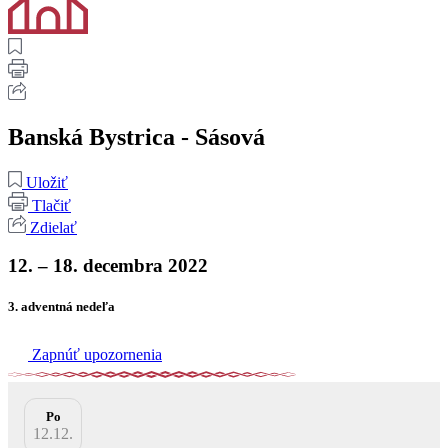
Banská Bystrica - Sásová
Uložiť
Tlačiť
Zdielať
12. – 18. decembra 2022
3. adventná nedeľa
Zapnúť upozornenia
Po
12.12.