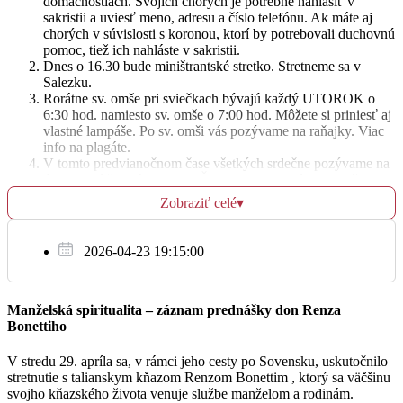
domácnostiach. Svojich chorých je potrebné nahlásiť v
18:30
sakristii a uviesť meno, adresu a číslo telefónu. Ak máte aj
chorých v súvislosti s koronou, ktorí by potrebovali duchovnú
s adoráciou
pomoc, tiež ich nahláste v sakristii.
Dnes o 16.30 bude miništrantské stretko. Stretneme sa v
Salezku.
Rorátne sv. omše pri sviečkach bývajú každý UTOROK o
Pi
6:30 hod. namiesto sv. omše o 7:00 hod. Môžete si priniesť aj
16.12.
vlastné lampáše. Po sv. omši vás pozývame na raňajky. Viac
info na plagáte.
V tomto predvianočnom čase všetkých srdečne pozývame na
11:00
úplne prvé špeciálne RODIČKO LIVE, ktoré bude naživo v
Salezku v utorok 13.12.2022 o 19:00. Juraj Holdoš nám
Zobraziť celé
▾
matky s deťmi v kaplnke oratka
porozpráva o STRESE (aj tom predvianočnom) a naučí nás,
ako ho zvládnuť. Príďte si oddýchnuť pri punči, kávičke, čaji
– všetci ste srdečne pozvaní.
18:30
2026-04-23 19:15:00
V piatok vás pozývame po večernej mládežníckej sv. omši
pozývame na animovaný piatok v Salezku. Prosíme prineste
mládežnícka
medovníčky, ktoré budeme spoločne ozdobovať. Budú sa tiež
piecť vianočné oplátky.
Manželská spiritualita – záznam prednášky don Renza
V nedeľu o 15.00 bude farská duchovná obnova a
Bonettiho
predvianočné spovedanie v kostole.
So
Na budúci týždeň upratuje skupina č. 3.
17.12.
V stredu 29. apríla sa, v rámci jeho cesty po Sovensku, uskutočnilo
stretnutie s talianskym kňazom Renzom Bonettim , ktorý sa väčšinu
svojho kňazského života venuje službe manželom a rodinám.