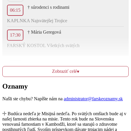
† súrodenci s rodinami
06:15
KAPLNKA Najsvätejšej Trojice
† Mária Geregová
17:30
FARSKÝ KOSTOL Všetkých svätých
Ut
18.10.
Zobraziť celé
▾
Za BP a ochrana pre Máriu a vnúčatá
Oznamy
06:15
KAPLNKA Najsvätejšej Trojice
Našli ste chybu? Napíšte nám na
administrator@farskeoznamy.sk
Za BP pre rodinu Kútnu
17:30
☩ Budúca nedeľa je Misijná nedeľa. Po svätých omšiach bude aj v
našej farnosti zbierka na misie. Tento rok bude na Slovensku
FARSKÝ KOSTOL Všetkých svätých
venovaná farnostiam v Kambodži, ktoré sa starajú o zdravotne
postihnutých ľudí. Svojím príspevkom dávate trpiacim nádej a