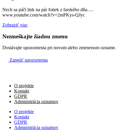
KAPLNKA Najsvätejšej Trojice
Nech sa páči link na pár fotiek z farského dňa….
† Ferdinand, Magdaléna, Vladimír a Stanislav
www.youtube.com/watch?v=2mPKys-QJyc
17:30
Zobraziť viac
FARSKÝ KOSTOL Všetkých svätých
Nezmeškajte žiadnu zmenu
Dostávajte upozornenia pri novom alebo zmenenom ozname.
Ne
23.10.
Zapnúť upozornenia
poďakovanie za 50 rokov života Petra
07:30
FARSKÝ KOSTOL Všetkých svätých
O projekte
na úmysel celebranta
Kontakt
08:45
GDPR
Administrácia oznamov
FARSKÝ KOSTOL Všetkých svätých
O projekte
† rodičia, starí rodičia a svokra
Kontakt
10:00
GDPR
Administrácia oznamov
FARSKÝ KOSTOL Všetkých svätých