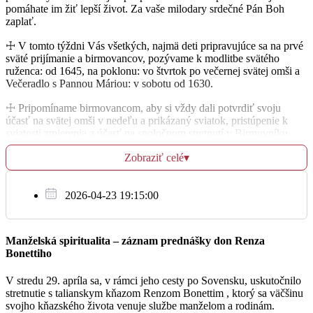
pomáhate im žiť lepší život. Za vaše milodary srdečné Pán Boh
zaplať.
St
19.10.
☩ V tomto týždni Vás všetkých, najmä deti pripravujúce sa na prvé
sväté prijímanie a birmovancov, pozývame k modlitbe svätého
† Anna a Jozef Žilinčarovi
06:15
ruženca: od 1645, na poklonu: vo štvrtok po večernej svätej omši a
Večeradlo s Pannou Máriou: v sobotu od 1630.
KAPLNKA Najsvätejšej Trojice
☩ Pripomíname birmovancom, aby si vždy dali potvrdiť svoju
účasť na svätej omši v nedeľu a prikázaný sviatok, pristúpenie k
Za BP a požehnanie pre Zuzanu a jej rodinu
17:30
sviatosti zmierenia a účasť na spoločnom stretnutí v Birmovníku,
ktorý dostali pri zápise.
FARSKÝ KOSTOL Všetkých svätých
Zobraziť celé
▾
☩ TV LUX vyhlasuje súťaž amatérskych filmárov, ktorí radi
natáčajú videá, na tému: Môj učiteľ. Bližšie info o súťaži nájdete
vonku na nástenke alebo na webovej stránke: safi.tvlux.sk.
2026-04-23 19:15:00
Št
20.10.
☩ Ponúkame Vám na predaj časopis: Naša Žilinská diecéza – cena
za kus: 1 €.
Manželská spiritualita – záznam prednášky don Renza
Za BP pre prasynovca
06:15
Bonettiho
☩ Upratovanie kostola v piatok po večernej svätej omši: skupina č.
2. Nech Pán odmení a štedro požehná Vašu ochotu!
KAPLNKA Najsvätejšej Trojice
V stredu 29. apríla sa, v rámci jeho cesty po Sovensku, uskutočnilo
stretnutie s talianskym kňazom Renzom Bonettim , ktorý sa väčšinu
☩ Veľká vďaka a úprimné Pán Boh zaplať za všetky Vaše dary –
Za BP pre rodinu Orgoníkovu
svojho kňazského života venuje službe manželom a rodinám.
duchovné, hmotné, finančné (milodar na výmenu okenných výplní
17:30