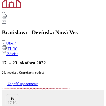
Bratislava - Devínska Nová Ves
Uložiť
Tlačiť
Zdielať
17. – 23. októbra 2022
29. nedeľa v Cezročnom období
Zapnúť upozornenia
Po
17.10.