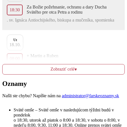
Za Božie požehnanie, ochranu a dary Ducha
18:30
Svätého pre otca Petra a rodinu
. sv. Ignáca Antiochijského, biskupa a mučeníka, spomienka
Ut
18.10.
+ Martin a Ruben
08:00
sv. Lukáša, evanjelistu, sviatok
Zobraziť celé
▾
Za Božie požehnanie pre Lukáša, Bašku a Ondrejka
Oznamy
18:30
Našli ste chybu? Napíšte nám na
administrator@farskeoznamy.sk
St
Sväté omše – Sväté omše v nasledujúcom týždni budú v
19.10.
pondelok
o 18:30, utorok až piatok o 8:00 a 18:30, v sobotu o 8:00, v
Za uzdravenie a Božiu pomoc po operácii Nadeždy
nedeľu 8:00, 9:30, 11:00 a 18:30. Online prenos svätej omše
08:00