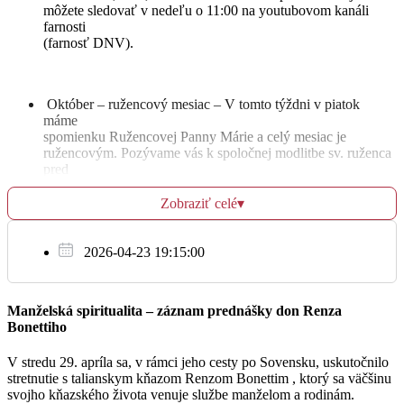
môžete sledovať v nedeľu o 11:00 na youtubovom kanáli
farnosti
(farnosť DNV).
Za Božie požehnanie a pomoc pre kňazov Andreja
18:30
a Jozefa
Október – ružencový mesiac – V tomto týždni v piatok
máme
spomienku Ružencovej Panny Márie a celý mesiac je
Št
20.10.
ružencovým. Pozývame vás k spoločnej modlitbe sv. ruženca
pred
sv. omšami, najmä pred večernou. V piatok pred večernou sv.
+ rodičia Oľga a Valdemar, Anna a Bohumír
08:00
omšou budú ruženec viesť matky s deťmi.
Zobraziť celé
▾
Za zdravie rodiny Slávikovej a Vavrovej
2026-04-23 19:15:00
18:30
Milión detí sa modlí ruženec – V utorok 18.10.2022 o 17:45
pozývame všetky deti k spoločnej modlitbe posvätného
ruženca tu
Manželská spiritualita – záznam prednášky don Renza
v kostole. Pripojíme sa k celosvetovej modlitbe za jednotu a
Bonettiho
mier.
Pi
• Misijná nedeľa – Budúcu nedeľu 23.10.2022 je misijná
21.10.
nedeľa.
V stredu 29. apríla sa, v rámci jeho cesty po Sovensku, uskutočnilo
Po svätých omšiach bude v našej farnosti zbierka na misie.
stretnutie s talianskym kňazom Renzom Bonettim , ktorý sa väčšinu
+ manžel Ján, bratia Vojtech a Jozef a rodičia z
Tento
svojho kňazského života venuje službe manželom a rodinám.
08:00
oboch strán