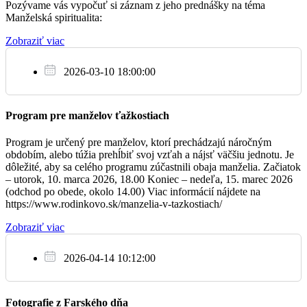
rok bude na Slovensku venovaná farnostiam v Kambodži,
Pozývame vás vypočuť si záznam z jeho prednášky na téma
ktoré sa
Manželská spiritualita:
starajú o zdravotne postihnutých ľudí. Svojím príspevkom
+ Augustín, Anna a Štefan Vilemoví
18:30
Zobraziť viac
dávate
trpiacim nádej a pomáhate im žiť lepší život. Za vaše milodary
Pán Boh zaplať.
2026-03-10 18:00:00
So
22.10.
Viera hľadajúca porozumenie – Pozývame vás na sériu
Program pre manželov ťažkostiach
prednášok a spoločných diskusií na tému Kráčajme spoločne vo
+ Rajmund a rodičia Helena a Karol a Emília a
Program je určený pre manželov, ktorí prechádzajú náročným
08:00
„viere hľadajúcej porozumenie“. Začíname tento štvrtok
Augustín Martanovičoví
obdobím, alebo túžia prehĺbiť svoj vzťah a nájsť väčšiu jednotu. Je
20.10.2022 o 19:30 v Fcentre.
dôležité, aby sa celého programu zúčastnili obaja manželia. Začiatok
sv. Jána Pavla II., pápeža, ľubovoľná spomienka
– utorok, 10. marca 2026, 18.00 Koniec – nedeľa, 15. marec 2026
(odchod po obede, okolo 14.00) Viac informácií nájdete na
https://www.rodinkovo.sk/manzelia-v-tazkostiach/
Veríme v Lásku – Vo štvrtok 20.10.2022 od 18:00 do 19:00
Ne
vás
Zobraziť viac
23.10.
pozývame do domu Quo Vadis na spoločnú modlitbu Veríme
v Lásku, spoločnú ekumenickú modlitbu za odstránenie
nenávisti.
+ rodičia Jozef a Marta
2026-04-14 10:12:00
08:00
Za farnosť
Fotografie z Farského dňa
Farský futbalový turnaj – V sobotu 5.11.2022 pozývame