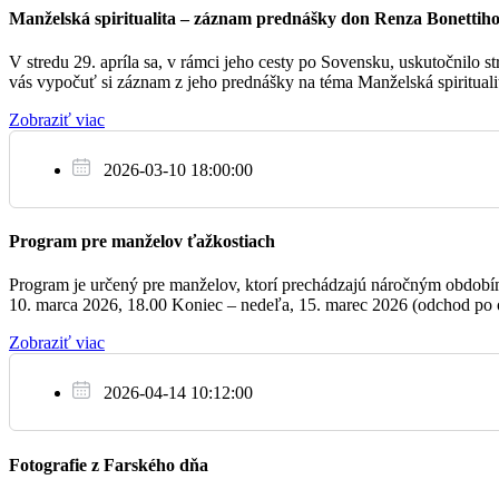
Manželská spiritualita – záznam prednášky don Renza Bonettih
Jarná zbierka na charitu bola 836,- €.
V stredu 29. apríla sa, v rámci jeho cesty po Sovensku, uskutočnilo
Pán Boh zaplať za Vaše dary.
vás vypočuť si záznam z jeho prednášky na téma Manželská spirituali
07:00
+ Jozefína Švarcová a Gustáv
Zobraziť viac
08:30
na úmysel biskupa
2026-03-10 18:00:00
Ne
08:30
za zdravie a Božie požehnanie pre členk
Program pre manželov ťažkostiach
12.3.
Anton Eliaš, f
Program je určený pre manželov, ktorí prechádzajú náročným obdobím, 
10:00
za farnosť
10. marca 2026, 18.00 Koniec – nedeľa, 15. marec 2026 (odchod po o
Tel.: 046/543 96 41, e-mail: bojnice@fara.sk, i-net: http://www.fara.s
Zobraziť viac
17:30
+ Mária a Pavol, synovia Marián a Pavol
2026-04-14 10:12:00
Fotografie z Farského dňa