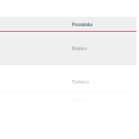
Poznámka
Bojnice
Dubnica
Bojnice
Šútovce