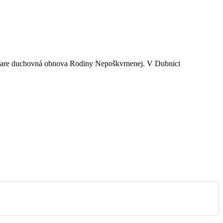
Bojnice
vo fare duchovná obnova Rodiny Nepoškvrnenej. V Dubnici
Bojnice
Dubnica
Bojnice
Bojnice