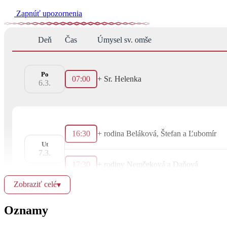
Zapnúť upozornenia
Deň
Čas
Úmysel sv. omše
Po
07:00
+ Sr. Helenka
6.3.
16:30
+ rodina Beláková, Štefan a Ľubomír
Ut
7.3.
17:30
+ rodiny Nemčeková a Daňová
Zobraziť celé
▾
Oznamy
16:30
za zdravie a Božiu pomoc pre rodinu