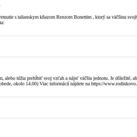
o
 stretnutie s talianskym kňazom Renzom Bonettim , ktorý sa väčšinu s
ta:
y 4. Ruže
arár
alebo túžia prehĺbiť svoj vzťah a nájsť väčšiu jednotu. Je dôležité, ab
bede, okolo 14.00) Viac informácií nájdete na https://www.rodinkovo.
k/bojnice
 a nevesty Anastázia a Hilda