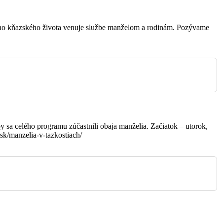
vojho kňazského života venuje službe manželom a rodinám. Pozývame
Bojnice
Šútovce
Dubnica
y sa celého programu zúčastnili obaja manželia. Začiatok – utorok,
Bojnice
sk/manzelia-v-tazkostiach/
Bojnice