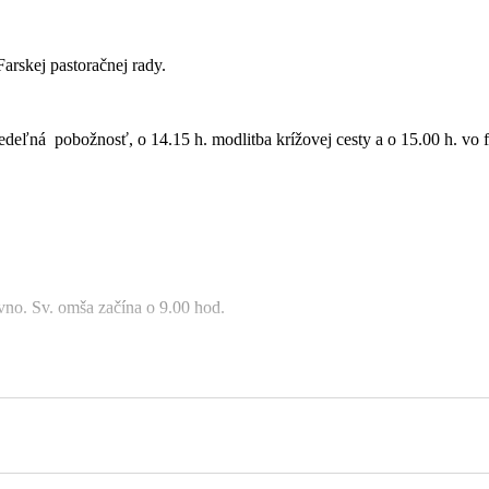
via rodiny
arskej pastoračnej rady.
nedeľná pobožnosť, o 14.15 h. modlitba krížovej cesty a o 15.00 h. 
vno. Sv. omša začína o 9.00 hod.
 Špeťková