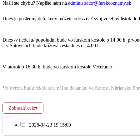
St
Našli ste chybu? Napíšte nám na
administrator@farskeoznamy.sk
8.3.
17:30
+ Pavlína, Emil, Jozefína a ostatní členo
Dnes je posledný deň, kedy môžete odovzdať svoj volebný lístok do F
Dnes /v nedeľu/ popoludní bude vo farskom kostole o 14.00 h. prvo
Št
a v Šútovciach bude krížová cesta dnes o 14.00 h.
17:30
+ z rodín Kollárovej a Streďanskej
9.3.
V utorok o 16.30 h. bude vo farskom kostole Večeradlo.
16:30
+ Jozef a Petronela a ich deti
Vo štvrtok budú rekolekcie nášho dekanátu vo farnosti Nitrianske Pra
Pi
10.3.
17:30
+ Jozef Legierský
Zobraziť celé
▾
Vo štvrtok bude vo farskom kostole od 16.00 h. adorácia.
2026-04-23 19:15:00
Modlitba krížovej cesty bude vo farskom kostole v piatok o 16.45 h.
So
17:30
+ Mária Senešová a Alexander a rodina
11.3.