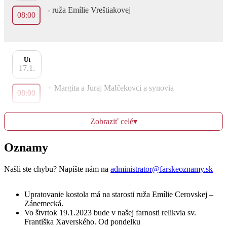
- ruža Emílie Vreštiakovej
08:00
Ut
17.1.
+ Margita a Juraj Malčekovci a synovia
08:00
Zobraziť celé
▾
- za zdravie Kamila
17:00
Oznamy
Našli ste chybu? Napíšte nám na
administrator@farskeoznamy.sk
St
18.1.
Upratovanie kostola má na starosti ruža Emílie Cerovskej –
+ Milan Golian, Janka a rodičia z oboch strán
Zánemecká.
08:00
Vo štvrtok 19.1.2023 bude v našej farnosti relikvia sv.
Františka Xaverského. Od pondelku