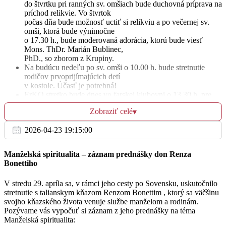
do štvrtku pri ranných sv. omšiach bude duchovná príprava na
+ Anna Šuleková
17:00
príchod relikvie. Vo štvrtok
počas dňa bude možnosť uctiť si relikviu a po večernej sv.
omši, ktorá bude výnimočne
o 17.30 h., bude moderovaná adorácia, ktorú bude viesť
Mons. ThDr. Marián Bublinec,
Št
PhD., so zborom z Krupiny.
19.1.
Na budúcu nedeľu po sv. omši o 10.00 h. bude stretnutie
rodičov prvoprijímajúcich detí
+ rodiny Uhrinova, Luptákova a Ďuricova
v kostole. Účasť je potrebná!
08:00
ErKO stretko bude dnes vo farskej klubovni o 13.30 h. pre
všetky deti.
Zobraziť celé
▾
Oznamy nájdete aj na stránke farnosti:
+ Karolína, Ondrej a Mária
http://hrinova.fara.sk/sites/default/files/farske_oznamy_16.1.-2
17:30
2026-04-23 19:15:00
Manželská spiritualita – záznam prednášky don Renza
Bonettiho
Pi
20.1.
V stredu 29. apríla sa, v rámci jeho cesty po Sovensku, uskutočnilo
stretnutie s talianskym kňazom Renzom Bonettim , ktorý sa väčšinu
+ Anna Babicová
08:00
svojho kňazského života venuje službe manželom a rodinám.
Pozývame vás vypočuť si záznam z jeho prednášky na téma
Manželská spiritualita: