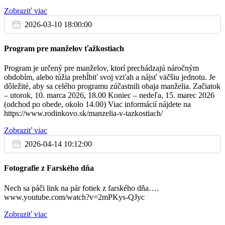
- za B. pomoc v chorobe
17:00
Zobraziť viac
2026-03-10 18:00:00
Program pre manželov ťažkostiach
So
21.1.
Program je určený pre manželov, ktorí prechádzajú náročným
obdobím, alebo túžia prehĺbiť svoj vzťah a nájsť väčšiu jednotu. Je
- na úmysel cel.
dôležité, aby sa celého programu zúčastnili obaja manželia. Začiatok
08:00
– utorok, 10. marca 2026, 18.00 Koniec – nedeľa, 15. marec 2026
(odchod po obede, okolo 14.00) Viac informácií nájdete na
https://www.rodinkovo.sk/manzelia-v-tazkostiach/
- za zdravie, B. pomoc a ochranu pre Helenu
17:00
Zobraziť viac
2026-04-14 10:12:00
Ne
Fotografie z Farského dňa
22.1.
Nech sa páči link na pár fotiek z farského dňa….
- za farnosť
www.youtube.com/watch?v=2mPKys-QJyc
08:00
Zobraziť viac