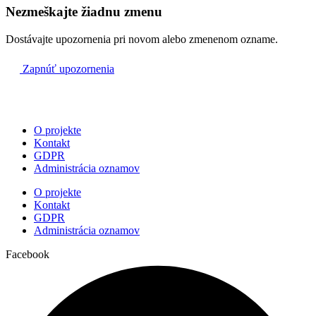
-
09:00
Nezmeškajte žiadnu zmenu
Krivec
Dostávajte upozornenia pri novom alebo zmenenom ozname.
+ Štefan Gondáš, Imrich a starí rodičia
10:00
Zapnúť upozornenia
O projekte
Kontakt
GDPR
Administrácia oznamov
O projekte
Kontakt
GDPR
Administrácia oznamov
Facebook